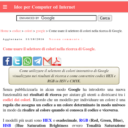
≡
Idee per Computer ed Internet
Home
codice
colori
google
Come usare il selettore di colori nella ricerca di Google.
Aggiornato:
11/10/2016
|
Nessun commento :
Come usare il selettore di colori nella ricerca di Google.
Come utilizzare il selettore di colori interattivo di Google
visualizzato nei risultati di ricerca e come convertire codici HEX e
RGB in HSV e CMYK.
Google
Senza pubblicizzarla in alcun modo
ha introdotto una nuova
risultati di ricerca
funzionalità nei
per aiutare gli utenti a districarsi tra i
codici dei colori
. Ricordo che un modello per individuare un colore è una
regola che assegna un codice a un colore determinato in modo univoco
risalire al colore quando si conosca il codice e viceversa
in modo da
.
HEX
esadecimale
RGB
(Red, Green, Blue),
I modelli più usati sono
o
,
HSB
Hue Saturation Brightness
Tonalità Saturazione
(
ovvero