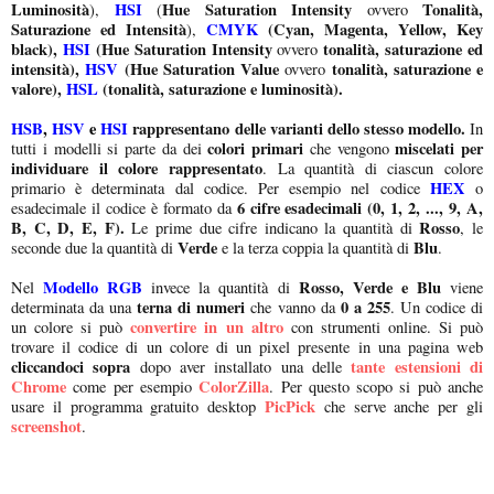
Luminosità
HSI
Hue Saturation Intensity
Tonalità,
),
(
ovvero
Saturazione ed Intensità
CMYK
(Cyan, Magenta, Yellow, Key
),
black),
HSI
(Hue Saturation Intensity
tonalità, saturazione ed
ovvero
intensità),
HSV
(Hue Saturation Value
tonalità, saturazione e
ovvero
valore),
HSL
(tonalità, saturazione e luminosità).
HSB
,
HSV
e
HSI
rappresentano delle varianti dello stesso modello.
In
colori primari
miscelati per
tutti i modelli si parte da dei
che vengono
individuare il colore rappresentato
. La quantità di ciascun colore
HEX
primario è determinata dal codice. Per esempio nel codice
o
6 cifre esadecimali (0, 1, 2, ..., 9, A,
esadecimale il codice è formato da
B, C, D, E, F).
Rosso
Le prime due cifre indicano la quantità di
, le
Verde
Blu
seconde due la quantità di
e la terza coppia la quantità di
.
Modello RGB
Rosso, Verde e Blu
Nel
invece la quantità di
viene
terna di numeri
0 a 255
determinata da una
che vanno da
. Un codice di
convertire in un altro
un colore si può
con strumenti online. Si può
trovare il codice di un colore di un pixel presente in una pagina web
cliccandoci sopra
tante estensioni di
dopo aver installato una delle
Chrome
ColorZilla
come per esempio
. Per questo scopo si può anche
PicPick
usare il programma gratuito desktop
che serve anche per gli
screenshot
.