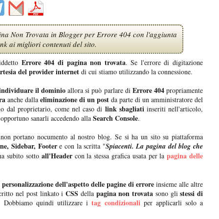
ina Non Trovata in Blogger per Errore 404 con l'aggiunta
ink ai migliori contenuti del sito.
Errore 404 di pagina non trovata
siddetto
. Se l'errore di digitazione
rtesia del provider internet
di cui stiamo utilizzando la connessione.
individuare il dominio
Errore 404
allora si può parlare di
propriamente
ra
eliminazione di un post
anche dalla
da parte di un amministratore del
link sbagliati
 dal proprietario, come nel caso di
inseriti nell'articolo,
Search Console
opportuno sanarli accedendo alla
.
te non portano nocumento al nostro blog. Se si ha un sito su piattaforma
one, Sidebar, Footer
e con la scritta "
Spiacenti. La pagina del blog che
all'Header
pagina delle
ina subito sotto
con la stessa grafica usata per la
personalizzazione dell'aspetto delle pagine di errore
insieme alle altre
CSS
pagina non trovata
stessi di
ritto nel post linkato i
della
sono gli
tag condizionali
. Dobbiamo quindi utilizzare i
per applicarli solo a