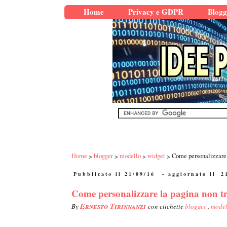
Home
Privacy e GDPR
Blogg
Home
blogger
modello
widget
Come personalizzare 
Pubblicato il 21/09/16
- aggiornato il
2
Come personalizzare la pagina non tr
Ernesto Tirinnanzi
By
con etichette
blogger
,
mode