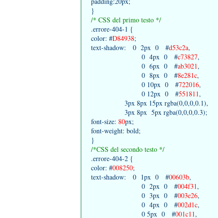
padding:20px;
}
/* CSS del primo testo */
.errore-404-1 {
color: #
D84938
;
text-shadow: 0 2px 0 #
d53c2a
,
0 4px 0 #
c73827
,
0 6px 0 #
ab3021
,
0 8px 0 #
8e281c
,
0 10px 0 #
722016
,
0 12px 0 #
551811
,
3px 8px 15px rgba(0,0,0,0.1),
3px 8px 5px rgba(0,0,0,0.3);
font-size:
80
px;
font-weight: bold;
}
/*CSS del secondo testo */
.errore-404-2 {
color: #
008250
;
text-shadow: 0 1px 0 #
00603b
,
0 2px 0 #
004f31
,
0 3px 0 #
003e26
,
0 4px 0 #
002d1c
,
0 5px 0 #
001c11
,