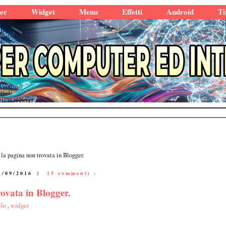
er
Widget
Menu
Effetti
Android
Ti
la pagina non trovata in Blogger.
1/09/2016
|
15 commenti :
ovata in Blogger.
llo
,
widget