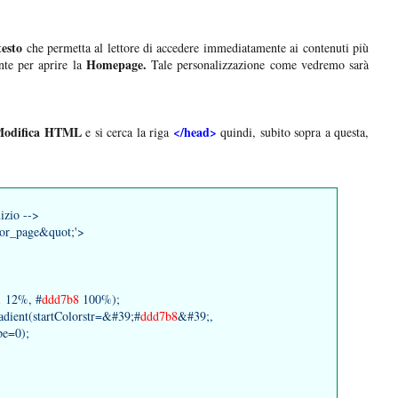
esto
che permetta al lettore di accedere immediatamente ai contenuti più
Homepage.
ante per aprire la
Tale personalizzazione come vedremo sarà
Modifica HTML
</head>
e si cerca la riga
quindi, subito sopra a questa,
izio -->
ror_page&quot;'>
1
12%, #
ddd7b8
100%);
adient(startColorstr=&#39;#
ddd7b8
&#39;,
pe=0);