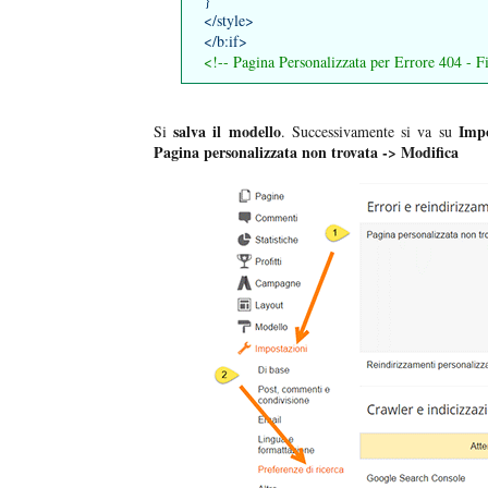
</style>
</b:if>
<!-- Pagina Personalizzata per Errore 404 - F
salva il modello
Impo
Si
. Successivamente si va su
Pagina personalizzata non trovata -> Modifica