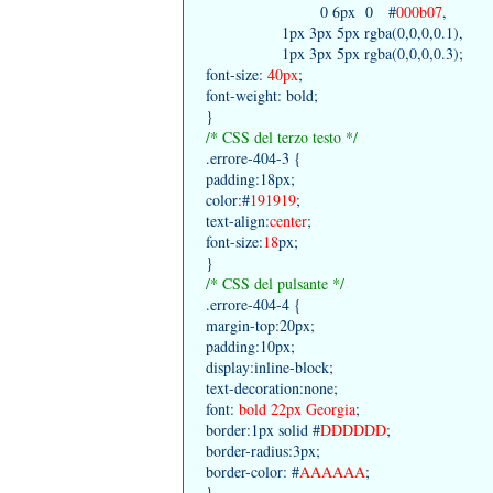
0 6px 0 #
000b07
,
1px 3px 5px rgba(0,0,0,0.1),
1px 3px 5px rgba(0,0,0,0.3);
font-size:
40px
;
font-weight: bold;
}
/* CSS del terzo testo */
.errore-404-3 {
padding:18px;
color:#
191919
;
text-align:
center
;
font-size:
18
px;
}
/* CSS del pulsante */
.errore-404-4 {
margin-top:20px;
padding:10px;
display:inline-block;
text-decoration:none;
font:
bold 22px Georgia
;
border:1px solid #
DDDDDD
;
border-radius:3px;
border-color: #
AAAAAA
;
}