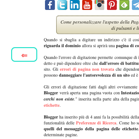
Come personalizzare l'aspetto della Pag
di pulsanti e l
Quando si sbaglia a digitare un indirizzo c'è il co
riguarda il dominio
pagina di co
allora si aprirà una
⇐
Quando l'errore di digitazione permette comunque di
dall'errore di battitu
detto e può dipendere oltre che
errori di pagina non trovata
sito. Gli
che dipendono
danneggiare l'autorevolezza di un sito
possono
ed è 
Gli errori di digitazione fatti dagli altri ovviamen
Blogger
Intestazi
verrà aperta una pagina vuota con
cerchi non esiste
.
" inserita nella parte alta della pag
etichette
.
Blogger
ha inserito più di 4 anni fa la possibilità della
Preferenze di Ricerca
funzionalità delle
. Come ho sc
quelli del messaggio della pagina delle etichette
determinate pagine.