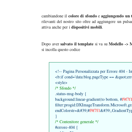
colore di sfondo
aggiungendo un t
cambiandone il
e
rilevanti del nostro sito oltre ad aggiungere un puls
dispositivi mobili
attiva anche per i
.
salvato il template
Modello -> 
Dopo aver
si va su
si incolla questo codice
<!-- Pagina Personalizzata per Errore 404 - In
<b:if cond='data:blog.pageType == &quot;er
<style>
/* Sfondo */
.status-msg-body {
background:linear-gradient(to bottom, #
f9f7f
filter:progid:DXImageTransform.Microsoft.gr
endColorstr=&#39;#
f9f7f1
&#39;,GradientTy
}
/* Contenitore generale */
#errore-404 {