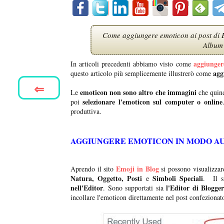
Come aggiungere emoticon ai post di 
Album 
aggiunger
In articoli precedenti abbiamo visto come
agg
questo articolo più semplicemente illustrerò come
⇐
emoticon non sono altro che immagini
Le
che quind
selezionare l'emoticon sul computer o online
poi
produttiva.
AGGIUNGERE EMOTICON IN MODO A
Emoji in Blog
Aprendo il sito
si possono visualizza
Natura, Oggetto, Posti
Simboli Speciali
e
. Il s
nell'Editor
l'Editor di Blogge
. Sono supportati sia
incollare l'emoticon direttamente nel post confeziona