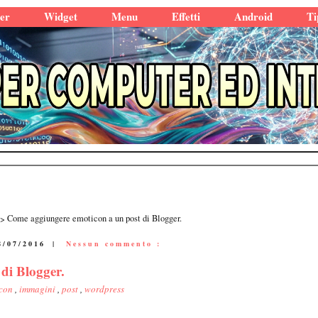
er
Widget
Menu
Effetti
Android
Ti
Come aggiungere emoticon a un post di Blogger.
8/07/2016
|
Nessun commento :
di Blogger.
icon
,
immagini
,
post
,
wordpress