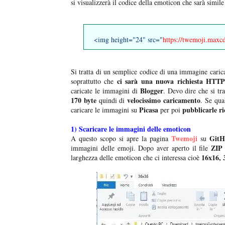
si visualizzerà il codice della emoticon che sarà simile
<img height="24" src="
https://twemoji.max
Si tratta di un semplice codice di una immagine carica
ci sarà una nuova richiesta HTTP
soprattutto che
Blogger
caricate le immagini di
. Devo dire che si tra
170 byte
velocissimo caricamento
quindi di
. Se qua
Picasa
pubblicarle r
caricare le immagini su
per poi
1) Scaricare le immagini delle emoticon
Twemoji
Git
A questo scopo si apre la pagina
su
ZIP
immagini delle emoji. Dopo aver aperto il file
16x16, 
larghezza delle emoticon che ci interessa cioè