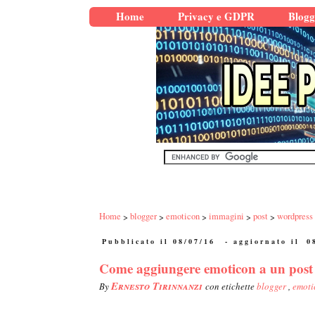
Home
Privacy e GDPR
Blogg
Home
blogger
emoticon
immagini
post
wordpress
Pubblicato il 08/07/16
- aggiornato il
0
Come aggiungere emoticon a un post 
Ernesto Tirinnanzi
By
con etichette
blogger
,
emot