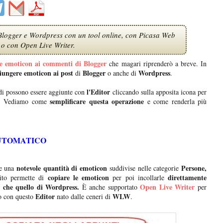
Blogger e Wordpress con un tool online, con Picasa Web
o con Open Live Writer.
e emoticon ai commenti di Blogger
che magari riprenderò a breve. In
iungere emoticon ai post
Blogger
Wordpress
di
o anche di
.
l'Editor
i possono essere aggiunte con
cliccando sulla apposita icona per
semplificare questa operazione
. Vediamo come
e come renderla più
UTOMATICO
notevole quantità di emoticon
Persone,
re una
suddivise nelle categorie
copiare le emoticon
direttamente
ito permette di
per poi incollarle
r che quello di Wordpress.
Open Live Writer
È anche supportato
per
Editor
WLW
to con questo
nato dalle ceneri di
.