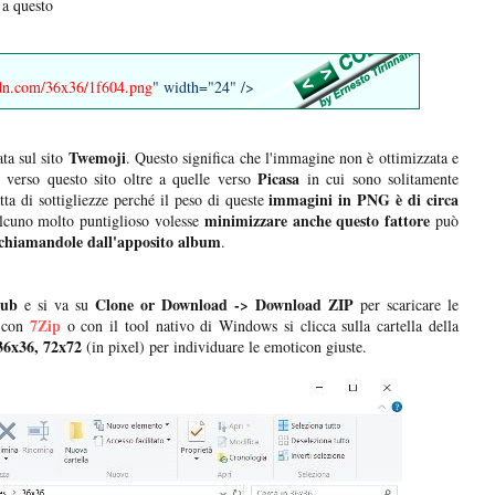
 a questo
cdn.com/36x36/1f604.png
" width="24" />
Twemoji
ta sul sito
. Questo significa che l'immagine non è ottimizzata e
Picasa
verso questo sito oltre a quelle verso
in cui sono solitamente
immagini in PNG è di circa
tta di sottigliezze perché il peso di queste
minimizzare anche questo fattore
lcuno molto puntiglioso volesse
può
ichiamandole dall'apposito album
.
Hub
Clone or Download -> Download ZIP
e si va su
per scaricare le
7Zip
con
o con il tool nativo di Windows si clicca sulla cartella della
36x36, 72x72
(in pixel) per individuare le emoticon giuste.