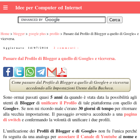
≡
Idee per Computer ed Internet
Home
blogger
google plus
profilo
Passare dal Profilo di Blogger a quello di Google+ e
viceversa.
Aggiornato:
14/07/2016
|
2 commenti :
Passare dal Profilo di Blogger a quello di Google+ e viceversa.
Come passare dal Profilo di Blogger a quello di Google+ o viceversa
accedendo alle Impostazioni Utente dalla Bacheca.
5 anni
Sono ormai passati quasi
da quando è stata data la possibilità agli
Blogger
unificare il Profilo
utenti di
di
di tale piattaforma con quello di
Google+
30 giorni di tempo
. Se non mi ricordo male c'erano
per ritornare
pagina
alla vecchia impostazione. Il passaggio avveniva accedendo a una
di switch
e confermando la volontà di unificare i due profili.
Profili di Blogger e di Google+
L'unificazione dei
non fu l'unica perché
associare il Canale di Youtube
nome e
fu seguita da una analoga per
al