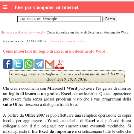
≡
Idee per Computer ed Internet
Home
excel
office
word
Come importare un foglio di Excel in un documento Word.
Aggiornato:
09/06/2016
|
Nessun commento :
Come importare un foglio di Excel in un documento Word.
Come aggiungere un foglio di lavoro Excel a un file di Word di Office
2007, 2010, 2013, 2016.
Microsoft Word
Chi crea i documenti con
può avere l'esigenza di inserire
foglio di lavoro o un grafico Excel
un
per arricchirlo. Questa operazione
può essere fatta senza grossi problemi visto che i vari programmi della
suite Office
riescono a dialogare tra di loro.
Office 2007
A partire da
si può effettuare una semplice operazione di copia
Word
Excel
incolla per aggiungere a
una tabella di
e si può addirittura
collegarla con il file originale per sincronizzare eventuali modifiche. Si
file Excel da importare
inizia aprendo il
e si selezionano tutte le celle che