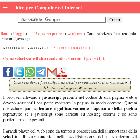
≡
Idee per Computer ed Internet
Home
blogger
html5
javascript
seo
wordpress
Come velocizzare il sito rendendo
asincroni i javascript.
Aggiornato:
22/05/2016
|
Nessun commento :
Come velocizzare il sito rendendo asincroni i javascript.
Come rendere i javascript asincroni per velocizzare il caricamento
del sito su Blogger o Wordrpess.
javascript
I browser rilevano i
presenti nel codice di una pagina web e
scaricarli
devono
per poter mostrare la pagina in modo corretto. Questa
rallentare significativamente l'apertura della pagina
operazione può
soprattutto se i javascript sono caricati su hosting esterni e se sono
particolarmente pesanti.
I grandi player del web sono da tempo a conoscenza della importanza della
velocità di caricamento
nella soddisfazione della esperienza di