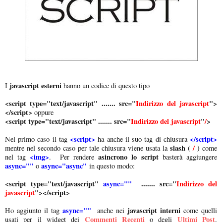
javascript esterni
I
hanno un codice di questo tipo
<script type="text/javascript" ....... src="
Indirizzo del javascript
">
</script>
oppure
<script type="text/javascript" ....... src="
Indirizzo del javascript
"
/
>
<script>
</script>
Nel primo caso il tag
ha anche il suo tag di chiusura
slash (
/
)
mentre nel secondo caso per tale chiusura viene usata la
come
<img>
asincrono lo script
nel tag
. Per rendere
basterà aggiungere
async=""
async="async"
o
in questo modo:
<script type="text/javascript"
async=""
....... src="
Indirizzo del
javascript
"></script>
async=""
javascript interni
Ho aggiunto il tag
anche nei
come quelli
Commenti Recenti
Ultimi Post
usati per il widget dei
o degli
.