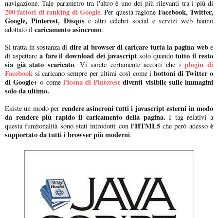
navigazione. Tale parametro tra l'altro è uno dei più rilevanti tra i più di
200 fattori di ranking di Google
Facebook, Twitter,
. Per questa ragione
Google, Pinterest, Disqus
e altri celebri social e servizi web hanno
caricamento asincrono
adottato il
.
dire al browser di caricare tutta la pagina web
Si tratta in sostanza di
e
a fare il download dei javascript
tutto il resto
di aspettare
solo quando
sia già stato scaricato
plugin di
. Vi sarete certamente accorti che i
Facebook
bottoni di Twitter o
si caricano sempre per ultimi così come i
di Google+
l'icona di Pinterest
diventi visibile sulle immagini
o come
solo da ultimo.
rendere asincroni tutti i javascript esterni in modo
Esiste un modo per
da rendere più rapido il caricamento della pagina.
I tag relativi a
l'HTML5
è
questa funzionalità sono stati introdotti con
che però adesso
supportato da tutti i browser più moderni
.