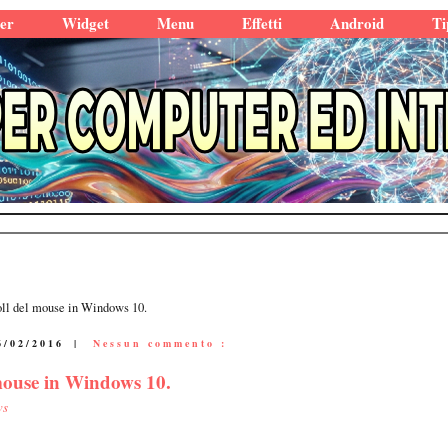
er
Widget
Menu
Effetti
Android
Ti
oll del mouse in Windows 10.
6/02/2016
|
Nessun commento :
 mouse in Windows 10.
ws