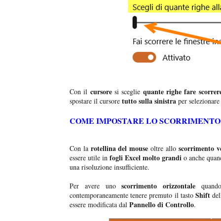
cursore
quante righe fare scorrer
Con il
si sceglie
tutto sulla sinistra
spostare il cursore
per selezionare
COME IMPOSTARE LO SCORRIMENTO
rotellina del mouse
scorrimento ve
Con la
oltre allo
fogli Excel molto grandi
essere utile in
o anche quand
una risoluzione insufficiente.
scorrimento orizzontale
Per avere uno
quando
Shift
contemporaneamente tenere premuto il tasto
del
Pannello di Controllo
essere modificata dal
.