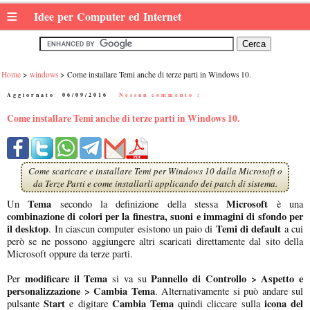
≡
Idee per Computer ed Internet
Home
windows
Come installare Temi anche di terze parti in Windows 10.
Aggiornato:
06/09/2016
|
Nessun commento :
Come installare Temi anche di terze parti in Windows 10.
Come scaricare e installare Temi per Windows 10 dalla Microsoft o
da Terze Parti e come installarli applicando dei patch di sistema.
Tema
Microsoft
Un
secondo la definizione della stessa
è una
c
ombinazione di colori per la finestra, suoni e immagini di sfondo per
il desktop
Temi di default
. In ciascun computer esistono un paio di
a cui
però se ne possono aggiungere altri scaricati direttamente dal sito della
Microsoft oppure da terze parti.
modificare il Tema
Pannello di Controllo > Aspetto e
Per
si va su
personalizzazione > Cambia Tema
. Alternativamente si può andare sul
Start
Cambia Tema
icona del
pulsante
e digitare
quindi cliccare sulla