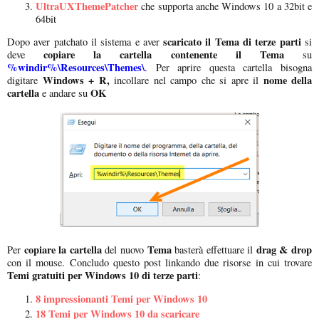
UltraUXThemePatcher
che supporta anche Windows 10 a 32bit e
64bit
scaricato il Tema di terze parti
Dopo aver patchato il sistema e aver
si
copiare la cartella contenente il Tema
deve
su
%windir%\Resources\Themes\
. Per aprire questa cartella bisogna
Windows + R,
nome della
digitare
incollare nel campo che si apre il
cartella
OK
e andare su
copiare la cartella
Tema
drag & drop
Per
del nuovo
basterà effettuare il
con il mouse. Concludo questo post linkando due risorse in cui trovare
Temi gratuiti per Windows 10 di terze parti
:
8 impressionanti Temi per Windows 10
18 Temi per Windows 10 da scaricare