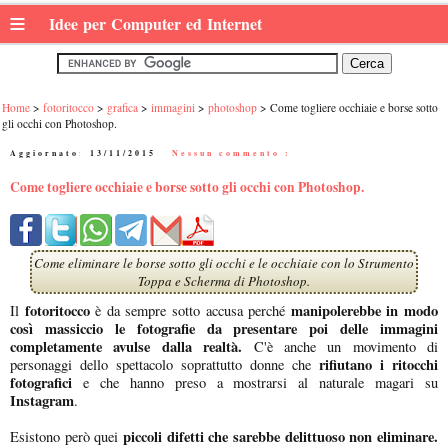
≡
Idee per Computer ed Internet
Home
fotoritocco
grafica
immagini
photoshop
Come togliere occhiaie e borse sotto
gli occhi con Photoshop.
Aggiornato:
13/11/2015
|
Nessun commento :
Come togliere occhiaie e borse sotto gli occhi con Photoshop.
Come eliminare le borse sotto gli occhi e le occhiaie con lo Strumento
Toppa e Scherma di Photoshop.
fotoritocco
manipolerebbe in modo
Il
è da sempre sotto accusa perché
così massiccio le fotografie da presentare poi delle immagini
completamente avulse dalla realtà.
C'è anche un movimento di
rifiutano i ritocchi
personaggi dello spettacolo soprattutto donne che
fotografici
e che hanno preso a mostrarsi al naturale magari su
Instagram
.
piccoli difetti che sarebbe delittuoso non eliminare.
Esistono però quei