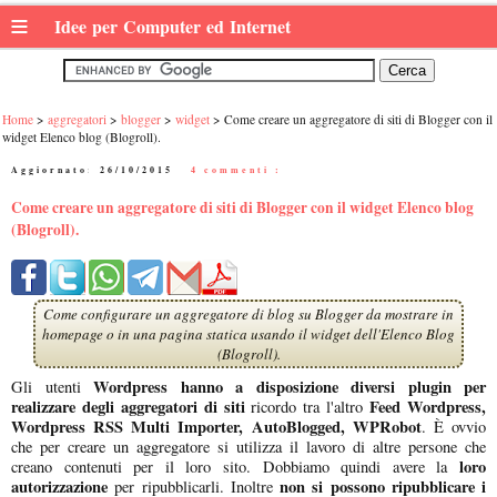
≡
Idee per Computer ed Internet
Home
aggregatori
blogger
widget
Come creare un aggregatore di siti di Blogger con il
widget Elenco blog (Blogroll).
Aggiornato:
26/10/2015
|
4 commenti :
Come creare un aggregatore di siti di Blogger con il widget Elenco blog
(Blogroll).
Come configurare un aggregatore di blog su Blogger da mostrare in
homepage o in una pagina statica usando il widget dell'Elenco Blog
(Blogroll).
Wordpress hanno a disposizione diversi plugin per
Gli utenti
realizzare degli aggregatori di siti
Feed Wordpress,
ricordo tra l'altro
Wordpress RSS Multi Importer, AutoBlogged, WPRobot
. È ovvio
che per creare un aggregatore si utilizza il lavoro di altre persone che
loro
creano contenuti per il loro sito. Dobbiamo quindi avere la
autorizzazione
non si possono ripubblicare i
per ripubblicarli. Inoltre