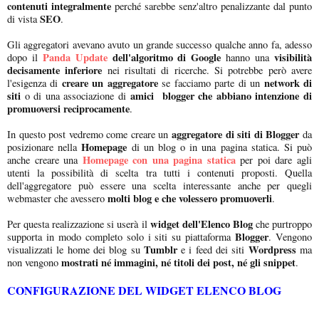
contenuti integralmente
perché sarebbe senz'altro penalizzante dal punto
SEO
di vista
.
Gli aggregatori avevano avuto un grande successo qualche anno fa, adesso
Panda Update
dell'algoritmo di Google
visibilità
dopo il
hanno una
decisamente inferiore
nei risultati di ricerche. Si potrebbe però avere
creare un aggregatore
network di
l'esigenza di
se facciamo parte di un
siti
amici blogger che abbiano intenzione di
o di una associazione di
promuoversi reciprocamente
.
aggregatore di siti di Blogger
In questo post vedremo come creare un
da
Homepage
posizionare nella
di un blog o in una pagina statica. Si può
Homepage con una pagina statica
anche creare una
per poi dare agli
utenti la possibilità di scelta tra tutti i contenuti proposti. Quella
dell'aggregatore può essere una scelta interessante anche per quegli
molti blog e che volessero promuoverli
webmaster che avessero
.
widget dell'Elenco Blog
Per questa realizzazione si userà il
che purtroppo
Blogger
supporta in modo completo solo i siti su piattaforma
. Vengono
Tumblr
Wordpress
visualizzati le home dei blog su
e i feed dei siti
ma
mostrati né immagini, né titoli dei post, né gli snippet
non vengono
.
CONFIGURAZIONE DEL WIDGET ELENCO BLOG