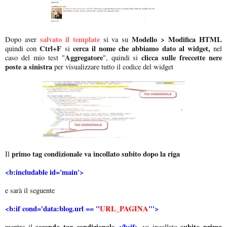
salvato il template
Modello > Modifica HTML
Dopo aver
si va su
Ctrl+F
cerca il nome che abbiamo dato al widget,
quindi con
si
nel
Aggregatore
clicca sulle freccette nere
caso del mio test "
", quindi si
poste a sinistra
per visualizzare tutto il codice del widget
primo tag condizionale va incollato subito dopo la riga
Il
<b:includable id='main'>
e sarà il seguente
<b:if cond='data:blog.url == "
URL_PAGINA
"'>
secondo tag condizionale
</b:if>
subito prima
mentre il
va incollato