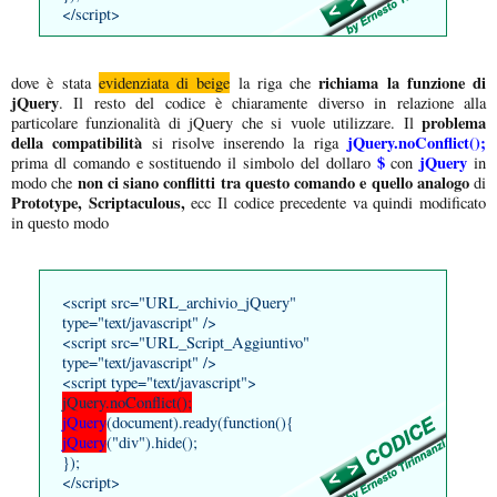
</script>
richiama la funzione di
dove è stata
evidenziata di beige
la riga che
jQuery
. Il resto del codice è chiaramente diverso in relazione alla
problema
particolare funzionalità di jQuery che si vuole utilizzare. Il
della compatibilità
jQuery.noConflict();
si risolve inserendo la riga
$
jQuery
prima dl comando e sostituendo il simbolo del dollaro
con
in
non ci siano conflitti tra questo comando e quello analogo
modo che
di
Prototype, Scriptaculous,
ecc Il codice precedente va quindi modificato
in questo modo
<script src="URL_archivio_jQuery"
type="text/javascript" />
<script src="URL_Script_Aggiuntivo"
type="text/javascript" />
<script type="text/javascript">
jQuery.noConflict();
jQuery
(document).ready(function(){
jQuery
("div").hide();
});
</script>