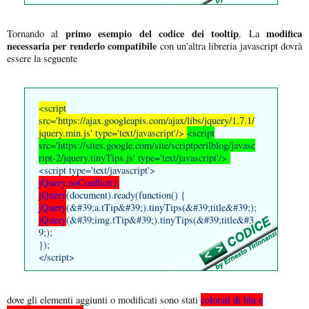
primo esempio del codice dei tooltip
modifica
Tornando al
. La
necessaria per renderlo compatibile
con un'altra libreria javascript dovrà
essere la seguente
<script
src='https://ajax.googleapis.com/ajax/libs/jquery/1.7.1/
jquery.min.js' type='text/javascript'/>
<script
src='https://sites.google.com/site/scriptperilblog/javasc
ript-2/jquery.tinyTips.js' type='text/javascript'/>
<script type='text/javascript'>
jQuery.noConflict();
jQuery
(document).ready(function() {
jQuery
(&#39;a.tTip&#39;).tinyTips(&#39;title&#39;);
jQuery
(&#39;img.tTip&#39;).tinyTips(&#39;title&#3
9;);
});
</script>
dove gli elementi aggiunti o modificati sono stati
colorati di blu e