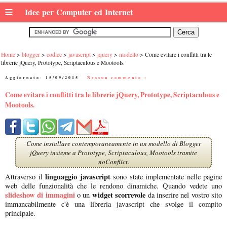
≡
Idee per Computer ed Internet
Home
blogger
codice
javascript
jquery
modello
Come evitare i conflitti tra le
librerie jQuery, Prototype, Scriptaculous e Mootools.
Aggiornato:
15/09/2015
|
Nessun commento :
Come evitare i conflitti tra le librerie jQuery, Prototype, Scriptaculous e
Mootools.
Come installare contemporaneamente in un modello di Blogger
jQuery insieme a Prototype, Scriptaculous, Mootools tramite
noConflict.
linguaggio javascript
Attraverso il
sono state implementate nelle pagine
web delle funzionalità che le rendono dinamiche. Quando vedete uno
slideshow di immagini
widget scorrevole
o un
da inserire nel vostro sito
immancabilmente c'è una libreria javascript che svolge il compito
principale.