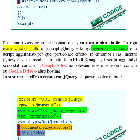
$
('#share-buttons').stickySidebar({speed: 300,
constrain: true})
});
//]]>
</script>
struttura molto simile
Possiamo osservare come abbiano una
. La riga
jQuery
evidenziata di giallo
è lo script
e la riga
evidenziata di verde
è lo
script aggiuntivo
per quel particolare effetto. In entrambi i casi mentre
API di Google
jQuery è stata installata tramite le
gli script aggiuntivi
Google Sites
sono stati caricati su
ma potevano essere benissimo caricati
Google Drive
su
o altro hosting.
effetto creato con jQuery
In sostanza un
ha questo codice di base
<script src="URL_archivio_jQuery"
type="text/javascript" />
<script src="URL_Script_Aggiuntivo"
type="text/javascript" />
<script type="text/javascript">
$
(document).ready(function(){
$
("div").hide();
});