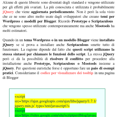
Alcune di queste librerie sono diventati degli standard e vengono utilizzate
per gli effetti più svariati. La più conosciuta e utilizzata è probabilmente
jQuery
aggiornata periodicamente
che viene
. Non è però la sola visto
temi per
che ce ne sono altre molto usate dagli sviluppatori che creano
Wordpress
modelli per Blogger
Prototype e Scriptaculous
e
. Ricordo
Mootools
che vengono spesso utilizzate contemporaneamente ma anche
ha
molti estimatori.
tema Wordpress o in un modello Blogger
installato
Quando in un
viene
jQuery
Scriptaculous
se si prova a installare anche
smette tutto di
questi script utilizzano la
funzionare. La ragione dipende dal fatto che
stessa sintassi per chiamare le funzioni dello script
jQuery
. La stessa
risolvere il conflitto
però ci dà la possibilità di
per procedere alla
Prototype, Scriptaculous o Mootools
installazione anche
insieme a
jQuery
paio di esempi
. Per questioni euristiche forse è opportuno fare un
pratici
codice per visualizzare dei tooltip
. Consideriamo il
in una pagina
di Blogger
<script
src='https://ajax.googleapis.com/ajax/libs/jquery/1.7.1/
jquery.min.js' type='text/javascript'/>
<script
src='https://sites.google.com/site/scriptperilblog/javasc