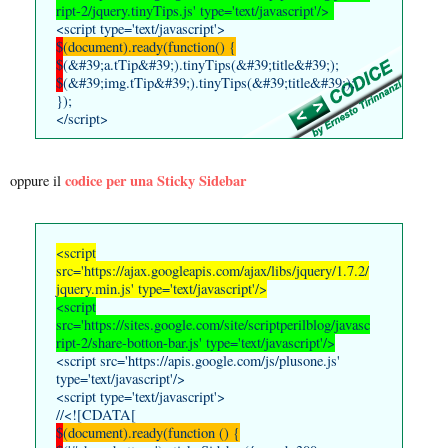
ript-2/jquery.tinyTips.js' type='text/javascript'/>
<script type='text/javascript'>
$
(document).ready(function() {
$
(&#39;a.tTip&#39;).tinyTips(&#39;title&#39;);
$
(&#39;img.tTip&#39;).tinyTips(&#39;title&#39;);
});
</script>
codice per una Sticky Sidebar
oppure il
<script
src='https://ajax.googleapis.com/ajax/libs/jquery/1.7.2/
jquery.min.js' type='text/javascript'/>
<script
src='https://sites.google.com/site/scriptperilblog/javasc
ript-2/share-botton-bar.js' type='text/javascript'/>
<script src='https://apis.google.com/js/plusone.js'
type='text/javascript'/>
<script type='text/javascript'>
//<![CDATA[
$
(document).ready(function () {