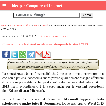
≡
Idee per Computer ed Internet
Home
documenti
office
voce
word
Come abilitare la sintesi vocale o text-to-speech
in Word 2013.
Aggiornato:
11/08/2015
|
Nessun commento :
Come abilitare la sintesi vocale o text-to-speech in Word 2013.
Come ascoltare la sintesi vocale o text-to-speech di una selezione o di
tutto un documento in Word 2013, Word 2010 e Word 2007.
La sintesi vocale è una funzionalità che è presente in molti programmi ma
che non è poi così conosciuta anche perché quasi sempre bisogna effettuare
Word
delle azioni per abilitarla. In questo post vedremo come abilitarla in
2013
versioni precedenti
ma il procedimento è lo stesso anche per le
dell'Editor di casa Microsoft.
Microsoft leggere il testo
Si potrà ascoltare la voce dell'assistente
selezionato o anche tutto il Documento
Word 2013
. Dopo aver aperto