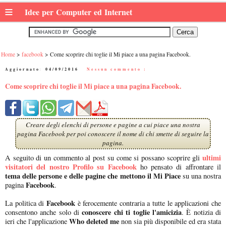
≡
Idee per Computer ed Internet
Home
facebook
Come scoprire chi toglie il Mi piace a una pagina Facebook.
Aggiornato:
04/09/2016
|
Nessun commento :
Come scoprire chi toglie il Mi piace a una pagina Facebook.
Creare degli elenchi di persone e pagine a cui piace una nostra
pagina Facebook per poi conoscere il nome di chi smette di seguire la
pagina.
ultimi
A seguito di un commento al post su come si possano scoprire gli
visitatori del nostro Profilo su Facebook
ho pensato di affrontare il
tema delle persone e delle pagine che mettono il Mi Piace
su una nostra
Facebook
pagina
.
Facebook
La politica di
è ferocemente contraria a tutte le applicazioni che
conoscere chi ti toglie l'amicizia
consentono anche solo di
. È notizia di
Who deleted me
ieri che l'applicazione
non sia più disponibile ed era stata