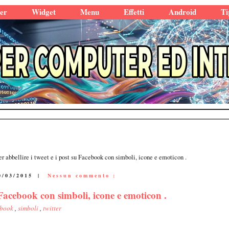
er
Widget
Menu
Effetti
Android
Ti
per abbellire i tweet e i post su Facebook con simboli, icone e emoticon .
0/03/2015
|
Nessun commento :
su Facebook con simboli, icone e emoticon .
ebook
,
simboli
,
twitter