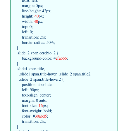
float: left;
margin: 5px;
line-height: 42px;
height:
40
px;
width:
40
px;
top: 0;
left: 0;
transition: .5s;
border-radius: 50%;
}
.slide_2 span.cerchio_2 {
background-color: #
efa666
;
}
.slide1 span.title,
.slide1 span.title-hover, .slide_2 span.title2,
.slide_2 span.title-hover2 {
position: absolute;
left: 90px;
text-align: center;
margin: 0 auto;
font-size:
16
px;
font-weight: bold;
color: #
30abd5
;
transition: .5s;
}