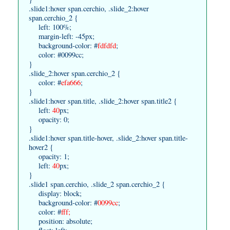
.slide1:hover span.cerchio, .slide_2:hover
span.cerchio_2 {
left: 100%;
margin-left: -45px;
background-color: #
fdfdfd
;
color: #0099cc;
}
.slide_2:hover span.cerchio_2 {
color: #
efa666
;
}
.slide1:hover span.title, .slide_2:hover span.title2 {
left:
40
px;
opacity: 0;
}
.slide1:hover span.title-hover, .slide_2:hover span.title-
hover2 {
opacity: 1;
left:
40
px;
}
.slide1 span.cerchio, .slide_2 span.cerchio_2 {
display: block;
background-color: #
0099cc
;
color: #
fff;
position: absolute;