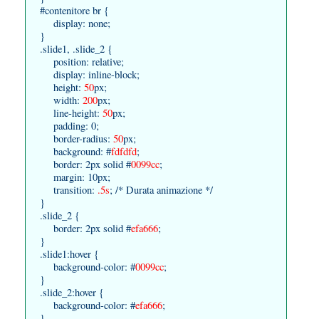
#contenitore br {
display: none;
}
.slide1, .slide_2 {
position: relative;
display: inline-block;
height:
50
px;
width:
200
px;
line-height:
50
px;
padding: 0;
border-radius:
50
px;
background: #
fdfdfd
;
border: 2px solid #
0099cc
;
margin: 10px;
transition:
.5s
; /* Durata animazione */
}
.slide_2 {
border: 2px solid #
efa666
;
}
.slide1:hover {
background-color: #
0099cc
;
}
.slide_2:hover {
background-color: #
efa666
;
}