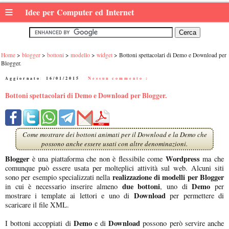
≡
Idee per Computer ed Internet
Home
blogger
bottoni
modello
widget
Bottoni spettacolari di Demo e Download per
Blogger.
Aggiornato:
16/01/2015
|
Nessun commento :
Bottoni spettacolari di Demo e Download per Blogger.
Come mostrare dei bottoni animati per il Download e la Demo che
possono anche essere usati con altre denominazioni.
Blogger
Wordpress
è una piattaforma che non è flessibile come
ma che
comunque può essere usata per molteplici attività sul web. Alcuni siti
realizzazione di modelli per Blogger
sono per esempio specializzati nella
due bottoni
Demo
in cui è necessario inserire almeno
, uno di
per
Download
mostrare i template ai lettori e uno di
per permettere di
scaricare il file XML.
Demo
Download
I bottoni accoppiati di
e di
possono però servire anche