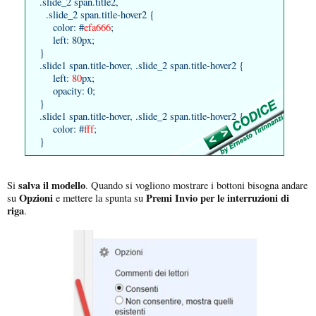
.slide_2 span.title2,
.slide_2 span.title-hover2 {
color: #
efa666
;
left: 80px;
}
.slide1 span.title-hover, .slide_2 span.title-hover2 {
left:
80
px;
opacity: 0;
}
.slide1 span.title-hover, .slide_2 span.title-hover2 {
color: #
fff
;
}
salva il modello
Si
. Quando si vogliono mostrare i bottoni bisogna andare
Opzioni
Premi Invio per le interruzioni di
su
e mettere la spunta su
riga
.