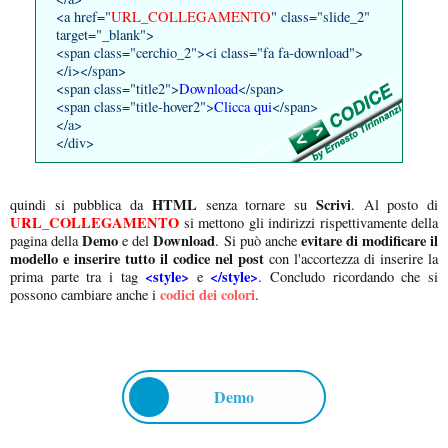
<a href="
URL_COLLEGAMENTO
" class="slide_2"
target="_blank">
<span class="cerchio_2"><i class="fa fa-download">
</i></span>
<span class="title2">
Download
</span>
<span class="title-hover2">
Clicca qui
</span>
</a>
</div>
HTML
Scrivi
quindi si pubblica da
senza tornare su
. Al posto di
URL_COLLEGAMENTO
si mettono gli indirizzi rispettivamente della
Demo
Download
evitare di modificare il
pagina della
e del
. Si può anche
modello e inserire tutto il codice nel post
con l'accortezza di inserire la
<style>
</style>
prima parte tra i tag
e
. Concludo ricordando che si
codici dei colori
possono cambiare anche i
.
Demo