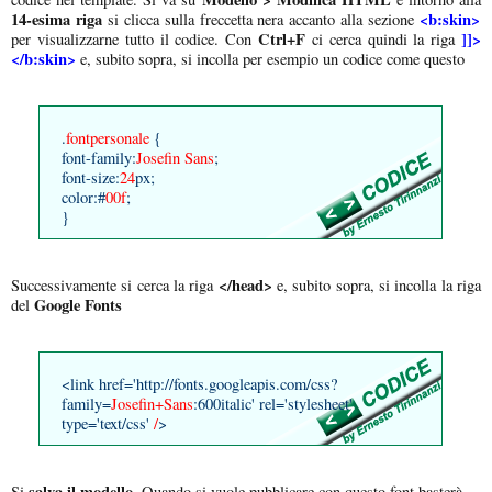
14-esima riga
<b:skin>
si clicca sulla freccetta nera accanto alla sezione
Ctrl+F
]]>
per visualizzarne tutto il codice. Con
ci cerca quindi la riga
</b:skin>
e, subito sopra, si incolla per esempio un codice come questo
.
fontpersonale
{
font-family:
Josefin Sans
;
font-size:
24
px;
color:#
00f
;
}
</head>
Successivamente si cerca la riga
e, subito sopra, si incolla la riga
Google Fonts
del
<link href='http://fonts.googleapis.com/css?
family=
Josefin+Sans
:600italic' rel='stylesheet'
type='text/css'
/
>
salva il modello.
Si
Quando si vuole pubblicare con questo font basterà