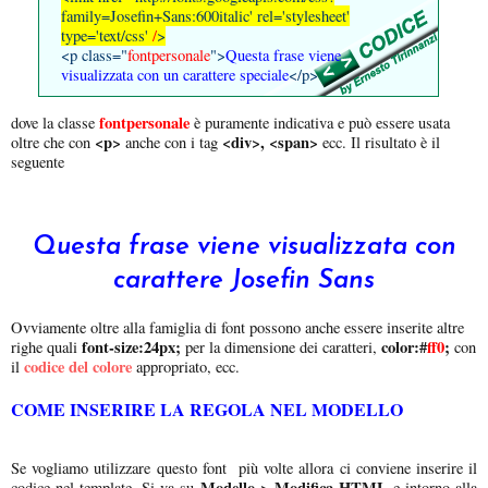
family=Josefin+Sans:600italic'
rel='stylesheet'
type='text/css'
/
>
<p class="
fontpersonale
">
Questa frase viene
visualizzata con un carattere speciale
</p>
fontpersonale
dove la classe
è puramente indicativa e può essere usata
<p>
<div>, <span>
oltre che con
anche con i tag
ecc. Il risultato è il
seguente
Questa frase viene visualizzata con
carattere Josefin Sans
Ovviamente oltre alla famiglia di font possono anche essere inserite altre
font-size:24px;
color:#
ff0
;
righe quali
per la dimensione dei caratteri,
con
codice del colore
il
appropriato, ecc.
COME INSERIRE LA REGOLA NEL MODELLO
Se vogliamo utilizzare questo font più volte allora ci conviene inserire il
Modello > Modifica HTML
codice nel template. Si va su
e intorno alla