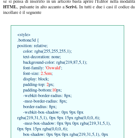
se si pensa di inserirlo in un articolo basta aprire l'Editor nella modalità
HTML
Scrivi.
, pulsante in alto accanto a
In tutti e due i casi il codice da
incollare è il seguente
<style>
.bottone3d {
position: relative;
color: rgba(255,255,255,1);
text-decoration: none;
background-color: rgba(219,87,5,1);
font-family: '
Oswald
';
font-size:
2.5em
;
display: block;
padding-top:
2
px;
padding-bottom:
10
px;
-webkit-border-radius: 8px;
-moz-border-radius: 8px;
border-radius: 8px;
-webkit-box-shadow: 0px 9px 0px
rgba(219,31,5,1), 0px 9px 15px rgba(0,0,0,.6);
-moz-box-shadow: 0px 9px 0px rgba(219,31,5,1),
0px 9px 15px rgba(0,0,0,.6);
box-shadow: 0px 9px 0px rgba(219,31,5,1), 0px