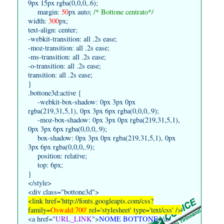
9px 15px rgba(0,0,0,.6);
margin:
50
px auto;
/* Bottone centrato*/
width:
300
px;
text-align: center;
-webkit-transition: all .2s ease;
-moz-transition: all .2s ease;
-ms-transition: all .2s ease;
-o-transition: all .2s ease;
transition: all .2s ease;
}
.bottone3d:active {
-webkit-box-shadow: 0px 3px 0px
rgba(219,31,5,1), 0px 3px 6px rgba(0,0,0,.9);
-moz-box-shadow: 0px 3px 0px rgba(219,31,5,1),
0px 3px 6px rgba(0,0,0,.9);
box-shadow: 0px 3px 0px rgba(219,31,5,1), 0px
3px 6px rgba(0,0,0,.9);
position: relative;
top: 6px;
}
</style>
<div class="bottone3d">
<link href='http://fonts.googleapis.com/css?
family=
Oswald:700'
rel='stylesheet' type='text/css' />
<a href="
URL_LINK
">
NOME BOTTONE
</a>