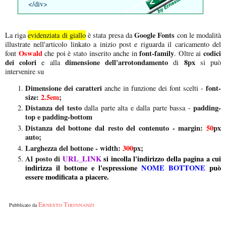
</div>
Google Fonts
La riga
evidenziata di giallo
è stata presa da
con le modalità
illustrate nell'articolo linkato a inizio post e riguarda il caricamento del
Oswald
font-family
codici
font
che poi è stato inserito anche in
. Oltre ai
dei colori
dimensione dell'arrotondamento
8px
e alla
di
si può
intervenire su
Dimensione dei caratteri
font-
anche in funzione dei font scelti -
size:
2.5em
;
Distanza del testo
padding-
dalla parte alta e dalla parte bassa -
top e padding-bottom
Distanza del bottone dal resto del contenuto - margin:
50
px
auto;
Larghezza del bottone - width:
300
px;
Al posto di
URL_LINK
si incolla l'indirizzo della pagina a cui
indirizza il bottone e l'espressione
NOME BOTTONE
può
essere modificata a piacere.
Ernesto Tirinnanzi
Pubblicato da