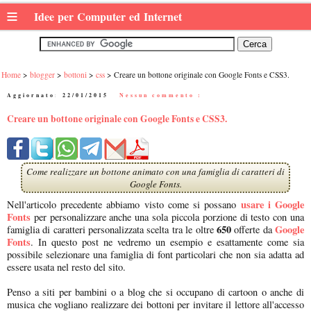
≡
Idee per Computer ed Internet
Home
blogger
bottoni
css
Creare un bottone originale con Google Fonts e CSS3.
Aggiornato:
22/01/2015
|
Nessun commento :
Creare un bottone originale con Google Fonts e CSS3.
Come realizzare un bottone animato con una famiglia di caratteri di
Google Fonts.
usare i Google
Nell'articolo precedente abbiamo visto come si possano
Fonts
per personalizzare anche una sola piccola porzione di testo con una
650
Google
famiglia di caratteri personalizzata scelta tra le oltre
offerte da
Fonts
. In questo post ne vedremo un esempio e esattamente come sia
possibile selezionare una famiglia di font particolari che non sia adatta ad
essere usata nel resto del sito.
Penso a siti per bambini o a blog che si occupano di cartoon o anche di
musica che vogliano realizzare dei bottoni per invitare il lettore all'accesso