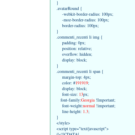
}
.avatarRound {
-webkit-border-radius: 100px;
-moz-border-radius: 100px;
border-radius: 100px;
}
.commenti_recenti li img {
padding: 0px;
position: relative;
overflow: hidden;
display: block;
}
.commenti_recenti li span {
margin-top: 4px;
color: #
191919
;
display: block;
font-size:
13
px;
font-family:
Georgia
!Important;
font-weight:
normal
!important;
line-height:
1.3
;
}
</style>
<script type="text/javascript">
//<![CDATA[