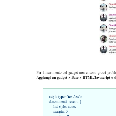
Per l'inserimento del gadget non ci sono grossi probl
Aggiungi un gadget > Base > HTML/Javascript
e s
<style type="text/css">
ul.commenti_recenti {
list-style: none;
margin: 0;