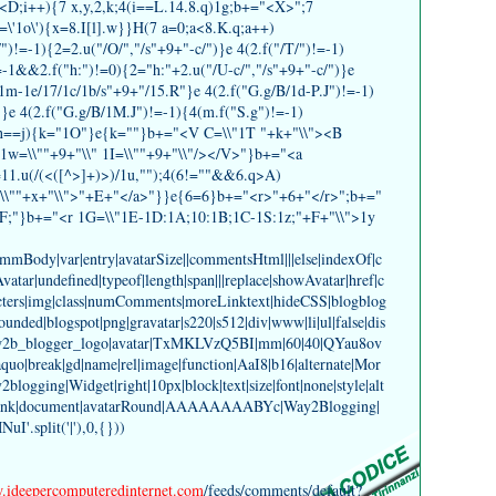
i<D;i++){7 x,y,2,k;4(i==L.14.8.q)1g;b+="<X>";7
==\'1o\'){x=8.I[l].w}}H(7 a=0;a<8.K.q;a++)
")!=-1){2=2.u("/O/","/s"+9+"-c/")}e 4(2.f("/T/")!=-1)
!=-1&&2.f("h:")!=0){2="h:"+2.u("/U-c/","/s"+9+"-c/")}e
-1m-1e/17/1c/1b/s"+9+"/15.R"}e 4(2.f("G.g/B/1d-P.J")!=-1)
}e 4(2.f("G.g/B/1M.J")!=-1){4(m.f("S.g")!=-1)
==j){k="1O"}e{k=""}b+="<V C=\\"1T "+k+"\\"><B
 1w=\\""+9+"\\" 1I=\\""+9+"\\"/></V>"}b+="<a
=11.u(/(<([^>]+)>)/1u,"");4(6!=""&&6.q>A)
=\\""+x+"\\">"+E+"</a>"}}e{6=6}b+="<r>"+6+"</r>";b+="
F;"}b+="<r 1G=\\"1E-1D:1A;10:1B;1C-1S:1z;"+F+"\\">1y
commBody|var|entry|avatarSize||commentsHtml|||else|indexOf|c
Avatar|undefined|typeof|length|span|||replace|showAvatar|href|c
ters|img|class|numComments|moreLinktext|hideCSS|blogblog
rounded|blogspot|png|gravatar|s220|s512|div|www|li|ul|false|dis
w2b_blogger_logo|avatar|TxMKLVzQ5BI|mm|60|40|QYau8ov
reak|gd|name|rel|image|function|AaI8|b16|alternate|Mor
y2blogging|Widget|right|10px|block|text|size|font|none|style|alt
|blank|document|avatarRound|AAAAAAAABYc|Way2Blogging|
'.split('|'),0,{}))
ideepercomputeredinternet.com
/feeds/comments/default?