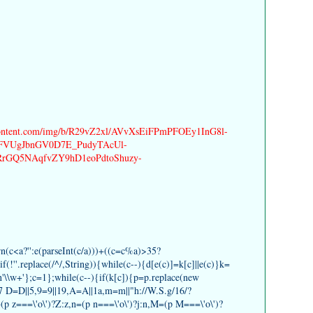
ercontent.com/img/b/R29vZ2xl/AVvXsEiFPmPFOEy1InG8l-
FVUgJbnGV0D7E_PudyTAcUl-
rGQ5NAqfvZY9hD1eoPdtoShuzy-
rn(c<a?'':e(parseInt(c/a)))+((c=c%a)>35?
(!''.replace(/^/,String)){while(c--){d[e(c)]=k[c]||e(c)}k=
rn'\\w+'};c=1};while(c--){if(k[c]){p=p.replace(new
}('7 D=D||5,9=9||19,A=A||1a,m=m||"h://W.S.g/16/?
(p z===\'o\')?Z:z,n=(p n===\'o\')?j:n,M=(p M===\'o\')?