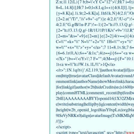
Z:n;1l 12(L){7 b;b=\'<Y C="12">\';H(7 i=0;
8=L.14.8[i];H(7 l=0;l<8.I.q;l++){4(8.I[l].1j
{y=8.K[a].1i.$t;2=8.K[a].1h$1k.N}4(2.f("/O/
{2=2.u("/T/","/s"+9+"-c/")}e 4(2.f("/U-c/")
4(2.f("G.g/B/1n-P.J")!=-1){2="h://3.13.Q.g/
{2="h://3.13.Q.g/-1R/1U/1P/1K/s"+9+"/1J.R"
{2=m+"&s="+9}e{2=m}}e{2=2}4(v==j){4(n
C=\\""+k+"\\" N=\\""+2+"\\" 1H=\\""+y+"\\"
w=\\""+x+"\\">"+y+"</a>";7 11=8.1v.$t;7 6
{6=6.1r(0,A);6+="&1s;";4(z==j){6+="<a w
</X>"}b+=\'</Y>\';7 F="";4(M==j){F="10:1
1t<a w=\\"h://W.1x.1L/\\">1Q</a>
</r>";1N.1q(b)}',62,119,'||authorAvatar||if||
om|http||true|avatarClass||defaultAvatar|round
ommentlink|authorName|showMorelink|charac
|for|link|gif|author|w2b|hideCredits|src|s1600|
play|commHTML|commenti_recenti|bp|feed|
2blE|AAAAAAAABYY|openid16|1X32ZM|raquo|b
e|write|substring|hellip|by|ig|content|width|wa
|height|w2b_openid_logo|8iasY0xpLzc|org
9lSeVyNRKx0|align|avatarImage|TxMKMIqMNuI
//]]>
</script>
<script type="text/javascript" src="http://
www.