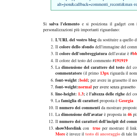
alt=json&callback=commenti_recenti&max-re
salva l'elemento
Si
e si posiziona il gadget con
personalizzazioni più importanti riguardano:
L'URL del vostro blog
da sostituire a quello d
colore dello sfondo
Il
dell'immagine del comm
colore dell'ombreggiatura
b
Il
dell'avatar è #
191919
Il colore del testo del commento #
dimensione del carattere del testo
La
del c
commentatore
13px
(il primo
riguarda il nom
font-weight :
bold
;
per avere in grassetto il 
font-weight:
normal
per avere senza grassetto
line-height:
1.3
;
l'altezza delle righe
è
del c
famiglia di caratteri
Georgia
La
proposta è
numero dei commenti
Il
da mostrare propost
dimensione dell'avatar
46
La
è proposta in
pi
numero dei caratteri dell'incipit del com
Il
showMorelink
true
con
per mostrare il lin
More
testo di ancoraggio
è invece il
di tale li