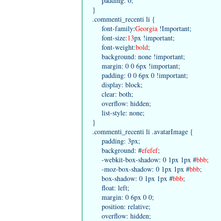
padding: 0;
}
.commenti_recenti li {
font-family:
Georgia
!Important;
font-size:
13
px !important;
font-weight:
bold
;
background: none !important;
margin: 0 0 6px !important;
padding: 0 0 6px 0 !important;
display: block;
clear: both;
overflow: hidden;
list-style: none;
}
.commenti_recenti li .avatarImage {
padding: 3px;
background: #
efefef
;
-webkit-box-shadow: 0 1px 1px #
bbb
;
-moz-box-shadow: 0 1px 1px #
bbb
;
box-shadow: 0 1px 1px #
bbb
;
float: left;
margin: 0 6px 0 0;
position: relative;
overflow: hidden;