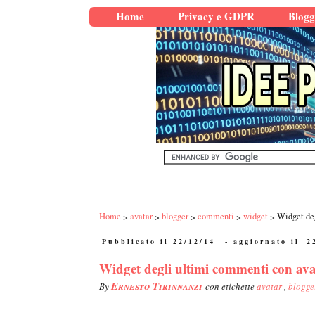
Home
Privacy e GDPR
Blogg
Home
avatar
blogger
commenti
widget
Widget de
Pubblicato il 22/12/14
- aggiornato il
2
Widget degli ultimi commenti con av
Ernesto Tirinnanzi
By
con etichette
avatar
,
blogg