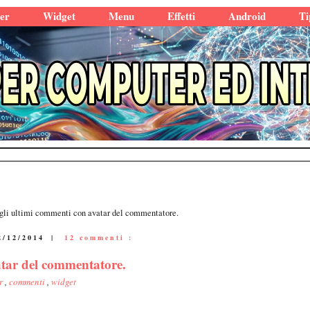
er
Widget
Menu
Effetti
Android
Ti
gli ultimi commenti con avatar del commentatore.
2/12/2014
|
12 commenti :
atar del commentatore.
er
,
commenti
,
widget