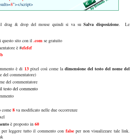
sults=
8
"></script>
Salva disposizione
 il drag & drop del mouse quindi si va su
. Le
.com
i questo sito con il
se gratuito
efefef
entatore è #
bb
13
dimensione del testo del nome del
ommento è di
pixel così come la
e del commentatore)
nome del commentatore
 il testo del commento
ommento
8
o come
va modificato nelle due occorrenze
xel
mento
60
è proposto in
false
k per leggere tutto il commento con
per non visualizzare tale link.
nk