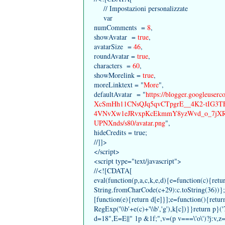
// Impostazioni personalizzate
var
numComments =
8
,
showAvatar =
true
,
avatarSize =
46
,
roundAvatar =
true
,
characters =
60
,
showMorelink =
true
,
moreLinktext = "
More
",
defaultAvatar = "
https://blogger.googleus
XcSmHh11CNsQJq5qvCTpgrE__4K2-tIG3T
4VNvXw1eJRvxpKcEkmmY8yzWvd_o_7jXR
UPNXnds/s80/avatar.png
",
hideCredits = true;
//]]>
</script>
<script type="text/javascript">
//<![CDATA[
eval(function(p,a,c,k,e,d){e=function(c){retu
String.fromCharCode(c+29):c.toString(36))};if
[function(e){return d[e]}];e=function(){retu
RegExp('\\b'+e(c)+'\\b','g'),k[c])}}return p
d=18",E=E||" 1p &1f;",v=(p v===\'o\')?j:v,z=