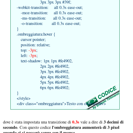
3px 3px 3px #39f;
-webkit-transition: all 0.3s ease-out;
-moz-transition: all 0.3s ease-out;
-ms-transition: all 0.3s ease-out;
-o-transition: all 0.3s ease-out;
}
.ombreggiatura:hover {
cursor:pointer;
position: relative;
top:
-3px
;
left:
-3px
;
text-shadow: 1px 1px #fe4902,
2px 2px #fe4902,
3px 3px #fe4902,
4px 4px #fe4902,
5px 5px #fe4902,
6px 6px #fe4902;
}
</style>
<div class="ombreggiatura">Testo con ombra</div>
0.3s
3 decimi di
dove è stata impostata una transizione di
vale a dire di
secondo
l'ombreggiatura aumenterà di 3 pixel
. Con questo codice
quando ci si passerà sopra con il mouse
.