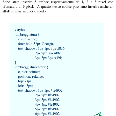
3 ombre
1, 2 e 3 pixel
Sono state inserite
rispettivamente da
con
3 pixel
sfumatura di
. A questo stesso codice possiamo inserire anche un
effetto hover
in questo modo
<style>
.ombreggiatura {
color: white;
font: bold 52px Georgia;
text-shadow: 1px 1px 3px #036,
2px 2px 3px #06c,
3px 3px 3px #39f;
}
.ombreggiatura:hover {
cursor:pointer;
position: relative;
top: -3px;
left: -3px;
text-shadow: 1px 1px #fe4902,
2px 2px #fe4902,
3px 3px #fe4902,
4px 4px #fe4902,
5px 5px #fe4902,
6px 6px #fe4902;