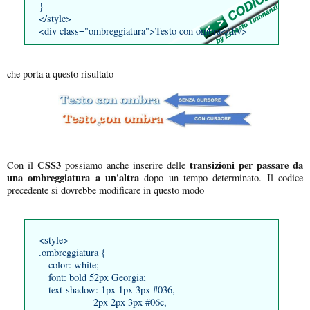
}
</style>
<div class="ombreggiatura">Testo con ombra</div>
che porta a questo risultato
CSS3
transizioni per passare da
Con il
possiamo anche inserire delle
una ombreggiatura a un'altra
dopo un tempo determinato. Il codice
precedente si dovrebbe modificare in questo modo
<style>
.ombreggiatura {
color: white;
font: bold 52px Georgia;
text-shadow: 1px 1px 3px #036,
2px 2px 3px #06c,