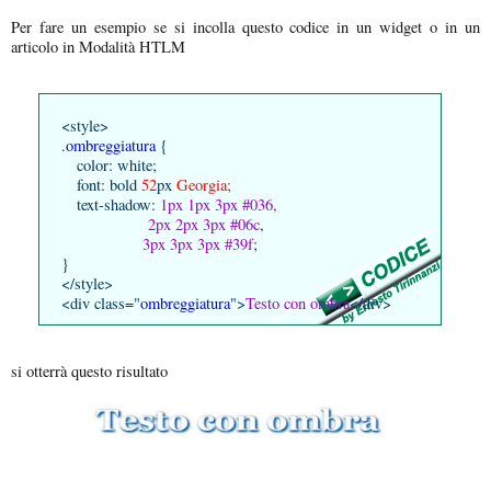
Per fare un esempio se si incolla questo codice in un widget o in un
articolo in Modalità HTLM
<style>
.
ombreggiatura
{
color: white;
font: bold
52
px
Georgia;
text-shadow:
1px 1px 3px #036,
2px 2px 3px #06c
,
3px 3px 3px #39f
;
}
</style>
<div class="
ombreggiatura
">
Testo con ombra
</div>
si otterrà questo risultato