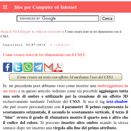
≡
Idee per Computer ed Internet
Home
3D
blogger
codice
css
testo
Come creare testo in tre dimensioni con il
CSS3.
Aggiornato:
02/07/2014
|
6 commenti :
Come creare testo in tre dimensioni con il CSS3.
Come creare un testo con effetto 3d mediante l'uso del CSS3.
ombreggiatura in
In un precedente post abbiamo visto come inserire una
un testo
aggiungere tutta
e in questo articolo vedremo come sia possibile
una serie di ombre e utilizzarle per la creazione di un effetto 3D
CSS3
text-shadow
esclusivamente mediante l'utilizzo del
. Si usa il tag
4 parametri
Il primo rappresenta lo
che può essere personalizzato con
.
scostamento orizzontale, il secondo lo scostamento verticale, il terzo il
"blur" ovvero il grado di sfumatura mentre il quarto non è altro che
il codice del colore.
inserire altre ombre
Si possono
usando la stessa
virgola alla fine del primo attributo
sintassi dopo ver inserito una
.