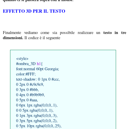
EFFETTO 3D PER IL TESTO
testo in tre
Finalmente vediamo come sia possibile realizzare un
dimensioni.
Il codice è il seguente
<style>
#ombra_3D
h1
{
font:normal 60pt Georgia;
color:#FFF;
text-shadow: 0 1px 0 #ccc,
0 2px 0 #c9c9c9,
0 3px 0 #bbb,
0 4px 0 #b9b9b9,
0 5px 0 #aaa,
0 6px 1px rgba(0,0,0,.1),
0 0 5px rgba(0,0,0,.1),
0 1px 3px rgba(0,0,0,.3),
0 3px 5px rgba(0,0,0,.2),
0 5px 10px rgba(0,0,0,.25),