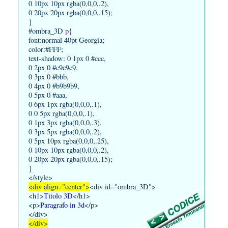
0 10px 10px rgba(0,0,0,.2),
0 20px 20px rgba(0,0,0,.15);
}
#ombra_3D
p
{
font:normal 40pt Georgia;
color:#FFF;
text-shadow: 0 1px 0 #ccc,
0 2px 0 #c9c9c9,
0 3px 0 #bbb,
0 4px 0 #b9b9b9,
0 5px 0 #aaa,
0 6px 1px rgba(0,0,0,.1),
0 0 5px rgba(0,0,0,.1),
0 1px 3px rgba(0,0,0,.3),
0 3px 5px rgba(0,0,0,.2),
0 5px 10px rgba(0,0,0,.25),
0 10px 10px rgba(0,0,0,.2),
0 20px 20px rgba(0,0,0,.15);
}
</style>
<div align="center">
<div id="ombra_3D">
<h1>
Titolo 3D
</h1>
<p>
Paragrafo in 3d
</p>
</div>
</div>