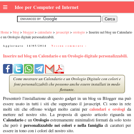
≡
Idee per Computer ed Internet
Home
blog
blogger
calendario
javascript
orologio
Inserire nel blog un Calendario
e un Orologio digitale personalizzabili.
Aggiornato:
14/05/2014
|
Nessun commento :
Inserire nel blog un Calendario e un Orologio digitale personalizzabili.
Come mostrare un Calendario e un Orologio Digitale con colori e
font personalizzabili che possono anche essere installati in modo
flottante.
Presenterò l'installazione di questo gadget in un blog su Blogger ma può
essere usato in tutti i siti che supportano il javascript. Ci sono in rete
calendari e orologi
molti siti che offrono widget molto carini per
da
mettere nel nostro sito. La proposta di questo articolo riguarda un
Calendario
Orologio
e un
estremamente minimalisti formati da solo testo
personalizzabile nei colori e nella famiglia
che però è
di caratteri per
essere in tono con i colori del nostro sito.