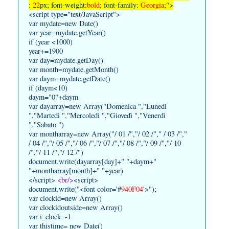
:
22
px; font-weight:
bold
; font-family:
Georgia
;">
<script type="text/JavaScript">
var mydate=new Date()
var year=mydate.getYear()
if (year <1000)
year+=1900
var day=mydate.getDay()
var month=mydate.getMonth()
var daym=mydate.getDate()
if (daym<10)
daym="0"+daym
var dayarray=new Array("Domenica ","Lunedì
","Martedì ","Mercoledì ","Giovedì ","Venerdì
","Sabato ")
var montharray=new Array("/ 01 /","/ 02 /"," / 03 /","
/ 04 /","/ 05 /","/ 06 /","/ 07 /","/ 08 /","/ 09 /","/ 10
/","/ 11 /","/ 12 /")
document.write(dayarray[day]+" "+daym+"
"+montharray[month]+" "+year)
</script>
<br/>
<script>
document.write("<font color='#
940F04
'>");
var clockid=new Array()
var clockidoutside=new Array()
var i_clock=-1
var thistime= new Date()