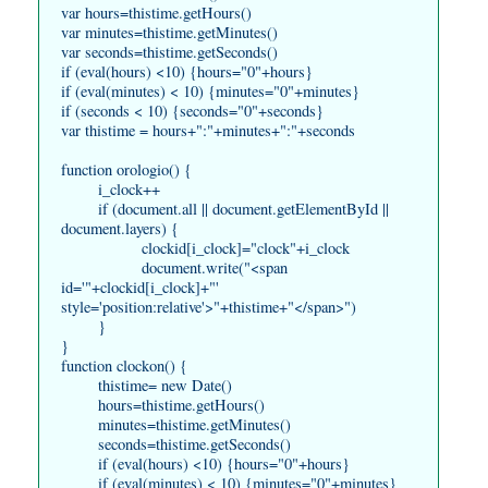
var hours=thistime.getHours()
var minutes=thistime.getMinutes()
var seconds=thistime.getSeconds()
if (eval(hours) <10) {hours="0"+hours}
if (eval(minutes) < 10) {minutes="0"+minutes}
if (seconds < 10) {seconds="0"+seconds}
var thistime = hours+":"+minutes+":"+seconds
function orologio() {
i_clock++
if (document.all || document.getElementById ||
document.layers) {
clockid[i_clock]="clock"+i_clock
document.write("<span
id='"+clockid[i_clock]+"'
style='position:relative'>"+thistime+"</span>")
}
}
function clockon() {
thistime= new Date()
hours=thistime.getHours()
minutes=thistime.getMinutes()
seconds=thistime.getSeconds()
if (eval(hours) <10) {hours="0"+hours}
if (eval(minutes) < 10) {minutes="0"+minutes}