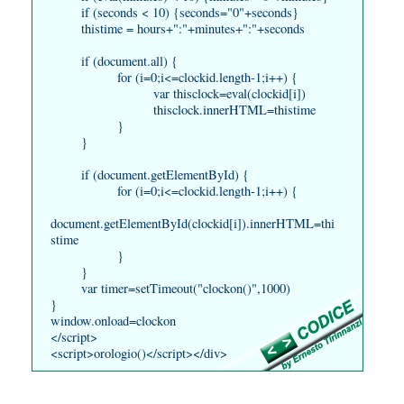
if (seconds < 10) {seconds="0"+seconds}
thistime = hours+":"+minutes+":"+seconds
if (document.all) {
for (i=0;i<=clockid.length-1;i++) {
var thisclock=eval(clockid[i])
thisclock.innerHTML=thistime
}
}
if (document.getElementById) {
for (i=0;i<=clockid.length-1;i++) {
document.getElementById(clockid[i]).innerHTML=thi
stime
}
}
var timer=setTimeout("clockon()",1000)
}
window.onload=clockon
</script>
<script>orologio()</script></div>