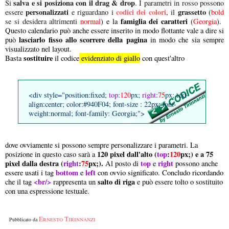
salva e si posiziona con il drag & drop
Si
. I parametri in rosso possono
personalizzati
codici dei colori
grassetto
essere
e riguardano i
, il
(
bold
famiglia dei caratteri
se si desidera altrimenti
normal
) e la
(
Georgia
).
Questo calendario può anche essere inserito in modo flottante vale a dire si
lasciarlo fisso allo scorrere della pagina
può
in modo che sia sempre
visualizzato nel layout.
sostituire
Basta
il codice
evidenziato di giallo
con quest'altro
<div style="position:fixed;
top
:
120
px;
right
:
75
px; text-
align:center; color:#940F04; font-size : 22px; font-
weight:normal; font-family: Georgia;">
dove ovviamente si possono sempre personalizzare i parametri. La
120 pixel dall'alto (
top
:
120
px;) e a 75
posizione in questo caso sarà a
pixel dalla destra (
right
:
75
px;).
top
right
Al posto di
e
possono anche
bottom
left
essere usati i tag
e
con ovvio significato. Concludo ricordando
<br/>
salto di riga
che il tag
rappresenta un
e può essere tolto o sostituito
con una espressione testuale.
Ernesto Tirinnanzi
Pubblicato da