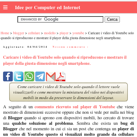
≡
Idee per Computer ed Internet
Home
blogger
cellulare
modello
player
youtube
Caricare i video di Youtube solo
quando si riproducono e mostrare il player della giusta dimensione negli smartphone.
Aggiornato:
04/04/2014
|
Nessun commento :
Caricare i video di Youtube solo quando si riproducono e mostrare il
player della giusta dimensione negli smartphone.
Come caricare i video di Youtube solo quando il lettore vuole
visualizzarli e come mostrare la miniatura del video nei dispositivi
mobili in modo da preservare le dimensioni del layout.
commento ricevuto sul player di Youtube
A seguito di un
che viene
mostrato di dimensioni eccessive oppure che non si vede per nulla nei blog
Blogger
di
quando si aprono con dispositivi mobili, ho cercato di trovare
qualche soluzione al problema
bug di
una
. Sembra che esista un
Blogger
player di
che nel momento in cui ci sia un post che contenga un
un video di Youtube questo si visualizzi molto grande da cellulare