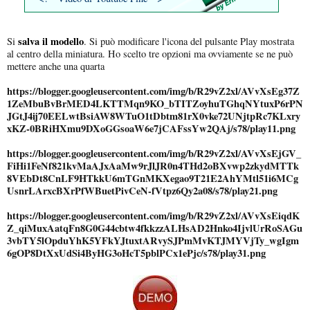
salva il modello
Si
. Si può modificare l'icona del pulsante Play mostrata
al centro della miniatura. Ho scelto tre opzioni ma ovviamente se ne può
mettere anche una quarta
https://blogger.googleusercontent.com/img/b/R29vZ2xl/AVvXsEg37Z
1ZeMbuBvBrMED4LKTTMqn9KO_bTITZoyhuTGhqNYtuxP6rPN
JGtJ4ij70EELwtBsiAW8WTuO1tDbtm81rX0vke72UNjtpRc7KLxry
xKZ-0BRiHXmu9DXoGGsoaW6e7jCAFssYw2QAj/s78/play11.png
https://blogger.googleusercontent.com/img/b/R29vZ2xl/AVvXsEjGV_
FiHi1FeNf821kvMaAJxAaMw9rJlJR0n4THd2oBXvwp2zkydMTTk
8VEbDt8CnLF9HTkkU6mTGnMKXegao9T21E2AhYMtl51i6MCg
UsnrLArxcBXrPfWBuetPivCeN-fVtpz6Qy2a08/s78/play21.png
https://blogger.googleusercontent.com/img/b/R29vZ2xl/AVvXsEiqdK
Z_qiMuxAatqFn8G0G44cbtw4fkkzzALHsAD2Hnko4IjvlUrRoSAGu
3vbTY5lOpduYhK5YFkYJtuxtARvySJPmMvKTJMYVjTy_wgIgm
6gOP8DtXxUdSi4ByHG3oHcT5pblPCx1ePjc/s78/play31.png