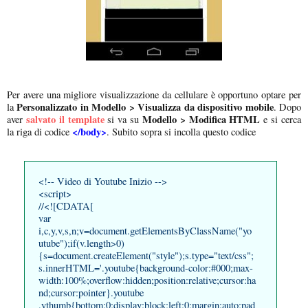
Per avere una migliore visualizzazione da cellulare è opportuno optare per
Personalizzato in Modello > Visualizza da dispositivo mobile
la
. Dopo
salvato il template
Modello > Modifica HTML
aver
si va su
e si cerca
</body>
la riga di codice
. Subito sopra si incolla questo codice
<!-- Video di Youtube Inizio -->
<script>
//<![CDATA[
var
i,c,y,v,s,n;v=document.getElementsByClassName("yo
utube");if(v.length>0)
{s=document.createElement("style");s.type="text/css";
s.innerHTML='.youtube{background-color:#000;max-
width:100%;overflow:hidden;position:relative;cursor:ha
nd;cursor:pointer}.youtube
.ythumb{bottom:0;display:block;left:0;margin:auto;pad