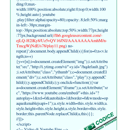
ding:0;max-
width:100%;position:absolute;right:0;top:0;width:100
%;height:auto}.youtube
.play{filter:alpha(opacity=80);opacity:.8;left:50%;marg
in-left:-38px;margin-
top:-38px;position:absolute;top:50%;width:77px;height
:77px;background:url(
//
lh6.googleusercontent.com/-
ejLQ-H2lKy8/Uz5vQV16JNI/AAAAAAAAmhM/n-
TmcgWjNdE/s78/play11.png
) no-
repeat}';document.body.appendChild(s)}for(n=0;n<v.le
ngth;n++)
{y=v[n];i=document.createElement("img");i.setAttribu
te("src","http://i.ytimg.com/vi/"+y.id+"/hqdefault.jpg")
;i.setAttribute("class","ythumb");c=document.createEl
ement("div");c.setAttribute("class","play");y.appendC
hild(i);y.appendChild(c);y.onclick=function(){var
a=document.createElement("iframe");a.setAttribute("sr
c","https://www.youtube.com/embed/"+this.id+"?
autoplay=1&rel=0&autohide=1&border=0&wmode=op
aque&enablejsapi=1");a.style.width=this.style.width;a.
style.height=this.style.height;a.style.border=this.style.
border;this.parentNode.replaceChild(a,this)}};
//]]>
</script>
<!-- Video di Youtube Fine -->