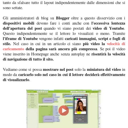
tanto da sfalsare tutto il layout indipendentemente dalle dimensioni che si
sono settate.
Blogger
Gli amministratori di blog su
oltre a questo disservizio con i
dispositivi mobili
l'eccessiva lentezza
devono fare i conti anche con
dell'apertura del post
video di Youtube
quando vi siano postati dei
.
Questo indipendentemente se il lettore lo visualizzi o meno. Tramite
l'iframe di Youtube
caricati immagini, script e fogli di
vengono infatti
stile.
più video la
velocità di
Nel caso in cui in un articolo ci siano
caricamento
della pagina sarà ancora più compressa
. Se poi il video
risentirà la velocità
viene inserito in Homepage anche senza autoplay ne
di navigazione di tutto il sito.
mostrare nel post
miniatura del video
Vediamo come si possa
solo la
in
caricarlo solo nel caso in cui il lettore deciderà effettivamente
modo da
di visualizzarlo
.