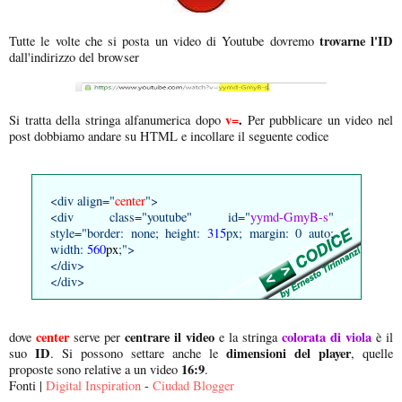
trovarne l'ID
Tutte le volte che si posta un video di Youtube dovremo
dall'indirizzo del browser
v=
.
Si tratta della stringa alfanumerica dopo
Per pubblicare un video nel
post dobbiamo andare su HTML e incollare il seguente codice
<div align="
center
">
<div class="youtube" id="
yymd-GmyB-s
"
style="border: none; height:
315
px; margin: 0 auto;
width:
560
px
;">
</div>
</div>
center
centrare il video
colorata di viola
dove
serve per
e la stringa
è il
ID
dimensioni del player
suo
. Si possono settare anche le
, quelle
16:9
proposte sono relative a un video
.
Fonti |
Digital Inspiration
-
Ciudad Blogger