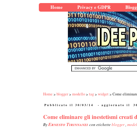
Home
Privacy e GDPR
Blogg
Home
blogger
modello
tag
widget
Come eliminare 
Pubblicato il 30/03/14
- aggiornato il
3
Come eliminare gli inestetismi creati 
Ernesto Tirinnanzi
By
con etichette
blogger
,
mode