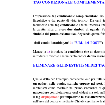
TAG CONDIZIONALE COMPLEMENTA
tag condizionale complementare
L'espressione
l'ho 
t
linguistico e dal punto di vista tecnico. Da ogni
tag condizionale
facilmente a un
che ne inserisca u
due simboli di uguale
la caratteristica di avere
. P
simbolo del punto esclamativo.
Seguendo questa fals
<b:if cond='data:blog.url
!
=
"
URL_del_POST
1)
condizione che
Mentre la
introduce la
un determi
certo codice debba essere
introduce il vincolo che un
ELIMINARE GLI INESTETISMI DEI T
Quello detto per l'esempio precedente vale per tutte 
un gadget nelle pagine statiche oppure nei post
. 
inestetismi come mostrato nel primo screenshot di 
nascondere completamente
quel widget ma solo nell
display:none
impedirne la visualizzazion
il tag
per
Ctrl+F
nell'area del codice e mediante
cerchiamo la r