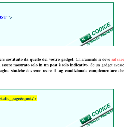
OST
"'>
sostituito da quello del vostro gadget
salvare
sere
. Chiaramente si deve
i essere mostrato solo in un post è solo indicativo
. Se un gadget avesse
agine statiche
tag condizionale complementare
dovremo usare il
che
tatic_page&quot;'>