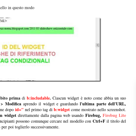
ello in questo modo
ubito prima
b:includable
.
di
Ciascun widget è noto come abbia un suo
> Modifica
l'ultima parte dell'URL,
aprendo il widget e guardando
id="
b:widget
ione dopo
nel primo tag di
come mostrato nello screenshot.
un widget
Firebug,
Firebug Lite
direttamente dalla pagina web usando
Ctrl+F
incipianti possono comunque cercare nel modello con
il titolo del
o per poi toglierlo successivamente.