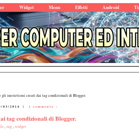
er
Widget
Menu
Effetti
Android
Ti
gli inestetismi creati dai tag condizionali di Blogger.
0/03/2014
|
1 commento :
dai tag condizionali di Blogger.
llo
,
tag
,
widget