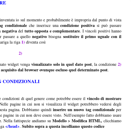
RE
inventata io sul momento e probabilmente è impropria dal punto di vista
ag condizionale
condizione positiva
che inserisce una
si può passare
negativa
tutto opposta e complementare
na
del
. I vincoli positivi hanno
negativo
sostituire il primo uguale con il
er passare a quello
bisogna
1)
ariga la riga
diventa così
"'>
2)
visualizzato solo in quel dato post
2)
nato widget venga
, la condizione
 acquisito dal browser ovunque escluso quel determinato post
.
AG CONDIZIONALI
vincolo di mostrare
le condizioni di quel genere come potrebbe essere il
Nelle pagine in cui non si visualizza il widget potrebbero vedersi degli
inserire un nuovo tag condizionale
questa pagina. Dobbiamo quindi
per
e pagine in cui non deve essere visto. Nell'esempio fatto dobbiamo usare
e
Modello > Modifica HTML,
. Nella fattispecie andiamo su
clicchiamo
</head>
Subito sopra a questa incolliamo questo codice
iga
.