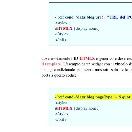
<b:if cond='data:blog.url
!
=
"
URL_del_P
<style>
HTML
X
#
{display:none;}
</style>
</b:if>
l'ID
HTML
X
dove ovviamente
è generico e deve es
il template
vincolo d
. L'esempio di un widget con il
solo nelle p
un tag condizionale per essere mostrato
porta a questo codice
<b:if cond='data:blog.pageType
!
=
&quot;s
<style>
HTML
X
#
{display:none;}
</style>
</b:if>