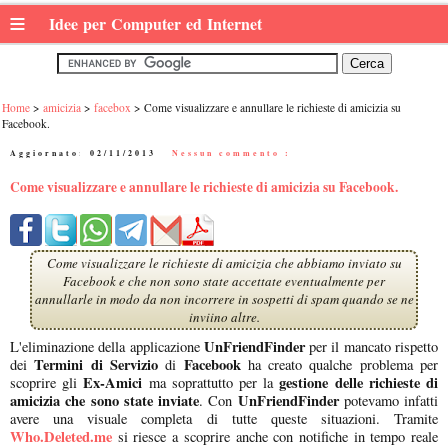
≡
Idee per Computer ed Internet
Home
amicizia
facebox
Come visualizzare e annullare le richieste di amicizia su
Facebook.
Aggiornato:
02/11/2013
|
Nessun commento :
Come visualizzare e annullare le richieste di amicizia su Facebook.
Come visualizzare le richieste di amicizia che abbiamo inviato su
Facebook e che non sono state accettate eventualmente per
annullarle in modo da non incorrere in sospetti di spam quando se ne
inviino altre.
UnFriendFinder
L'eliminazione della applicazione
per il mancato rispetto
Termini di Servizio
Facebook
dei
di
ha creato qualche problema per
Ex-Amici
gestione delle richieste di
scoprire gli
ma soprattutto per la
amicizia che sono state inviate
UnFriendFinder
. Con
potevamo infatti
avere una visuale completa di tutte queste situazioni. Tramite
Who.Deleted.me
si riesce a scoprire anche con notifiche in tempo reale