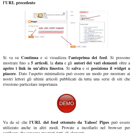
l'URL precedente
Continua
l'anteprima dei feed
Si va su
e si visualizza
. Si possono
5 articoli
data
autori dei vari elementi
mostrare fino a
, la
e gli
oltre a
aprire i link in un'altra finestra
salva
posiziona il widget a
. Si
e si
piacere
. Dato l'aspetto minimalista può essere un modo per mostrare ai
nostri lettori gli ultimi articoli pubblicati da tutta una serie di siti che
rivestono particolare importanza
l'URL del feed ottenuto da Yahoo! Pipes
Va da sé che
può essere
utilizzato anche in altri modi. Provate a incollarlo nel browser per
verificare che vengano mostrati tutti gli elementi.