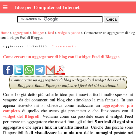
≡
Idee per Computer ed Internet
Home
aggregatori
blogger
feed
widget
yahoo
Come creare un aggregatore di blog
con il widget Feed di Blogger.
Aggiornato:
11/06/2013
|
7 commenti :
Come creare un aggregatore di blog con il widget Feed di Blogger.
Come creare un aggregatore di blog utilizzando il widget dei Feed di
Blogger e Yahoo Pipes per unificare i feed dei siti selezionati.
Come ho già detto più volte le idee per i nuovi articoli molto spesso mi
vengono da dei commenti sul blog che stimolano la mia fantasia. In uno
aggregatore più
appena ricevuto mi si chiedeva come realizzare un
completo
di quello che avevo già presentato e che funzionava con il
widget del Blogroll
widget Feed
. Vediamo come sia possibile usare il
5 articoli di ogni sito
per creare un aggregatore che mostri fino agli ultimi
aggregato
apra i link in un'altra finestra
e che
. Uniche due pecche sono
di visualizzare la miniatura delle immagini
l'impossibilità
postate nei