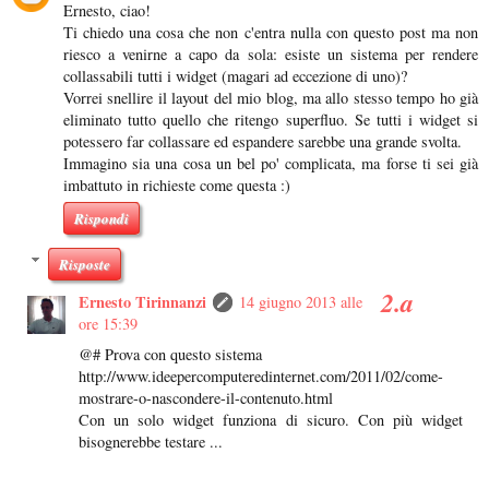
Ernesto, ciao!
Ti chiedo una cosa che non c'entra nulla con questo post ma non
riesco a venirne a capo da sola: esiste un sistema per rendere
collassabili tutti i widget (magari ad eccezione di uno)?
Vorrei snellire il layout del mio blog, ma allo stesso tempo ho già
eliminato tutto quello che ritengo superfluo. Se tutti i widget si
potessero far collassare ed espandere sarebbe una grande svolta.
Immagino sia una cosa un bel po' complicata, ma forse ti sei già
imbattuto in richieste come questa :)
Rispondi
Risposte
Ernesto Tirinnanzi
14 giugno 2013 alle
ore 15:39
@# Prova con questo sistema
http://www.ideepercomputeredinternet.com/2011/02/come-
mostrare-o-nascondere-il-contenuto.html
Con un solo widget funziona di sicuro. Con più widget
bisognerebbe testare ...