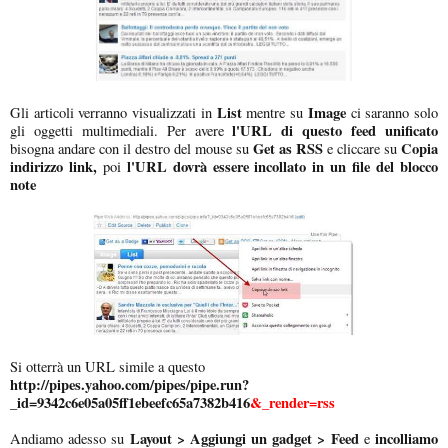
List
Image
Gli articoli verranno visualizzati in
mentre su
ci saranno solo
l'URL di questo feed unificato
gli oggetti multimediali. Per avere
Get as RSS
Copia
bisogna andare con il destro del mouse su
e cliccare su
indirizzo link,
l'URL dovrà essere incollato in un file del blocco
poi
note
Si otterrà un URL simile a questo
http://pipes.yahoo.com/pipes/pipe.run?
_id=9342c6e05a05ff1ebeefc65a7382b416
&_render=rss
Layout > Aggiungi un gadget > Feed
incolliamo
Andiamo adesso su
e