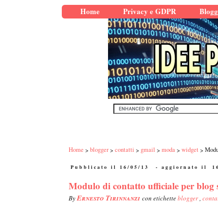
Home
Privacy e GDPR
Blogg
Home
blogger
contatti
gmail
moda
widget
Modul
Pubblicato il 16/05/13
- aggiornato il
1
Modulo di contatto ufficiale per blog 
Ernesto Tirinnanzi
By
con etichette
blogger
,
conta