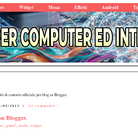
er
Widget
Menu
Effetti
Android
Ti
o di contatto ufficiale per blog su Blogger.
6/05/2013
|
23 commenti :
su Blogger.
tti
,
gmail
,
moda
,
widget