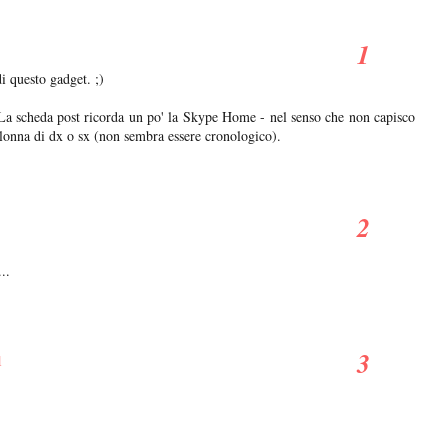
i questo gadget. ;)
 La scheda post ricorda un po' la Skype Home - nel senso che non capisco
olonna di dx o sx (non sembra essere cronologico).
..
1