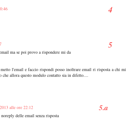
20:46
7
ail ma se poi provo a rispondere mi da
etto l'email e faccio rispondi posso inoltrare email ri risposta a chi mi
o che allora questo modulo contatto sia in difetto....
2013 alle ore 22:12
 noreply delle email senza risposta