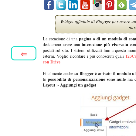
Widget ufficiale di Blogger per avere u
part
pagina o di un modulo di cont
La creazione di una
interazione più riservata
desiderano avere una
con 
postati sul sito. I sistemi utilizzati fino a questo m
⇐
123C
esterni. Voglio ricordare i più conosciuti quali
con Drive
.
Blogger
modulo uff
Finalmente anche su
è arrivato il
possibilità di personalizzazione sono nulle
le
ma co
Layout > Aggiungi un gadget