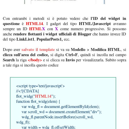
l'ID del widget in
Con entrambi i metodi si è potuto vedere che
questione
HTML14
HTML/Javascript
è
. I gadget del tipo
avranno
HTML
X
X
sempre un ID
con
come numero progressivo. Si possono
rendere flottanti i widget ufficiali di Blogger
anche
che hanno invece ID
LinkList1
PopularPosts1,
del tipo
,
ecc.
salvato il template
Modello > Modifica HTML
Dopo aver
si va su
, si
clicca sull'area del codice,
Ctrl+F
si digita
, quindi si incolla nel campo
Search
</body>
Invio
la riga
e si clicca su
per visualizzarla. Subito sopra
a tale riga si incolla questo codice
<script type='text/javascript'>
//<![CDATA[
flot_widg("
HTML14
");
function flot_widg(elem) {
var wdg_fl = document.getElementById(elem);
var scroll_wd = document.createElement("div");
wdg_fl.parentNode.insertBefore(scroll_wd,
wdg_fl);
var width = wdg_fl.offsetWidth;