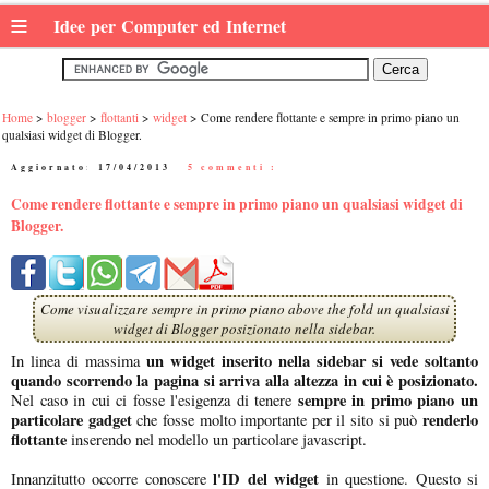
≡
Idee per Computer ed Internet
Home
blogger
flottanti
widget
Come rendere flottante e sempre in primo piano un
qualsiasi widget di Blogger.
Aggiornato:
17/04/2013
|
5 commenti :
Come rendere flottante e sempre in primo piano un qualsiasi widget di
Blogger.
Come visualizzare sempre in primo piano above the fold un qualsiasi
widget di Blogger posizionato nella sidebar.
un widget inserito nella sidebar si vede soltanto
In linea di massima
quando scorrendo la pagina si arriva alla altezza in cui è posizionato.
sempre in primo piano un
Nel caso in cui ci fosse l'esigenza di tenere
particolare gadget
renderlo
che fosse molto importante per il sito si può
flottante
inserendo nel modello un particolare javascript.
l'ID del widget
Innanzitutto occorre conoscere
in questione. Questo si