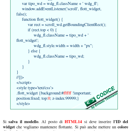
var tipo_wd = wdg_fl.className + ' wdg_fl';
window.addEventListener('scroll', flott_widget,
false);
function flott_widget() {
var rect = scroll_wd.getBoundingClientRect();
if (rect.top < 0) {
wdg_fl.className = tipo_wd + '
flott_widget';
wdg_fl.style.width = width + "px";
} else {
wdg_fl.className = tipo_wd;
}
}
}
//]]>
</script>
<style type='text/css'>
.flott_widget {background:#
ffffff
!important;
position:fixed; top:
0
; z-index:99999;}
</style>
salva il modello
HTML14
l'ID del
Si
. Al posto di
si deve inserire
widget
colore
che vogliamo mantenere flottante. Si può anche mettere un