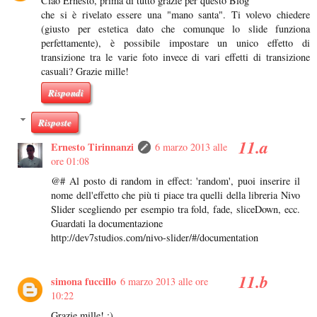
Ciao Ernesto, prima di tutto grazie per questo Blog
che si è rivelato essere una "mano santa". Ti volevo chiedere
(giusto per estetica dato che comunque lo slide funziona
perfettamente), è possibile impostare un unico effetto di
transizione tra le varie foto invece di vari effetti di transizione
casuali? Grazie mille!
Rispondi
Risposte
Ernesto Tirinnanzi
6 marzo 2013 alle
ore 01:08
@# Al posto di random in effect: 'random', puoi inserire il
nome dell'effetto che più ti piace tra quelli della libreria Nivo
Slider scegliendo per esempio tra fold, fade, sliceDown, ecc.
Guardati la documentazione
http://dev7studios.com/nivo-slider/#/documentation
simona fuccillo
6 marzo 2013 alle ore
10:22
Grazie mille! ;)