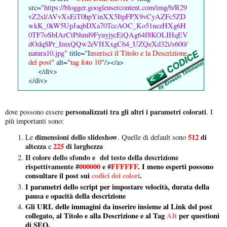
src="
https://blogger.googleusercontent.com/img/b/R29
vZ2xl/AVvXsEiT0hpYinXX5ItpFPX9vCyAZFc5ZD
wkK_0kW5UpJaqbDXa70TccAOC_Ko51nezHXg6H
0TF7oSbIArCtPihml9FyuyjycEiQAg64f8KOLIHqEV
dOdqSPr_ImxQQw2eVHXxgC64_UZQeXd32i/s600/
natura10.jpg"
title="I
nserisci il Titolo e la Descrizione
del post
" alt="
tag foto 10
"/></a>
</div>
</div>
personalizzati tra gli altri i parametri colorati
dove possono essere
. I
più importanti sono:
dimensioni dello slideshow
512
di
Le
. Quelle di default sono
altezza
225
di larghezza
e
Il colore dello sfondo e del testo della descrizione
rispettivamente #
000000
e #
FFFFFF
. I meno esperti possono
consultare il post sui
codici dei colori
.
I parametri dello script per impostare velocità, durata della
pausa e opacità della descrizione
Gli URL delle immagini da inserire insieme al Link del post
collegato, al Titolo e alla Descrizione e al Tag
Alt
per questioni
di SEO.