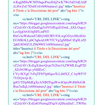
wKqjjMHuW3HNhqjoPiucH4jZwK7Wo5aD3uEAhP
cLHwZxC5DuH14/s600/natura1.jpg
" title="
Inserisci
il Titolo e la Descrizione del post
" alt="
tag foto 1
"/>
</a>
<a href="URL DEL LINK"><img
src="
https://blogger.googleusercontent.com/img/b/R29
vZ2xl/AVvXsEhzDgj5c0VOfEqzZrDmL_hXLOagcy
LesSjqOrOl1hjHFLmPST-
RkGAoWabcmS7dHy04H3RVfOLwgGDyrzMyiH4z
EGMK6LLpbCbghcnIAW5TCVg2gM8hrCiFg0LxfD
2pkE4Dt6Z1LZbk99hY/s600/natura2.jpg
"
title="Inserisci
il Titolo e la Descrizione del post
"
alt="
tag foto 2
"/></a>
<a href="
URL DEL LINK
"><img
src="
https://blogger.googleusercontent.com/img/b/R29
vZ2xl/AVvXsEgXdmvQxjn7li2fm3AZWMLEcgP2D
_SZrNOWqz-y94lIEsC-
CVy1KVgC3vFqTF855p8fqeo5LLih8XZ_CApWF35
7VDQwfp-IL-
jp851TDpMdEgXyANB0TvgaWw4OpraWd0tHeGB
Bua7edIqL/s600/natura3.jpg"
title="
Inserisci il Titolo
e la Descrizione del post
" alt="
tag foto 3
"/></a>
<a href="
URL DEL LINK
"><img
src="
https://blogger.googleusercontent.com/img/b/R29
vZ2xl/AVvXsEi4ONuwgZFtgiVcQHezdJuU_TWPm