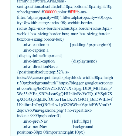
family:Helvetica,Arial,sans-
serif;position:absolute;left:10px;bottom:10px;right:10p
x;background:#
000000
;color:#
ffffff
;-ms-
filter:"alpha(opacity=80)";filter:alpha(opacity=80);opac
ity:.8;width:auto;z-index:98;-webkit-border-
radius:6px;-moz-border-radius:6px;border-radius:6px;-
webkit-box-sizing:border-box;-moz-box-sizing:border-
box;box-sizing:border-box}
.nivo-caption p {padding:5px;margin:0}
.nivo-caption a
{display:inline!important}
.nivo-html-caption {display:none}
.nivo-directionNav a
{position:absolute;top:52%;z-
index:99;cursor:pointer;display:block;width:30px;heigh
t:30px;background:url("https://blogger.googleuserconte
nt.com/img/b/R29vZ2xl/AVvXsEjagrDE9_MtITsdnp4
Wq55aYEr_9BPaJssu9gQHUnlixBvYoTQ_tlYSpli7S
qXOGGySdjLtKfOFowHarLKdYG4OI_BdDWtLlwf
U9ulhrnJpOyQBGcLw1p3Z26Wbu03pshtFWVonJr5
2ejo7/s60/navigazione.png") no-repeat;text-
indent:-9999px;border:0}
.nivo-prevNav {left:10px}
.nivo-nextNav {background-
position:-30px 0!important;right:10px}