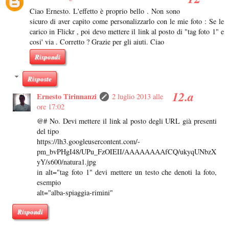
Ciao Ernesto. L'effetto è proprio bello . Non sono
sicuro di aver capito come personalizzarlo con le mie foto : Se le
carico in Flickr , poi devo mettere il link al posto di "tag foto 1" e
cosi' via . Corretto ? Grazie per gli aiuti. Ciao
Rispondi
Risposte
Ernesto Tirinnanzi
2 luglio 2013 alle
ore 17:02
@# No. Devi mettere il link al posto degli URL già presenti
del tipo
https://lh3.googleusercontent.com/-
pm_bvPHgI48/UPu_FzOIEII/AAAAAAAAfCQ/ukyqUNbzX
yY/s600/natura1.jpg
in alt="tag foto 1" devi mettere un testo che denoti la foto,
esempio
alt="alba-spiaggia-rimini"
Rispondi