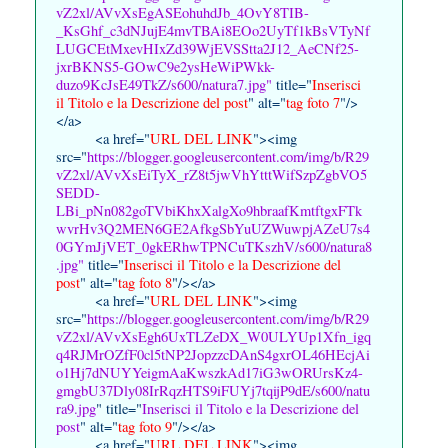
vZ2xl/AVvXsEgASEohuhdJb_4OvY8TIB-
_KsGhf_c3dNJujE4mvTBAi8EOo2UyTf1kBsVTyNf
LUGCEtMxevHIxZd39WjEVSStta2J12_AeCNf25-
jxrBKNS5-GOwC9e2ysHeWiPWkk-
duzo9KcJsE49TkZ/s600/natura7.jpg"
title="
Inserisci
il Titolo e la Descrizione del post
" alt="
tag foto 7
"/>
</a>
<a href="
URL DEL LINK
"><img
src="
https://blogger.googleusercontent.com/img/b/R29
vZ2xl/AVvXsEiTyX_rZ8t5jwVhYtttWifSzpZgbVO5
SEDD-
LBi_pNn082goTVbiKhxXalgXo9hbraafKmtftgxFTk
wvrHv3Q2MEN6GE2AfkgSbYuUZWuwpjAZeU7s4
0GYmJjVET_0gkERhwTPNCuTKszhV/s600/natura8
.jpg"
title="
Inserisci il Titolo e la Descrizione del
post
" alt="
tag foto 8
"/></a>
<a href="
URL DEL LINK
"><img
src="
https://blogger.googleusercontent.com/img/b/R29
vZ2xl/AVvXsEgh6UxTLZeDX_W0ULYUp1Xfn_igq
q4RJMrOZfF0cl5tNP2JopzzcDAnS4gxrOL46HEcjAi
o1Hj7dNUYYeigmAaKwszkAd17iG3wORUrsKz4-
gmgbU37Dly08IrRqzHTS9iFUYj7tqijP9dE/s600/natu
ra9.jpg
" title="
Inserisci il Titolo e la Descrizione del
post
" alt="
tag foto 9
"/></a>
<a href="
URL DEL LINK
"><img