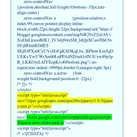
.nivo-controlNav
{position:absolute;left:0;right:0;bottom:-35px;text-
align:center}
.nivo-controlNav a {position:relative;z-
index:99;cursor:pointer;display:inline-
block;width:22px;height:22px;background:url("https://
blogger.googleusercontent.com/img/b/R29vZ2xl/AVv
XsEhtLkzooB0E1_IV3eQ94xSM_IdQpXCawHhC0v
0VjIBSntBJMET-
SEjfOPXa0CyUVcHzFgKSDKqLbx_BP8owXzn5qD
UEKvYwUWr3en90LnPPAdNDzu81rIN3Uxw89p3p
B_LKKOycL4JYEepK/s40/bottoni.png") no-
repeat;text-indent:-9999px;border:0;margin-right:3px}
.nivo-controlNav a.active {font-
weight:bold;background-position:0 -22px}
/* ]]> */
</style>
<script type="text/javascript"
src="//ajax.googleapis.com/ajax/libs/jquery/1.8.3/jquer
y.min.js"></script>
<script type="text/javascript"
src="
//sites.google.com/site/scriptperilblog/javascript-
2/jquery.nivo.slider.pack.js
"></script>
<script type="text/javascript">
/* <![CDATA[ */