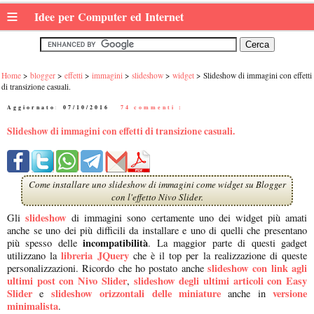
≡
Idee per Computer ed Internet
Home
blogger
effetti
immagini
slideshow
widget
Slideshow di immagini con effetti
di transizione casuali.
Aggiornato:
07/10/2016
|
74 commenti :
Slideshow di immagini con effetti di transizione casuali.
Come installare uno slideshow di immagini come widget su Blogger
con l'effetto Nivo Slider.
slideshow
Gli
di immagini sono certamente uno dei widget più amati
anche se uno dei più difficili da installare e uno di quelli che presentano
incompatibilità
più spesso delle
. La maggior parte di questi gadget
libreria JQuery
utilizzano la
che è il top per la realizzazione di queste
slideshow con link agli
personalizzazioni. Ricordo che ho postato anche
ultimi post con Nivo Slider
slideshow degli ultimi articoli con Easy
,
Slider
slideshow orizzontali delle miniature
versione
e
anche in
minimalista
.