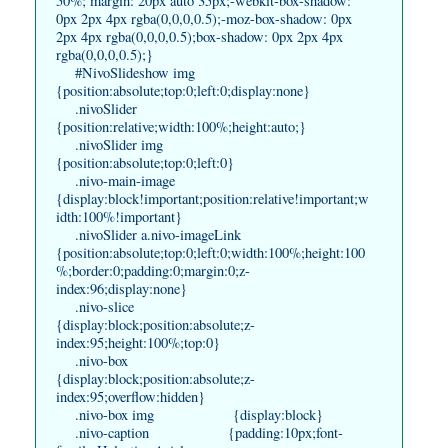
50%; margin: 20px auto 35px;-webkit-box-shadow:
0px 2px 4px rgba(0,0,0,0.5);-moz-box-shadow: 0px
2px 4px rgba(0,0,0,0.5);box-shadow: 0px 2px 4px
rgba(0,0,0,0.5);}
#NivoSlideshow img
{position:absolute;top:0;left:0;display:none}
.nivoSlider
{position:relative;width:100%;height:auto;}
.nivoSlider img
{position:absolute;top:0;left:0}
.nivo-main-image
{display:block!important;position:relative!important;w
idth:100%!important}
.nivoSlider a.nivo-imageLink
{position:absolute;top:0;left:0;width:100%;height:100
%;border:0;padding:0;margin:0;z-
index:96;display:none}
.nivo-slice
{display:block;position:absolute;z-
index:95;height:100%;top:0}
.nivo-box
{display:block;position:absolute;z-
index:95;overflow:hidden}
.nivo-box img {display:block}
.nivo-caption {padding:10px;font-