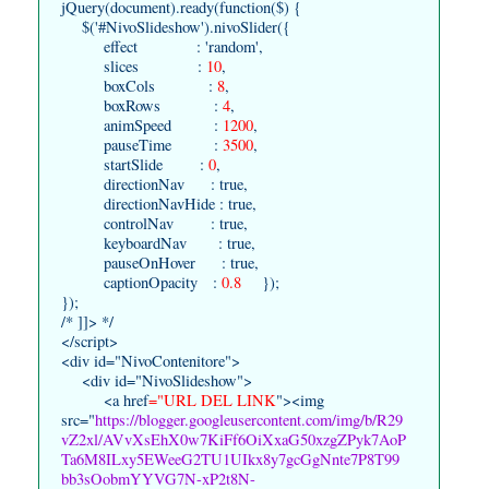
jQuery(document).ready(function($) {
$('#NivoSlideshow').nivoSlider({
effect : 'random',
slices :
10
,
boxCols :
8
,
boxRows :
4
,
animSpeed :
1200
,
pauseTime :
3500
,
startSlide :
0
,
directionNav : true,
directionNavHide : true,
controlNav : true,
keyboardNav : true,
pauseOnHover : true,
captionOpacity :
0.8
});
});
/* ]]> */
</script>
<div id="NivoContenitore">
<div id="NivoSlideshow">
<a href
="URL DEL LINK
"><img
src="
https://blogger.googleusercontent.com/img/b/R29
vZ2xl/AVvXsEhX0w7KiFf6OiXxaG50xzgZPyk7AoP
Ta6M8ILxy5EWeeG2TU1UIkx8y7gcGgNnte7P8T99
bb3sOobmYYVG7N-xP2t8N-