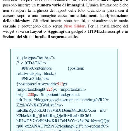
numero vario di immagini
possono inserire un
. L'unica limitazione è che
non si superi la larghezza del layout delle foto. Quando si passa con il
immediatamente la riproduzione
cursore sopra a una immagine cessa
dello slideshow
16
. Gli effetti inseriti sono ben
, si visualizzano in modo
casuale
Nivo Slider
e provengono dallo script
. Per la installazione del
Layout > Aggiungi un gadget > HTML/Javascript
widget si va su
e in
Sezioni del sito
incolla il seguente codice
si
<style type="text/css">
/* <![CDATA[ */
#NivoContenitore {position:
relative;display: block;}
#NivoSlideshow
{position:relative;width:
512
px
!important;height:
225
px !important;min-
height:
200
px !important;background:
url("https://blogger.googleusercontent.com/img/b/R29v
Z2xl/AVvXsEiWoLzu3hw-
IuRdhcZgQotk3dT8aVaDHJeum99Lt6Bz7Xou__mU
Z2bk6k5IR_5jDn0IRn_Qje3FMLnJkI0ChU-
bJUwT3i7a0eF9MwKR1ToH3aYmk3sjP41lfeyczQQp
rj06_ox2ANAUPxZj/s32/loading9.gif") no-repeat 50%