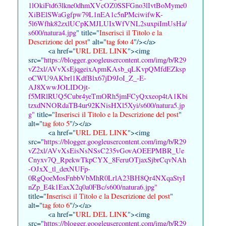
1lOkiFtd63lkne0dhmXVcOZ0SSFGno3lIvtBoMyme0
XiBElSWaGgfpw79L1nEA1c5nPMciwifwK-
5l6Wfhk82zxlUCpKMJLUIxWfVNL2suxpiImUsHa/
s600/natura4.jpg
" title="
Inserisci il Titolo e la
Descrizione del post
" alt="
tag foto 4
"/></a>
<a href="
URL DEL LINK
"><img
src="
https://blogger.googleusercontent.com/img/b/R29
vZ2xl/AVvXsEjqgeixApmKAsb_qLKvpQMfdEZksp
oCWU9AKbrl1KdfBlx67jD9JoI_Z_-E-
AJ8XwwJOLIDOjt-
f5MRlRUQ5Cubr4yeTmORh5jmFCyQxxeop4tA1Kbi
tzxdNNORdaTB4ur92KNisHXl5Xyi/s600/natura5.jp
g"
title="
Inserisci il Titolo e la Descrizione del post
"
alt="
tag foto 5
"/></a>
<a href="
URL DEL LINK
"><img
src="
https://blogger.googleusercontent.com/img/b/R29
vZ2xl/AVvXsEisNsNSsC235vGovAOEEPMBR_Ue
Cnyxv7Q_RpekwTkpCYX_8FeruOTjaxSjbrCqvNAh
-OJxX_tl_dexNUFp-
0RgQoeMosFnbbVbMhR0LrlA23BH8Qr4NXqaStyI
nZp_E4k1EaxX2q0a0FBc/s600/natura6.jpg"
title="
Inserisci il Titolo e la Descrizione del post
"
alt="
tag foto 6
"/></a>
<a href="
URL DEL LINK
"><img
src="
https://blogger.googleusercontent.com/img/b/R29