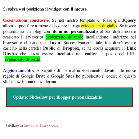
salva e si posiziona il widget con il mouse
Si
.
Osservazioni conclusive
JQuery
: Se nel nostro template ci fosse già
allora si può fare a meno di postare la riga
evidenziata di giallo
. Se invece
dominio personalizzato
possediamo un blog con
allora dovrà essere
scaricato il javascript
evidenziato di verde
incollandone l'indirizzo nel
Invio
browser e cliccando su
. Successivamente tale file dovrà essere
Public
Dropbox,
Link
caricato nella cartella
di
se ne dovrà acquisire il
Diretto
incollato nel codice
che dovrà essere
al posto dell'URL
evidenziato di verde
.
Aggiornamento:
A seguito di un malfunzionamento dovuto alle nuove
regole di Google Drive e Google Sites ho pubblicato il codice di questo
slideshow in una nuova forma.
Update:
Slideshow per Blogger personalizzabile
Ernesto Tirinnanzi
Pubblicato da