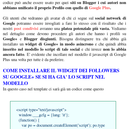
siti su Blogger i cui autori non
codice può anche essere usato per quei
abbiano unificato il proprio Profilo con quello di
Google Plus
.
social network di
Gli utenti che vedranno gli avatar di chi ci segue sul
Google
potranno essere invogliati a fare lo stesso con il risultato che i
post condivisi
platea potenziale più vasta.
nostri
avranno una
Vediamo
nel dettaglio come devono procedere gli autori che hanno i profili su
Google+
Blogger disgiunti.
e
Bisogna distinguere tra chi abbia già
widget di Google+ in modo asincrono
installato un
e che quindi abbia
inserito nel modello lo script di tale social
non lo abbia
e chi invece
ancora fatto
. E' evidente che incollare nel modello il javascript di Google
Plus una volta per tutte è da preferire.
COME INSTALLARE IL WIDGET DEI FOLLOWERS
SU GOOGLE+ SE SI HA GIA' LO SCRIPT NEL
MODELLO
In questo caso nel template ci sarà già un codice come questo
<script type="text/javascript">
window.___gcfg = {lang: 'it'};
(function() {
var po = document.createElement('script'); po.type