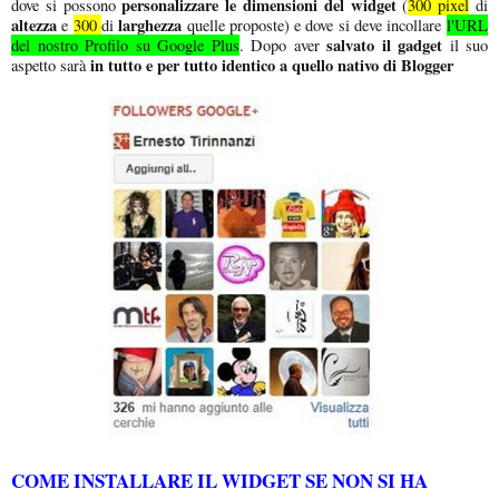
personalizzare le dimensioni del widget
dove si possono
(
300 pixel
di
altezza
larghezza
e
300
di
quelle proposte) e dove si deve incollare
l'URL
salvato il gadget
del nostro Profilo su Google Plus
. Dopo aver
il suo
in tutto e per tutto identico a quello nativo di Blogger
aspetto sarà
COME INSTALLARE IL WIDGET SE NON SI HA