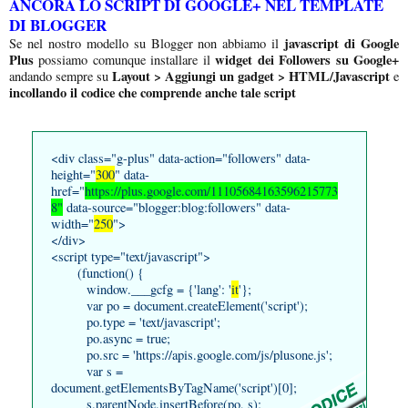
ANCORA LO SCRIPT DI GOOGLE+ NEL TEMPLATE
DI BLOGGER
javascript di Google
Se nel nostro modello su Blogger non abbiamo il
Plus
widget dei Followers su Google+
possiamo comunque installare il
Layout > Aggiungi un gadget > HTML/Javascript
andando sempre su
e
incollando il codice che comprende anche tale script
<div class="g-plus" data-action="followers" data-
height="
300
" data-
href="
https://plus.google.com/11105684163596215773
8"
data-source="blogger:blog:followers" data-
width="
250
">
</div>
<script type="text/javascript">
(function() {
window.___gcfg = {'lang': '
it
'};
var po = document.createElement('script');
po.type = 'text/javascript';
po.async = true;
po.src = 'https://apis.google.com/js/plusone.js';
var s =
document.getElementsByTagName('script')[0];
s.parentNode.insertBefore(po, s);