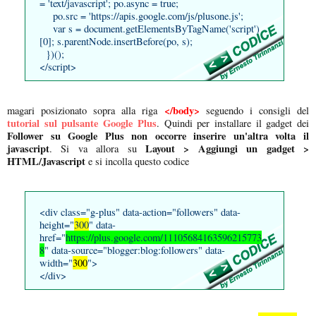
= 'text/javascript'; po.async = true;
po.src = 'https://apis.google.com/js/plusone.js';
var s = document.getElementsByTagName('script')
[0]; s.parentNode.insertBefore(po, s);
})();
</script>
</body>
magari posizionato sopra alla riga
seguendo i consigli del
tutorial sul pulsante Google Plus
. Quindi per installare il gadget dei
Follower su Google Plus
non occorre inserire un'altra volta il
javascript
Layout > Aggiungi un gadget >
. Si va allora su
HTML/Javascript
e si incolla questo codice
<div class="g-plus" data-action="followers" data-
height="
300
" data-
href="
https://plus.google.com/11105684163596215773
8
" data-source="blogger:blog:followers" data-
width="
300
">
</div>