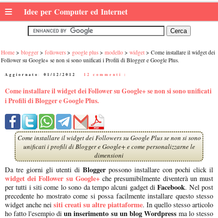
≡
Idee per Computer ed Internet
Home
blogger
followers
google plus
modello
widget
Come installare il widget dei
Follower su Google+ se non si sono unificati i Profili di Blogger e Google Plus.
Aggiornato:
01/12/2012
|
12 commenti :
Come installare il widget dei Follower su Google+ se non si sono unificati
i Profili di Blogger e Google Plus.
Come installare il widget dei Followers su Google Plus se non si sono
unificati i profili di Blogger e Google+ e come personalizzarne le
dimensioni
Blogger
Da tre giorni gli utenti di
possono installare con pochi click il
widget dei Follower su Google+
che presumibilmente diventerà un must
Facebook
per tutti i siti come lo sono da tempo alcuni gadget di
. Nel post
precedente ho mostrato come si possa facilmente installare questo stesso
siti creati su altre piattaforme
widget anche nei
. In quello stesso articolo
un inserimento su un blog Wordpress
ho fatto l'esempio di
ma lo stesso