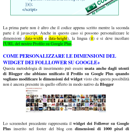
})();
</script>
La prima parte non è altro che il codice appena scritto mentre la seconda
parte è il javascript. Anche in questo caso si possono personalizzare le
dimensioni (
data-width
e
data-height
), la lingua (
it
) e si deve incollare
l'URL del nostro Profilo su Google Plus
.
COME PERSONALIZZARE LE DIMENSIONI DEL
WIDGET DEI FOLLLOWER SU GOOGLE+
usata anche dagli utenti
Questa metodologia di inserimento può essere
di Blogger che abbiano unificato il Profilo su Google Plus quando
vogliano modificare le dimensioni del widget
visto che questa possibilità
Blogger
non è ancora presente in quello offerto in modo nativo da
widget dei Follower su Google
Lo screenshot precedente rappresenta il
Plus
dimensioni di 1000 pixel di
inserito nel footer del blog con