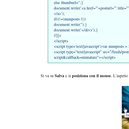
else thumburl='';}
document.write('<a href="'+posturl+'" title=
</a>');
if(i!=(numposts-1))
document.write('');}
document.write('</div>');}
//]]>
</script>
<script type='text/javascript'>var numposts =
<script type="text/javascript" src="/feeds/post
script&callback=miniature"></script>
Salva
posiziona con il mouse
Si va su
e si
. L'aspetto