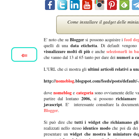
Come installare il gadget delle miniat
Blogger
feed deg
E' noto che su
si possono acquisire i
data etichetta
quelli di una
. Di default vengono 
visualizzare molti di più
selezionarli in ba
e anche
⇐
numeri a ca
che vanno dal 13 al 65 tanto per dare dei
ultimi articoli relativi a un
L'URL che ci mostra gli
http://
nomeblog
.blogspot.com/feeds/posts/default/-
nomeblog
categoria
dove
e
sono ovviamente delle var
2006,
richiamare
partire dal lontano
si possono
javascript
. E' interessante consultare la documen
Blogger
.
tutti i widget che richiamano gli
Si può dire che
identico modo
realizzati nello stesso
che poi dà dei 
widget che mostra le miniature deg
presentare un