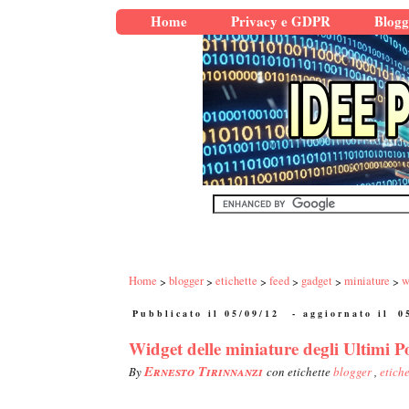
Home
Privacy e GDPR
Blogg
Home
blogger
etichette
feed
gadget
miniature
w
Pubblicato il 05/09/12
- aggiornato il
0
Widget delle miniature degli Ultimi P
Ernesto Tirinnanzi
By
con etichette
blogger
,
etich