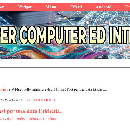
er
Widget
Menu
Effetti
Android
Ti
idget
Widget delle miniature degli Ultimi Post per una data Etichetta.
5/09/2012
|
15 commenti :
ost per una data Etichetta.
ette
,
feed
,
gadget
,
miniature
,
widget