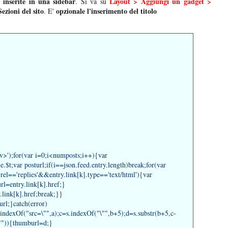
inserite in una sidebar
Layout > Aggiungi un gadget >
. Si va su
Sezioni del sito
opzionale l'inserimento del titolo
. E'
v>');for(var i=0;i<numposts;i++){var
le.$t;var posturl;if(i==json.feed.entry.length)break;for(var
.rel=='replies'&&entry.link[k].type=='text/html'){var
rl=entry.link[k].href;}
y.link[k].href;break;}}
rl;}catch(error)
indexOf("src=\"",a);c=s.indexOf("\"",b+5);d=s.substr(b+5,c-
")){thumburl=d;}