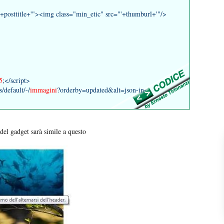
"'+posttitle+'"><img class="min_etic" src="'+thumburl+'"/>
5
;</script>
s/default/-/
immagini
?orderby=updated&alt=json-in-
 del gadget sarà simile a questo