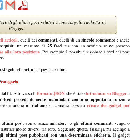
ure degli ultimi post relativi a una singola etichetta su
Blogger.
li articoli
commenti
singolo commento
, quelli dei
, quelli di un
e anche
25 feed
acquisiti un massimo di
ma con un artificio se ne possono
se alla loro posizione
. Per esempio è possibile visionare i feed dei post
so
.
a singola etichetta
ha questa struttura
/
categoria
formato JSON
introdotto su Blogger
iabili. Attraverso il
che è stato
a
 i feed precedentemente manipolati con una opportuna funzione
anche in italiano
creare dei gadget per
tazione
su come si possano
 ultimi post
ultimi commenti
, con o senza miniature, o gli
vengono
risultati molto diversi tra loro. Seguendo questa falsariga mi accingo a
li ultimi post pubblicati con una determinata etichetta.
Il gadget