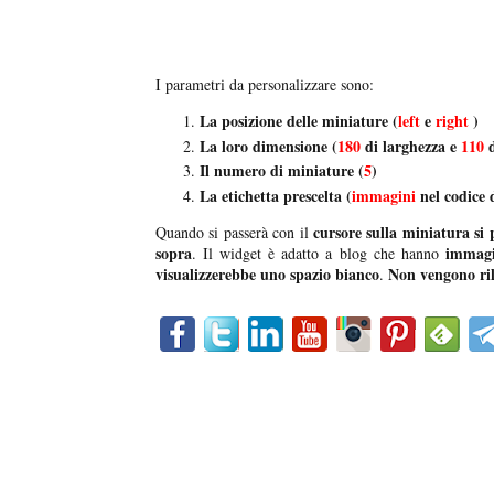
I parametri da personalizzare sono:
La posizione delle miniature (
left
e
right
)
La loro dimensione (
180
di larghezza e
110
Il numero di miniature (
5
)
La etichetta prescelta (
immagini
nel codice d
cursore sulla miniatura si p
Quando si passerà con il
sopra
immagi
. Il widget è adatto a blog che hanno
visualizzerebbe uno spazio bianco
Non vengono ril
.