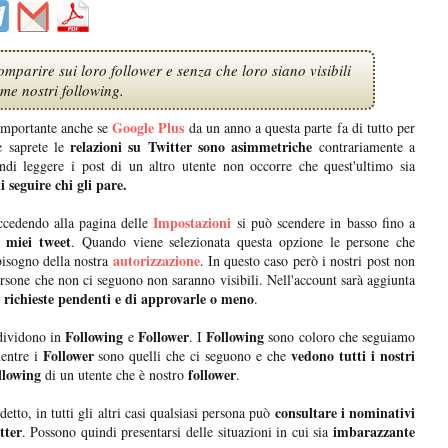
mparire sui loro follower e senza che loro siano visibili
me nostri following.
Google Plus
mportante anche se
da un anno a questa parte fa di tutto per
relazioni su Twitter sono asimmetriche
e saprete le
contrariamente a
di leggere i post di un altro utente non occorre che quest'ultimo sia
 seguire chi gli pare.
Impostazioni
ccedendo alla pagina delle
si può scendere in basso fino a
i miei tweet
. Quando viene selezionata questa opzione le persone che
autorizzazione
isogno della nostra
. In questo caso però i nostri post non
 persone che non ci seguono non saranno visibili. Nell'account sarà aggiunta
richieste pendenti e di approvarle o meno
e
.
Following
Follower
Following
dividono in
e
. I
sono coloro che seguiamo
Follower
vedono tutti i nostri
ntre i
sono quelli che ci seguono e che
llowing
follower
di un utente che è nostro
.
consultare i nominativi
detto, in tutti gli altri casi qualsiasi persona può
tter
imbarazzante
. Possono quindi presentarsi delle situazioni in cui sia