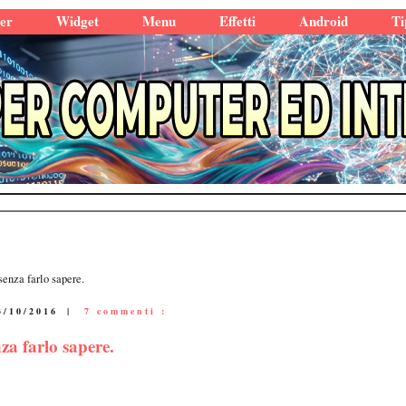
er
Widget
Menu
Effetti
Android
Ti
senza farlo sapere.
3/10/2016
|
7 commenti :
za farlo sapere.