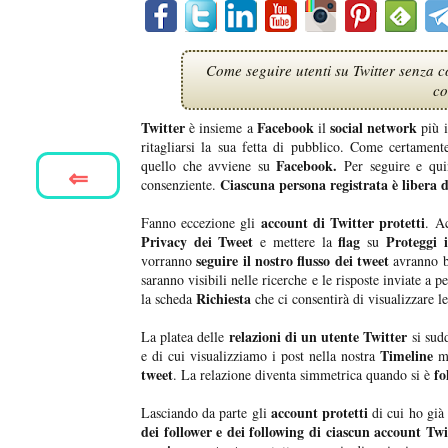
Come seguire utenti su Twitter senza co
co
Twitter
Facebook
social network
è insieme a
il
più i
ritagliarsi la sua fetta di pubblico. Come certament
Facebook.
quello che avviene su
Per seguire e quin
⇐
Ciascuna persona registrata è libera di
consenziente.
account di Twitter protetti
Fanno eccezione gli
. A
Privacy dei Tweet
flag
Proteggi 
e mettere la
su
seguire il nostro flusso dei tweet
vorranno
avranno b
saranno visibili nelle ricerche e le risposte inviate a
Richiesta
la scheda
che ci consentirà di visualizzare l
relazioni di un utente Twitter
La platea delle
si sud
Timeline
e di cui visualizziamo i post nella nostra
me
tweet
fo
. La relazione diventa simmetrica quando si è
account protetti
Lasciando da parte gli
di cui ho già 
dei follower e dei following di ciascun account Twi