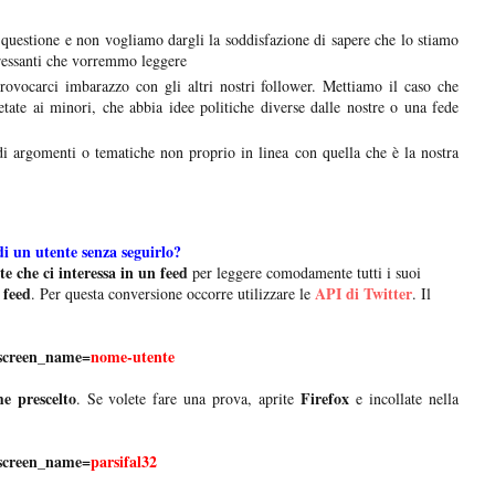
questione e non vogliamo dargli la soddisfazione di sapere che lo stiamo
eressanti che vorremmo leggere
provocarci imbarazzo con gli altri nostri follower. Mettiamo il caso che
tate ai minori, che abbia idee politiche diverse dalle nostre o una fede
i argomenti o tematiche non proprio in linea con quella che è la nostra
di un utente senza seguirlo?
te che ci interessa in un feed
per leggere comodamente tutti i suoi
 feed
API di Twitter
. Per questa conversione occorre utilizzare le
. Il
s?screen_name=
nome-utente
e prescelto
Firefox
. Se volete fare una prova, aprite
e incollate nella
s?screen_name=
parsifal32