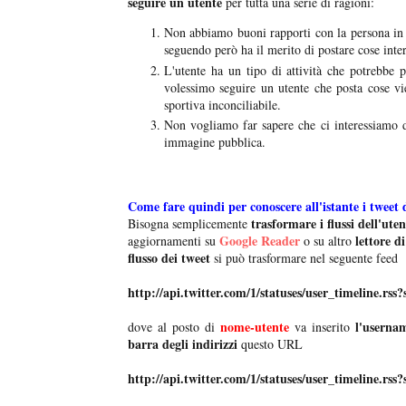
seguire un utente
per tutta una serie di ragioni:
Non abbiamo buoni rapporti con la persona in 
seguendo però ha il merito di postare cose int
L'utente ha un tipo di attività che potrebbe 
volessimo seguire un utente che posta cose vie
sportiva inconciliabile.
Non vogliamo far sapere che ci interessiamo d
immagine pubblica.
Come fare quindi per conoscere all'istante i tweet 
trasformare i flussi dell'uten
Bisogna semplicemente
Google Reader
lettore di
aggiornamenti su
o su altro
flusso dei tweet
si può trasformare nel seguente feed
http://api.twitter.com/1/statuses/user_timeline.rs
nome-utente
l'usernam
dove al posto di
va inserito
barra degli indirizzi
questo URL
http://api.twitter.com/1/statuses/user_timeline.rs