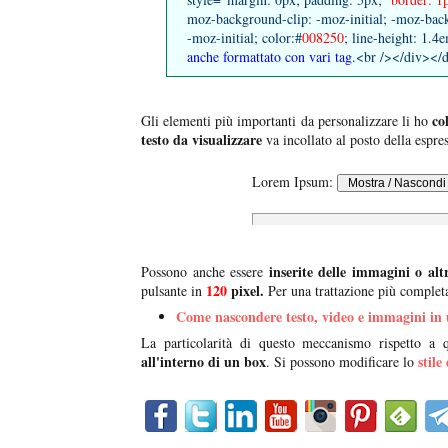
moz-background-clip: -moz-initial; -moz-back
-moz-initial; color:#
008250
; line-height: 1.
anche formattato con vari tag.
<br /></div></
co
Gli elementi più importanti da personalizzare li ho
testo da visualizzare
va incollato al posto della espre
Lorem Ipsum:
inserite delle immagini o altr
Possono anche essere
120
pixel.
pulsante in
Per una trattazione più completa
Come nascondere testo, video e immagini in 
La particolarità di questo meccanismo rispetto a q
all'interno di un box
stile
. Si possono modificare lo