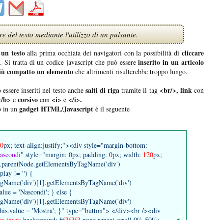
del testo mediante l'utilizzo di un pulsante.
un testo
cliccare
alla prima occhiata dei navigatori con la possibilità di
inserito in un articolo
. Si tratta di un codice javascript che può essere
iù compatto un elemento
che altrimenti risulterebbe troppo lungo.
salti di riga
<br/>, link
 essere inseriti nel testo anche
tramite il tag
con
</b>
corsivo
<i>
</i>.
e
con
e
gadget HTML/Javascript
o in un
è il seguente
0
px; text-align:justify;"><div style="margin-bottom:
ascondi
" style="margin: 0px; padding: 0px; width:
120
px;
de.parentNode.getElementsByTagName('div')
lay != '') {
agName('div')[1].getElementsByTagName('div')
.value = 'Nascondi'; } else {
agName('div')[1].getElementsByTagName('div')
; this.value = 'Mostra'; }" type="button"> </div><br /><div
x inset
; background: #
f3f3f3
none repeat scroll 0% 50%; -