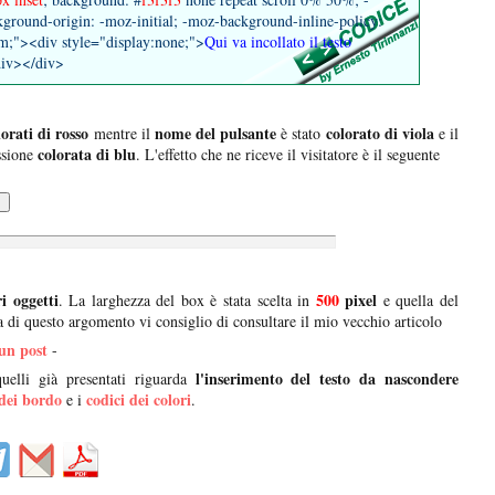
ground-origin: -moz-initial; -moz-background-inline-policy:
4em;"><div style="display:none;">
Qui va incollato il testo
div></div>
lorati di rosso
nome del pulsante
colorato di viola
mentre il
è stato
e il
colorata di blu
ssione
. L'effetto che ne riceve il visitatore è il seguente
i oggetti
500
pixel
. La larghezza del box è stata scelta in
e quella del
 di questo argomento vi consiglio di consultare il mio vecchio articolo
un post
-
l'inserimento del testo da nascondere
uelli già presentati riguarda
 dei bordo
codici dei colori
e i
.