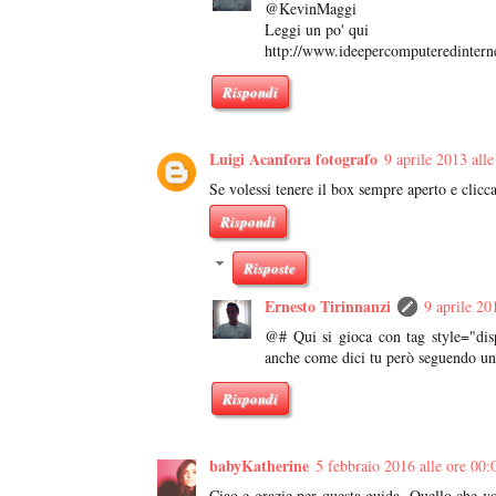
@KevinMaggi
Leggi un po' qui
http://www.ideepercomputeredinterne
Rispondi
Luigi Acanfora fotografo
9 aprile 2013 alle
Se volessi tenere il box sempre aperto e clic
Rispondi
Risposte
Ernesto Tirinnanzi
9 aprile 20
@# Qui si gioca con tag style="dis
anche come dici tu però seguendo un
Rispondi
babyKatherine
5 febbraio 2016 alle ore 00:
Ciao e grazie per questa guida. Quello che vor