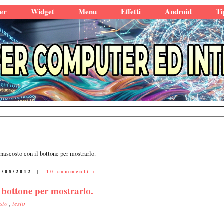
er
Widget
Menu
Effetti
Android
Ti
nascosto con il bottone per mostrarlo.
1/08/2012
|
10 commenti :
l bottone per mostrarlo.
sto
,
testo