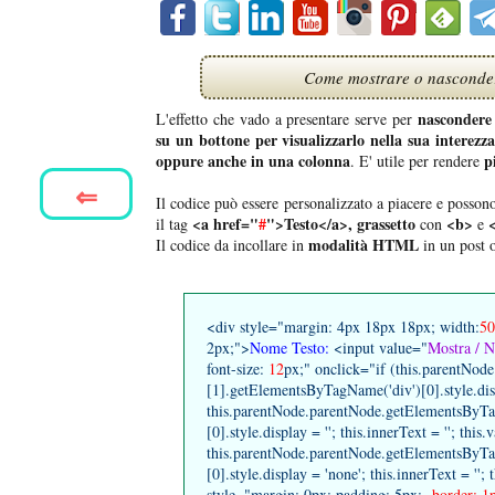
Come mostrare o nascondere 
nascondere 
L'effetto che vado a presentare serve per
su un bottone per visualizzarlo nella sua interezza
oppure anche in una colonna
p
. E' utile per rendere
⇐
Il codice può essere personalizzato a piacere e possono
<a href="
#
">Testo</a>,
grassetto
<b>
il tag
con
e
modalità HTML
Il codice da incollare in
in un post 
<div style="margin: 4px 18px 18px; width:
50
2px;">
Nome Testo:
<input value="
Mostra / N
font-size:
12
px;" onclick="if (this.parentNo
[1].getElementsByTagName('div')[0].style.disp
this.parentNode.parentNode.getElementsByT
[0].style.display = ''; this.innerText = ''; this
this.parentNode.parentNode.getElementsByT
[0].style.display = 'none'; this.innerText = ''
style="margin: 0px; padding: 5px;
border: 1p