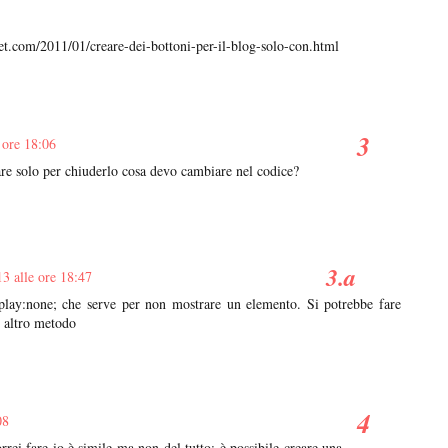
t.com/2011/01/creare-dei-bottoni-per-il-blog-solo-con.html
 ore 18:06
care solo per chiuderlo cosa devo cambiare nel codice?
13 alle ore 18:47
play:none; che serve per non mostrare un elemento. Si potrebbe fare
 altro metodo
08
rei fare io è simile ma non del tutto: è possibile creare una