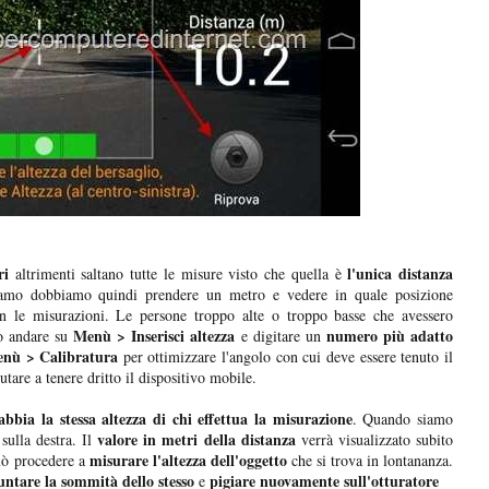
ri
l'unica distanza
altrimenti saltano tutte le misure visto che quella è
iamo dobbiamo quindi prendere un metro e vedere in quale posizione
n le misurazioni. Le persone troppo alte o troppo basse che avessero
Menù > Inserisci altezza
numero più adatto
ono andare su
e digitare un
nù > Calibratura
per ottimizzare l'angolo con cui deve essere tenuto il
utare a tenere dritto il dispositivo mobile.
bbia la stessa altezza di chi effettua la misurazione
. Quando siamo
valore in metri della distanza
sulla destra. Il
verrà visualizzato subito
misurare l'altezza dell'oggetto
uò procedere a
che si trova in lontananza.
untare la sommità dello stesso
pigiare nuovamente sull'otturatore
e