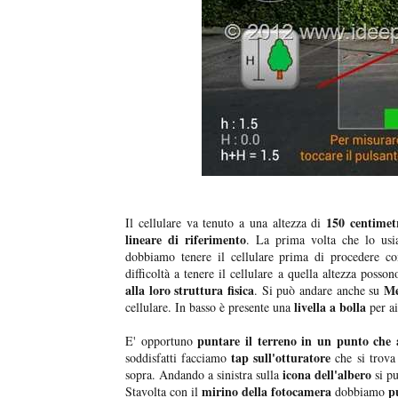
150 centimet
Il cellulare va tenuto a una altezza di
lineare di riferimento
. La prima volta che lo us
dobbiamo tenere il cellulare prima di procedere co
difficoltà a tenere il cellulare a quella altezza poss
alla loro struttura fisica
Me
. Si può andare anche su
livella a bolla
cellulare. In basso è presente una
per ai
puntare il terreno in un punto che a
E' opportuno
tap sull'otturatore
soddisfatti facciamo
che si trova 
icona dell'albero
sopra. Andando a sinistra sulla
si p
mirino della fotocamera
p
Stavolta con il
dobbiamo