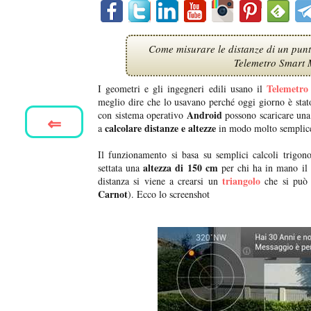
Come misurare le distanze di un punto
Telemetro Smart 
Telemetro
I geometri e gli ingegneri edili usano il
meglio dire che lo usavano perché oggi giorno è stato 
Android
con sistema operativo
possono scaricare una
⇐
calcolare distanze e altezze
a
in modo molto semplice 
Il funzionamento si basa su semplici calcoli trigon
altezza di 150 cm
settata una
per chi ha in mano il 
triangolo
distanza si viene a crearsi un
che si può 
Carnot
). Ecco lo screenshot