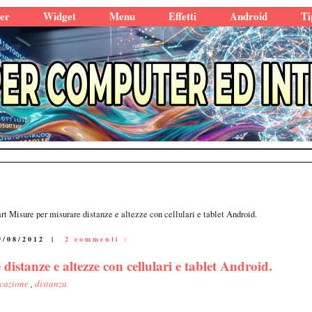
er
Widget
Menu
Effetti
Android
Ti
t Misure per misurare distanze e altezze con cellulari e tablet Android.
9/08/2012
|
2 commenti :
istanze e altezze con cellulari e tablet Android.
icazione
,
distanza