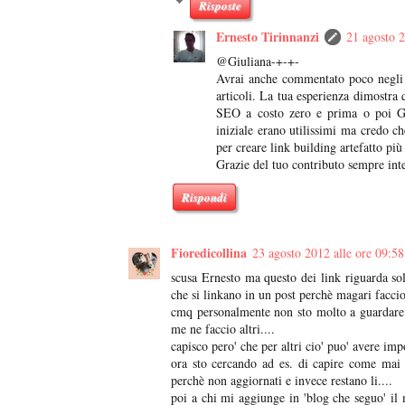
Risposte
Ernesto Tirinnanzi
21 agosto 2
@Giuliana-+-+-
Avrai anche commentato poco negli u
articoli. La tua esperienza dimostra
SEO a costo zero e prima o poi Go
iniziale erano utilissimi ma credo c
per creare link building artefatto più
Grazie del tuo contributo sempre int
Rispondi
Fioredicollina
23 agosto 2012 alle ore 09:58
scusa Ernesto ma questo dei link riguarda solo
che si linkano in un post perchè magari facci
cmq personalmente non sto molto a guardare qst
me ne faccio altri....
capisco pero' che per altri cio' puo' avere imp
ora sto cercando ad es. di capire come mai 
perchè non aggiornati e invece restano li....
poi a chi mi aggiunge in 'blog che seguo' i