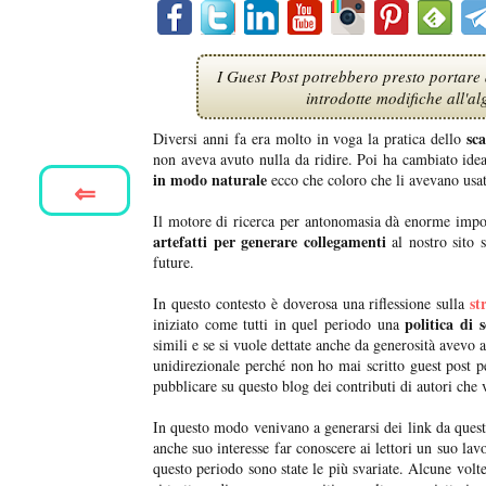
I Guest Post potrebbero presto portare 
introdotte modifiche all'al
sc
Diversi anni fa era molto in voga la pratica dello
non aveva avuto nulla da ridire. Poi ha cambiato ide
in modo naturale
ecco che coloro che li avevano usati
⇐
Il motore di ricerca per antonomasia dà enorme import
artefatti per generare collegamenti
al nostro sito 
future.
st
In questo contesto è doverosa una riflessione sulla
politica di 
iniziato come tutti in quel periodo una
simili e se si vuole dettate anche da generosità avevo 
unidirezionale perché non ho mai scritto guest post pe
pubblicare su questo blog dei contributi di autori che 
In questo modo venivano a generarsi dei link da questo
anche suo interesse far conoscere ai lettori un suo la
questo periodo sono state le più svariate. Alcune volte