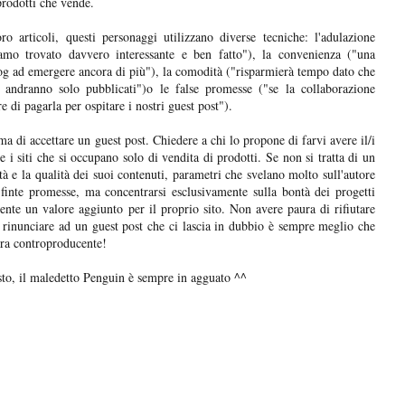
prodotti che vende.
o articoli, questi personaggi utilizzano diverse tecniche: l'adulazione
amo trovato davvero interessante e ben fatto"), la convenienza ("una
blog ad emergere ancora di più"), la comodità ("risparmierà tempo dato che
 andranno solo pubblicati")o le false promesse ("se la collaborazione
di pagarla per ospitare i nostri guest post").
ima di accettare un guest post. Chiedere a chi lo propone di farvi avere il/i
re i siti che si occupano solo di vendita di prodotti. Se non si tratta di un
à e la qualità dei suoi contenuti, parametri che svelano molto sull'autore
e finte promesse, ma concentrarsi esclusivamente sulla bontà dei progetti
amente un valore aggiunto per il proprio sito. Non avere paura di rifiutare
, rinunciare ad un guest post che ci lascia in dubbio è sempre meglio che
ura controproducente!
sto, il maledetto Penguin è sempre in agguato ^^