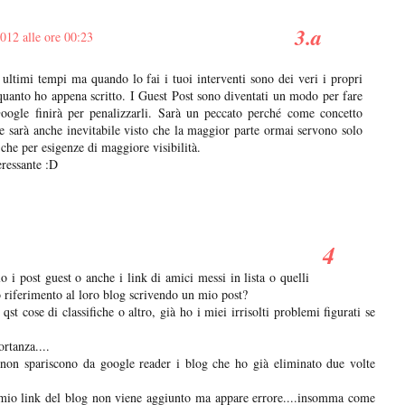
012 alle ore 00:23
ltimi tempi ma quando lo fai i tuoi interventi sono dei veri i propri
 quanto ho appena scritto. I Guest Post sono diventati un modo per fare
ogle finirà per penalizzarli. Sarà un peccato perché come concetto
he sarà anche inevitabile visto che la maggior parte ormai servono solo
 che per esigenze di maggiore visibilità.
eressante :D
 i post guest o anche i link di amici messi in lista o quelli
o riferimento al loro blog scrivendo un mio post?
 cose di classifiche o altro, già ho i miei irrisolti problemi figurati se
ortanza....
non spariscono da google reader i blog che ho già eliminato due volte
l mio link del blog non viene aggiunto ma appare errore....insomma come