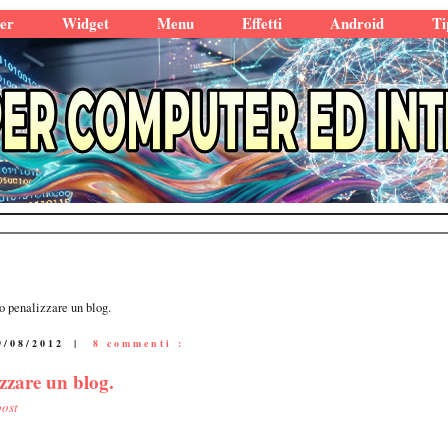
er
Widget
Menu
Effetti
Android
Ti
o penalizzare un blog.
9/08/2012
|
8 commenti :
zzare un blog.
post