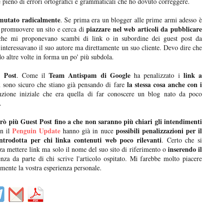
e pieno di errori ortografici e grammaticali che ho dovuto correggere.
 mutato radicalmente
. Se prima era un blogger alle prime armi adesso è
piazzare nel web articoli da pubblicare
 promuovere un sito e cerca di
 che mi proponevano scambi di link o in subordine dei guest post da
e interessavano il suo autore ma direttamente un suo cliente. Devo dire che
o altre volte in forma un po' più subdola.
t Post
Team Antispam di Google
link a
. Come il
ha penalizzato i
k
la stessa cosa anche con i
sono sicuro che stiano già pensando di fare
nzione iniziale che era quella di far conoscere un blog nato da poco
.
rò più Guest Post fino a che non saranno più chiari gli intendimenti
Penguin Update
possibili penalizzazioni per il
on il
hanno già in nuce
introdotta per chi linka contenuti web poco rilevanti
. Certo che si
inserendo il
enza mettere link ma solo il nome del suo sito di riferimento o
a da parte di chi scrive l'articolo ospitato. Mi farebbe molto piacere
lmente la vostra esperienza personale.