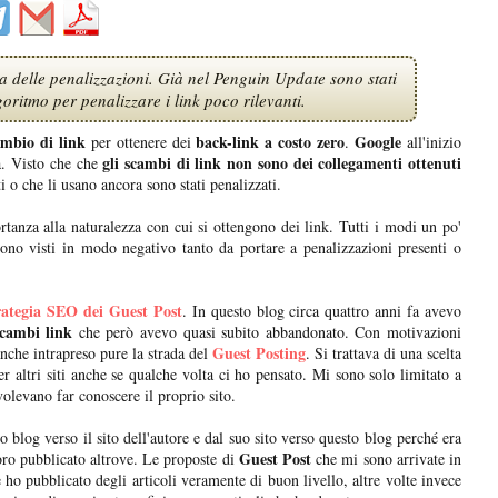
a delle penalizzazioni. Già nel Penguin Update sono stati
goritmo per penalizzare i link poco rilevanti.
ambio di link
back-link a costo zero
Google
per ottenere dei
.
all'inizio
gli scambi di link non sono dei collegamenti ottenuti
a. Visto che che
 o che li usano ancora sono stati penalizzati.
anza alla naturalezza con cui si ottengono dei link. Tutti i modi un po'
sono visti in modo negativo tanto da portare a penalizzazioni presenti o
rategia SEO dei Guest Post
. In questo blog circa quattro anni fa avevo
scambi link
che però avevo quasi subito abbandonato. Con motivazioni
Guest Posting
anche intrapreso pure la strada del
. Si trattava di una scelta
r altri siti anche se qualche volta ci ho pensato. Mi sono solo limitato a
volevano far conoscere il proprio sito.
 blog verso il sito dell'autore e dal suo sito verso questo blog perché era
Guest Post
voro pubblicato altrove. Le proposte di
che mi sono arrivate in
 ho pubblicato degli articoli veramente di buon livello, altre volte invece