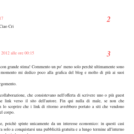
17
 Ciao Cri
 2012 alle ore 00:15
re con grande stima! Commento un po' meno solo perchè ultimamente sono
l momento mi dedico poco alla grafica del blog e molto di più ai suoi
argomento.
collaborazione, che consistevano nell'offerta di scrivere uno o più guest
 link verso il sito dell'autore. Fin qui nulla di male, se non che
 lo scoprire che i link di ritorno avrebbero portato a siti che vendono
el corpo.
e, poichè spinte unicamente da un interesse economico: in questi casi
ra solo a conquistarsi una pubblicità gratuita e a lungo termine all'interno