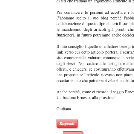
di siti che trattano un argomento attinente ai 
Per convincere le persone ad accettare i lor
("abbiamo scelto il suo blog perchè l'abbi
collaborazione di questo tipo aiuterà il suo 
le manderemo degli articoli già pronti che
funzionerà, in futuro potremmo anche decidere 
Il mio consiglio è quello di riflettere bene pr
link verso cui detto articolo porterà, e scarta
sito commerciale, valutare comunque la seriet
degli stessi. Non cedere alle lusinghe e all
offerti, e chiedersi se costituiranno effettiv
una proposta se l'articolo ricevuto non piace
accettarne uno che potrebbe rivelarsi addiritt
Anche perchè, come ci ricorda il saggio Erne
Un bacione Ernesto, alla prossima!
Giuliana
Rispondi