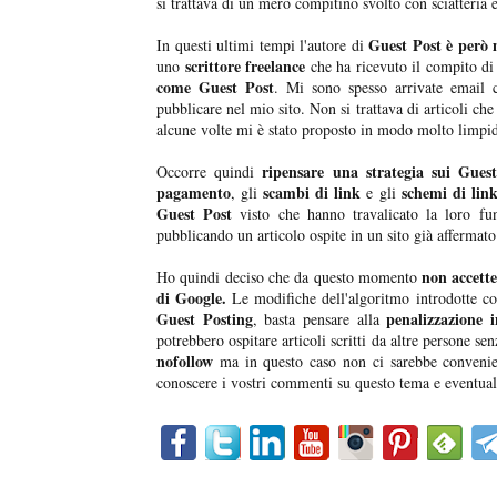
si trattava di un mero compitino svolto con sciatteria 
Guest Post è però
In questi ultimi tempi l'autore di
scrittore freelance
uno
che ha ricevuto il compito di
come Guest Post
. Mi sono spesso arrivate email
pubblicare nel mio sito. Non si trattava di articoli ch
alcune volte mi è stato proposto in modo molto limpid
ripensare una strategia sui Gues
Occorre quindi
pagamento
scambi di link
schemi di lin
, gli
e gli
Guest Post
visto che hanno travalicato la loro fu
pubblicando un articolo ospite in un sito già affermato
non accette
Ho quindi deciso che da questo momento
di Google.
Le modifiche dell'algoritmo introdotte c
Guest Posting
penalizzazione 
, basta pensare alla
potrebbero ospitare articoli scritti da altre persone s
nofollow
ma in questo caso non ci sarebbe convenienz
conoscere i vostri commenti su questo tema e eventua