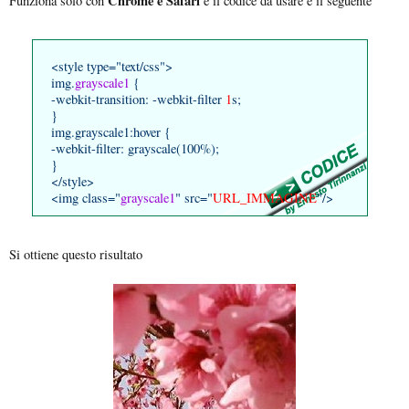
Chrome e Safari
Funziona solo con
e il codice da usare è il seguente
<style type="text/css">
img.
grayscale1
{
-webkit-transition: -webkit-filter
1
s;
}
img.grayscale1:hover {
-webkit-filter: grayscale(100%);
}
</style>
<img class="
grayscale1
" src="
URL_IMMAGINE
"/>
Si ottiene questo risultato