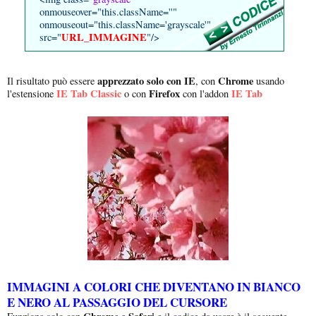
onmouseover="this.className=''"
onmouseout="this.className='grayscale'"
URL_IMMAGINE
src="
"/>
apprezzato solo con IE
Chrome
Il risultato può essere
, con
usando
IE Tab Classic
Firefox
IE Tab
l'estensione
o con
con l'addon
IMMAGINI A COLORI CHE DIVENTANO IN BIANCO
E NERO AL PASSAGGIO DEL CURSORE