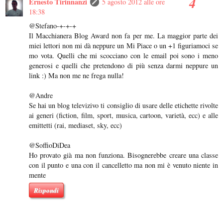
Ernesto Tirinnanzi
5 agosto 2012 alle ore
18:38
@Stefano-+-+-+
Il Macchianera Blog Award non fa per me. La maggior parte dei
miei lettori non mi dà neppure un Mi Piace o un +1 figuriamoci se
mo vota. Quelli che mi scocciano con le email poi sono i meno
generosi e quelli che pretendono di più senza darmi neppure un
link :) Ma non me ne frega nulla!
@Andre
Se hai un blog televizivo ti consiglio di usare delle etichette rivolte
ai generi (fiction, film, sport, musica, cartoon, varietà, ecc) e alle
emittetti (rai, mediaset, sky, ecc)
@SoffioDiDea
Ho provato già ma non funziona. Bisognerebbe creare una classe
con il punto e una con il cancelletto ma non mi è venuto niente in
mente
Rispondi