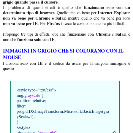
grigio
quando passa il cursore
.
funzionano solo con un
Il problema di questi effetti è quello che
determinato tipo di browser.
Internet Explorer
Quello che va bene per
non va bene per Chrome e Safari
mentre quello che va bene per loro
non va bene per IE
Firefox
. Per
invece le cose sono ancora più difficili.
Chrome
Safari
Propongo tre tipi di effetti, due che funzionano con
e
e
funziona solo con IE
uno che
.
IMMAGINI IN GRIGIO CHE SI COLORANO CON IL
MOUSE
solo con IE
Funziona
e il codice da usare per la singola immagine è
questo
<style type="text/css">
img.
grayscale
{
position: relative;
filter:
progid:DXImageTransform.Microsoft.BasicImage(gra
yScale=1);
}
</style>
<img class="
grayscale
"