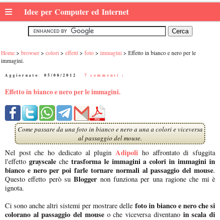
≡
Idee per Computer ed Internet
Home
browser
colori
effetti
foto
immagini
Effetto in bianco e nero per le
immagini.
Aggiornato:
05/08/2012
|
7 commenti :
Effetto in bianco e nero per le immagini.
Come passare da una foto in bianco e nero a una a colori e viceversa
al passaggio del mouse.
Adipoli
Nel post che ho dedicato al plugin
ho affrontato di sfuggita
grayscale
trasforma le immagini a colori in immagini in
l'effetto
che
bianco e nero per poi farle tornare normali al passaggio del mouse
.
Blogger
Questo effetto però su
non funziona per una ragione che mi è
ignota.
foto in bianco e nero che si
Ci sono anche altri sistemi per mostrare delle
colorano al passaggio del mouse
in scala di
o che viceversa diventano