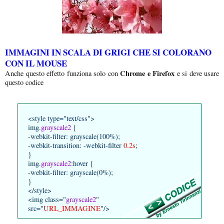
IMMAGINI IN SCALA DI GRIGI CHE SI COLORANO
CON IL MOUSE
Chrome e Firefox
Anche questo effetto funziona solo con
e si deve usare
questo codice
<style type="text/css">
img.
grayscale2
{
-webkit-filter: grayscale(100%);
-webkit-transition: -webkit-filter
0.2s
;
}
img.
grayscale2
:hover {
-webkit-filter: grayscale(0%);
}
</style>
<img class="
grayscale2
"
src="
URL_IMMAGINE
"/>