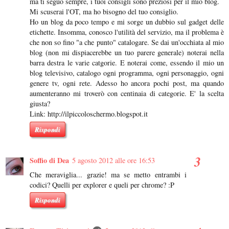
ma ti seguo sempre, i tuoi consigli sono preziosi per il mio blog.
Mi scuserai l'OT, ma ho bisogno del tuo consiglio.
Ho un blog da poco tempo e mi sorge un dubbio sul gadget delle
etichette. Insomma, conosco l'utilità del servizio, ma il problema è
che non so fino "a che punto" catalogare. Se dai un'occhiata al mio
blog (non mi dispiacerebbe un tuo parere generale) noterai nella
barra destra le varie catgorie. E noterai come, essendo il mio un
blog televisivo, catalogo ogni programma, ogni personaggio, ogni
genere tv, ogni rete. Adesso ho ancora pochi post, ma quando
aumenteranno mi troverò con centinaia di categorie. E' la scelta
giusta?
Link: http://ilpiccoloschermo.blogspot.it
Rispondi
Soffio di Dea
5 agosto 2012 alle ore 16:53
Che meraviglia... grazie! ma se metto entrambi i
codici? Quelli per explorer e queli per chrome? :P
Rispondi