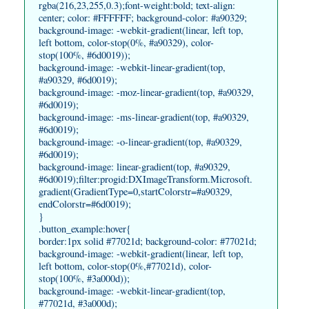
rgba(216,23,255,0.3);font-weight:bold; text-align:
center; color: #FFFFFF; background-color: #a90329;
background-image: -webkit-gradient(linear, left top,
left bottom, color-stop(0%, #a90329), color-
stop(100%, #6d0019));
background-image: -webkit-linear-gradient(top,
#a90329, #6d0019);
background-image: -moz-linear-gradient(top, #a90329,
#6d0019);
background-image: -ms-linear-gradient(top, #a90329,
#6d0019);
background-image: -o-linear-gradient(top, #a90329,
#6d0019);
background-image: linear-gradient(top, #a90329,
#6d0019);filter:progid:DXImageTransform.Microsoft.
gradient(GradientType=0,startColorstr=#a90329,
endColorstr=#6d0019);
}
.button_example:hover{
border:1px solid #77021d; background-color: #77021d;
background-image: -webkit-gradient(linear, left top,
left bottom, color-stop(0%,#77021d), color-
stop(100%, #3a000d));
background-image: -webkit-linear-gradient(top,
#77021d, #3a000d);