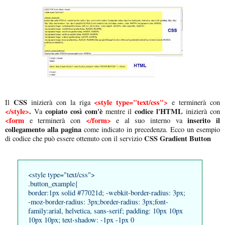
CSS
<style type="text/css">
Il
inizierà con la riga
e terminerà con
</style>
.
copiato così com'è
codice l'HTML
Va
mentre il
inizierà con
<form
</form>
inserito il
e terminerà con
e al suo interno va
collegamento alla pagina
come indicato in precedenza. Ecco un esempio
CSS Gradient Button
di codice che può essere ottenuto con il servizio
<style type="text/css">
.button_example{
border:1px solid #77021d; -webkit-border-radius: 3px;
-moz-border-radius: 3px;border-radius: 3px;font-
family:arial, helvetica, sans-serif; padding: 10px 10px
10px 10px; text-shadow: -1px -1px 0