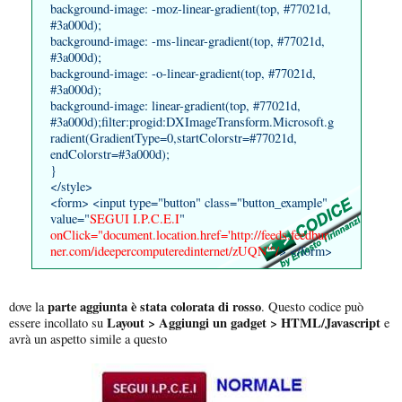
background-image: -moz-linear-gradient(top, #77021d,
#3a000d);
background-image: -ms-linear-gradient(top, #77021d,
#3a000d);
background-image: -o-linear-gradient(top, #77021d,
#3a000d);
background-image: linear-gradient(top, #77021d,
#3a000d);filter:progid:DXImageTransform.Microsoft.g
radient(GradientType=0,startColorstr=#77021d,
endColorstr=#3a000d);
}
</style>
<form> <input type="button" class="button_example"
value="
SEGUI I.P.C.E.I
"
onClick="document.location.href='
http://feeds.feedbur
ner.com/ideepercomputeredinternet/zUQN'"/
> </form>
parte aggiunta è stata colorata di rosso
dove la
. Questo codice può
Layout > Aggiungi un gadget > HTML/Javascript
essere incollato su
e
avrà un aspetto simile a questo