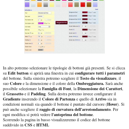
In alto potremo selezionare le tipologie di bottoni già presenti. Se si clicca
Edit button
configurare tutti i parametri
su
si aprirà una finestra in cui
Testo da visualizzare
del bottone. Sulla sinistra potremo scegliere il
, il
Colore
Ombreggiatura.
suo
e la dimensione e il colore della
Sarà anche
Famiglia di Font
Dimensione dei Caratteri
possibile selezionare la
, la
,
Grassetto
Padding
il
e il
. Sulla destra potremo invece configurare il
Gradiente
Colore di Partenza
Arrivo
inserendo il
e quello di
sia in
Hover
condizioni normali sia quando il bottone è puntato dal cursore (
). Si
raggio di curvatura dell'arrotondamento
può anche scegliere il
. Per
l'anteprima del bottone
ogni modifica si potrà vedere
.
Scorrendo la pagina in basso visualizzeremo il codice del bottone
CSS
HTML
suddivido in
e