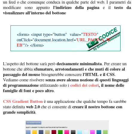
un feed o che comunque conduca in qualche parte del web. I parametri da
l'indirizzo della pagina
testo da
modificare sono appunto
e il
visualizzare all'interno del bottone
<form> <input type="button" value="
TESTO
"
onClick="document.location.href='
URL_PAGINA_W
EB
'"/> </form>
decisamente minimalista
L'aspetto del bottone sarà però
. Per creare un
sfumature, arrotondamenti e che muti di colore al
bottone che abbia
passaggio del mouse
l'HTML e il CSS
bisognerebbe conoscere
.
senza avere alcuna nozione di questi linguaggi
Vediamo come risolvere
di programmazione
codici dei colori
, il nome delle
utilizzando solo i
famiglie di font e poco altro
.
CSS Gradient Button
è una applicazione che qualche tempo fa sarebbe
web 2.0
creare il nostro bottone con
stato definita
che ci consente di
grande semplicità
.