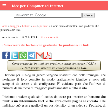
≡
Idee per Computer ed Internet
Home
blogger
bottoni
css
pulsanti
Come creare dei bottoni con gradiente che
puntano a un link.
Aggiornato:
12/08/2012
|
2 commenti :
Come creare dei bottoni con gradiente che puntano a un link.
Come creare dei bottoni con gradiente senza conoscere il CSS e
l'HTML per poi inserire un collegamento a un URL.
I bottoni per il blog in genere vengono sostituiti con delle immagini che
svolgono il loro compito in modo praticamente identico e sono più
semplici da creare e da configurare. E' evidente però che l'utilizzo di
pulsanti dà un tocco di maggiore professionalità a tutto il sito.
bottone che
Iniziamo a vedere quale sia il codice da usare per inserire un
punti a un determinato URL e che apra quella pagina se cliccato
. Tale
Youtube
indirizzo può essere quello di un post del sito, di un video su
, di