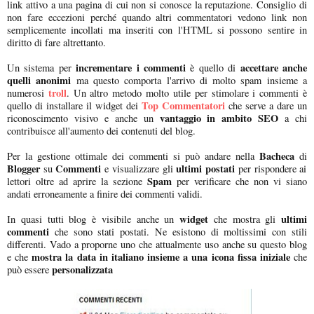
link attivo a una pagina di cui non si conosce la reputazione. Consiglio di
non fare eccezioni perché quando altri commentatori vedono link non
semplicemente incollati ma inseriti con l'HTML si possono sentire in
diritto di fare altrettanto.
incrementare i commenti
accettare anche
Un sistema per
è quello di
quelli anonimi
ma questo comporta l'arrivo di molto spam insieme a
troll
numerosi
. Un altro metodo molto utile per stimolare i commenti è
Top Commentatori
quello di installare il widget dei
che serve a dare un
vantaggio in ambito SEO
riconoscimento visivo e anche un
a chi
contribuisce all'aumento dei contenuti del blog.
Bacheca
Per la gestione ottimale dei commenti si può andare nella
di
Blogger
Commenti
ultimi postati
su
e visualizzare gli
per rispondere ai
Spam
lettori oltre ad aprire la sezione
per verificare che non vi siano
andati erroneamente a finire dei commenti validi.
widget
ultimi
In quasi tutti blog è visibile anche un
che mostra gli
commenti
che sono stati postati. Ne esistono di moltissimi con stili
differenti. Vado a proporne uno che attualmente uso anche su questo blog
mostra la data in italiano insieme a una icona fissa iniziale
e che
che
personalizzata
può essere