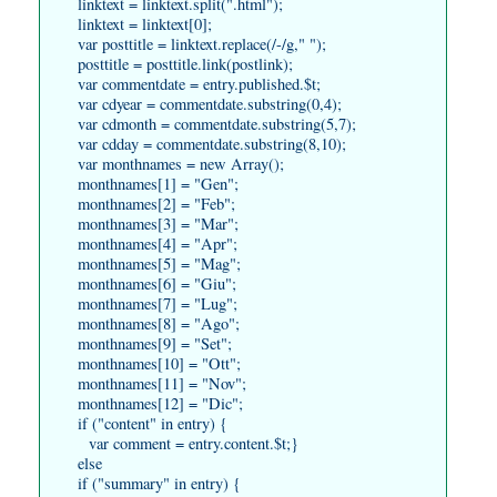
linktext = linktext.split(".html");
linktext = linktext[0];
var posttitle = linktext.replace(/-/g," ");
posttitle = posttitle.link(postlink);
var commentdate = entry.published.$t;
var cdyear = commentdate.substring(0,4);
var cdmonth = commentdate.substring(5,7);
var cdday = commentdate.substring(8,10);
var monthnames = new Array();
monthnames[1] = "Gen";
monthnames[2] = "Feb";
monthnames[3] = "Mar";
monthnames[4] = "Apr";
monthnames[5] = "Mag";
monthnames[6] = "Giu";
monthnames[7] = "Lug";
monthnames[8] = "Ago";
monthnames[9] = "Set";
monthnames[10] = "Ott";
monthnames[11] = "Nov";
monthnames[12] = "Dic";
if ("content" in entry) {
var comment = entry.content.$t;}
else
if ("summary" in entry) {