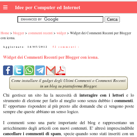
≡
Idee per Computer ed Internet
Home
blogger
commenti recenti
widget
Widget dei Commenti Recenti per Blogger
con icona.
Aggiornato:
14/05/2012
|
52 commenti :
Widget dei Commenti Recenti per Blogger con icona.
Come installare il gadget degli Ultimi Commenti o Commenti Recenti
in un blog su piattaforma Blogger.
interagire con i lettori
Chi gestisce un sito ha la necessità di
e lo
commenti
strumento di elezione per farlo al meglio sono senza dubbio i
.
E' opportuno rispondere al più presto alle domande che ci vengono poste
sempre che queste abbiano un senso logico.
I commenti sono una parte importante del blog e rappresentano un
arricchimento degli articoli con nuovi contenuti. E' altresì imprescindibile
cancellare i commenti di spam
, specie quando sono stati inseriti con un