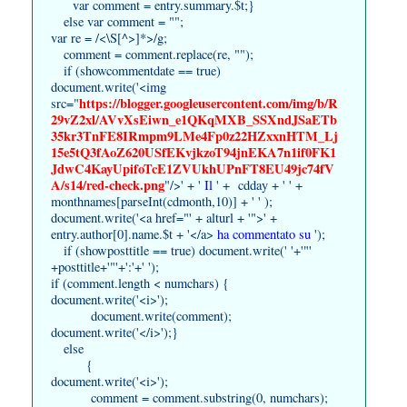
var comment = entry.summary.$t;}
else var comment = "";
var re = /<\S[^>]*>/g;
comment = comment.replace(re, "");
if (showcommentdate == true)
document.write('<img
https://blogger.googleusercontent.com/img/b/R
src="
29vZ2xl/AVvXsEiwn_e1QKqMXB_SSXndJSaETb
35kr3TnFE8IRmpm9LMe4Fp0z22HZxxnHTM_Lj
15e5tQ3fAoZ620USfEKvjkzoT94jnEKA7n1if0FK1
JdwC4KayUpifoTcE1ZVUkhUPnFT8EU49jc74fV
A/s14/red-check.png
"/>' + '
Il
' + cdday + ' ' +
monthnames[parseInt(cdmonth,10)] + ' ' );
document.write('<a href="' + alturl + '">' +
entry.author[0].name.$t + '</a>
ha commentato su
');
if (showposttitle == true) document.write(' '+'"'
+posttitle+'"'+':'+' ');
if (comment.length < numchars) {
document.write('<i>');
document.write(comment);
document.write('</i>');}
else
{
document.write('<i>');
comment = comment.substring(0, numchars);