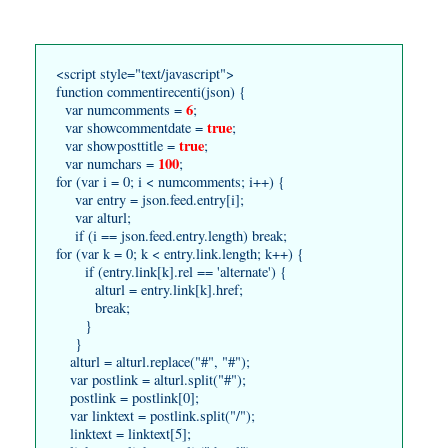
<script style="text/javascript">
function commentirecenti(json) {
6
var numcomments =
;
true
var showcommentdate =
;
true
var showposttitle =
;
100
var numchars =
;
for (var i = 0; i < numcomments; i++) {
var entry = json.feed.entry[i];
var alturl;
if (i == json.feed.entry.length) break;
for (var k = 0; k < entry.link.length; k++) {
if (entry.link[k].rel == 'alternate') {
alturl = entry.link[k].href;
break;
}
}
alturl = alturl.replace("#", "#");
var postlink = alturl.split("#");
postlink = postlink[0];
var linktext = postlink.split("/");
linktext = linktext[5];