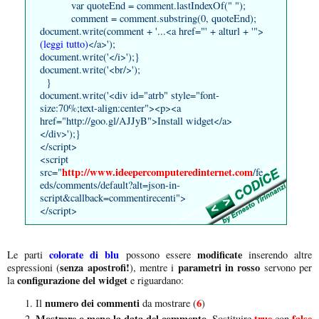
var quoteEnd = comment.lastIndexOf(" ");
comment = comment.substring(0, quoteEnd);
document.write(comment + '...<a href="' + alturl + '">
(leggi tutto)
</a>');
document.write('</i>');}
document.write('<br/>');
}
document.write('<div id="atrb" style="font-
size:70%;text-align:center"><p><a
href="http://goo.gl/AJJyB">Install widget</a>
</div>');}
</script>
<script
http://www.ideepercomputeredinternet.com
src="
/fe
eds/comments/default?alt=json-in-
script&callback=commentirecenti">
</script>
colorate di blu
modificate
Le parti
possono essere
inserendo altre
senza apostrofi!
parametri in rosso
espressioni (
), mentre i
servono per
configurazione del widget
la
e riguardano:
numero dei commenti
6
Il
da mostrare (
)
Mostrare o meno la data del commento
true
false
. Sostituire
con