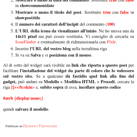
showcommentdate
in
Mostrare o meno il titolo del post
true
false
. Sostituire
con
in
showposttitle
numero dei caratteri dell'incipit
100
Il
del commento (
)
L'URL della icona da visualizzare all'inizio
. Ne ho messa una da
14x11 pixel
ma può essere sostituita. Vi consiglio di cercarla su
IconFinder
Pixlr
e eventualmente di ridimensionarla con
.
l'URL del vostro blog
Inserire
nella terzultima riga
Salva
posiziona con il mouse
Si va su
e si
.
link che riporta a questo post
Al di sotto del widget sarà visibile un
per
l'installazione del widget da parte di coloro che lo vedessero
facilitare
sul vostro sito.
dà fastidio quel link alla fine del
Se a qualcuno
gadget,
Modello > Modifica HTML > Procedi
può andare su
, cercare la
]]></b:skin>
subito sopra
incollare questo codice
riga
e,
di essa,
#atrb {display:none;}
salvare il modello
quindi
.
Ernesto Tirinnanzi
Pubblicato da