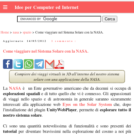
≡
Idee per Computer ed Internet
Home
nasa
spazio
Come viaggiare nel Sistema Solare con la NASA.
Aggiornato:
14/05/2012
|
1 commento :
Come viaggiare nel Sistema Solare con la NASA.
Compiere dei viaggi virtuali in 3D all'interno del nostro sistema
solare con una applicazione della NASA.
NASA
La
è un Ente governativo americano che da decenni si occupa di
esplorazioni spaziali
e di tutto quello che vi è connesso. Gli appassionati
di viaggi nello spazio e di astronomia in generale saranno sicuramente
Eyes on the Solar System
interessati alla applicazione web
che, dopo
UnityWebPlayer
esplorare tutto il
l'installazione del plugin
, permette di
nostro sistema solare
.
Ci sono una quantità notevolissima di funzionalità e sono presenti dei
tutorial
per diventare bravissimi nella esplorazione del cosmo a noi più