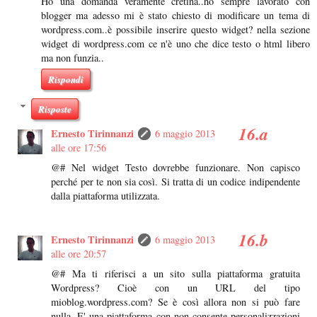
Ho una domanda veramente cretina..ho sempre lavorato con
blogger ma adesso mi è stato chiesto di modificare un tema di
wordpress.com..è possibile inserire questo widget? nella sezione
widget di wordpress.com ce n'è uno che dice testo o html libero
ma non funzia..
Rispondi
Risposte
Ernesto Tirinnanzi
6 maggio 2013
alle ore 17:56
@# Nel widget Testo dovrebbe funzionare. Non capisco
perché per te non sia così. Si tratta di un codice indipendente
dalla piattaforma utilizzata.
Ernesto Tirinnanzi
6 maggio 2013
alle ore 20:57
@# Ma ti riferisci a un sito sulla piattaforma gratuita
Wordpress? Cioè con un URL del tipo
mioblog.wordpress.com? Se è così allora non si può fare
nulla. E' una piattaforma con non consente personalizzazioni