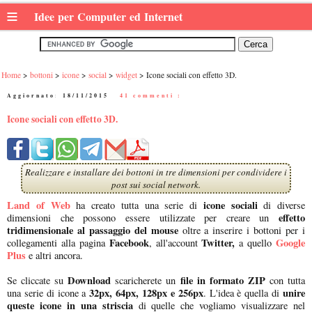
≡
Idee per Computer ed Internet
Home
bottoni
icone
social
widget
Icone sociali con effetto 3D.
Aggiornato:
18/11/2015
|
41 commenti :
Icone sociali con effetto 3D.
Realizzare e installare dei bottoni in tre dimensioni per condividere i
post sui social network.
Land of Web
icone sociali
ha creato tutta una serie di
di diverse
effetto
dimensioni che possono essere utilizzate per creare un
tridimensionale al passaggio del mouse
oltre a inserire i bottoni per i
Facebook
Twitter,
Google
collegamenti alla pagina
, all'account
a quello
Plus
e altri ancora.
Download
file in formato ZIP
Se cliccate su
scaricherete un
con tutta
32px, 64px, 128px e 256px
unire
una serie di icone a
. L'idea è quella di
queste icone in una striscia
di quelle che vogliamo visualizzare nel