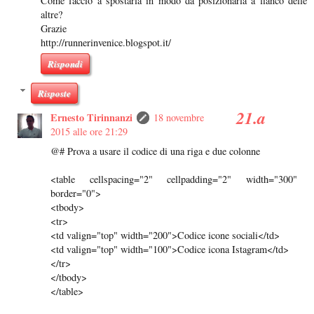
Come faccio a spostarla in modo da posizionarla a fianco delle
altre?
Grazie
http://runnerinvenice.blogspot.it/
Rispondi
Risposte
Ernesto Tirinnanzi
18 novembre
2015 alle ore 21:29
@# Prova a usare il codice di una riga e due colonne
<table cellspacing="2" cellpadding="2" width="300"
border="0">
<tbody>
<tr>
<td valign="top" width="200">Codice icone sociali</td>
<td valign="top" width="100">Codice icona Istagram</td>
</tr>
</tbody>
</table>