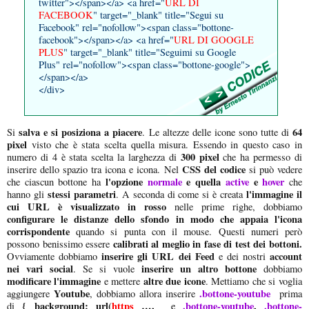
twitter"></span></a> <a href="
URL DI
FACEBOOK
" target="_blank" title="Segui su
Facebook" rel="nofollow"><span class="bottone-
facebook"></span></a> <a href="
URL DI GOOGLE
PLUS
" target="_blank" title="Seguimi su Google
Plus" rel="nofollow"><span class="bottone-google">
</span></a>
</div>
salva e si posiziona a piacere
64
Si
. Le altezze delle icone sono tutte di
pixel
visto che è stata scelta quella misura. Essendo in questo caso in
300 pixel
numero di 4 è stata scelta la larghezza di
che ha permesso di
CSS del codice
inserire dello spazio tra icona e icona. Nel
si può vedere
l'opzione
normale
e quella
active
e
hover
che ciascun bottone ha
che
stessi parametri
l'immagine il
hanno gli
. A seconda di come si è creata
cui URL è visualizzato in rosso
nelle prime righe, dobbiamo
configurare le distanze dello sfondo in modo che appaia l'icona
corrispondente
quando si punta con il mouse. Questi numeri però
calibrati al meglio in fase di test dei bottoni.
possono benissimo essere
inserire gli URL dei Feed
account
Ovviamente dobbiamo
e dei nostri
nei vari social
inserire un altro bottone
. Se si vuole
dobbiamo
modificare l'immagine
altre due icone
e mettere
. Mettiamo che si voglia
Youtube
.bottone-youtube
aggiungere
, dobbiamo allora inserire
prima
{ background: url(
https
….
.bottone-youtube
,
.bottone-
di
e