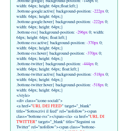
.bottone-google{ background-position: -148px 0;
width: 64px; height: 64px;float:left;}
.bottone-google:active{ background-position:
-222px
0;
width: 64px; height: 64px;}
.bottone-google:hover{ background-position:
-222px
0;
width: 64px; height: 64px;}
.bottone-rss{ background-position:
-296px
0; width:
64px; height: 64px; float:left;}
.bottone-rss:active{ background-position:
-370px
0;
width: 64px; height: 64px;}
.bottone-rss:hover{ background-position:
-370px
0;
width: 64px; height: 64px;}
.bottone-twitter{ background-position:
-444px
0;
width: 64px; height: 64px; float:left;}
.bottone-twitter:active{ background-position:
-518px
0;
width: 64px; height: 64px;}
.bottone-twitter:hover{ background-position:
-518px
0;
width: 64px; height: 64px;}
</style>
<div class="icone-sociali">
<a href="
URL DEI FEED
" target="_blank"
title="Sottoscrivi il feed" rel="nofollow"><span
class="bottone-rss"></span></a> <a href="
URL DI
TWITTER
" target="_blank" title="Seguimi su
Twitter" rel="nofollow"><span class="bottone-