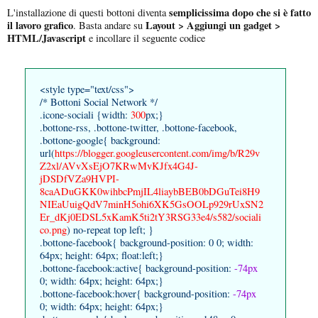
semplicissima dopo che si è fatto
L'installazione di questi bottoni diventa
il lavoro grafico
Layout > Aggiungi un gadget >
. Basta andare su
HTML/Javascript
e incollare il seguente codice
<style type="text/css">
/* Bottoni Social Network */
.icone-sociali {width:
300
px;}
.bottone-rss, .bottone-twitter, .bottone-facebook,
.bottone-google{ background:
url(
https://blogger.googleusercontent.com/img/b/R29v
Z2xl/AVvXsEjO7KRwMvKJfx4G4J-
jDSDfVZa9HVPI-
8caADuGKK0wihbcPmjIL4liaybBEB0bDGuTei8H9
NIEaUuigQdV7minH5ohi6XK5GsOOLp929rUxSN2
Er_dKj0EDSL5xKamK5ti2tY3RSG33e4/s582/sociali
co.png
) no-repeat top left; }
.bottone-facebook{ background-position: 0 0; width:
64px; height: 64px; float:left;}
.bottone-facebook:active{ background-position:
-74px
0; width: 64px; height: 64px;}
.bottone-facebook:hover{ background-position:
-74px
0; width: 64px; height: 64px;}