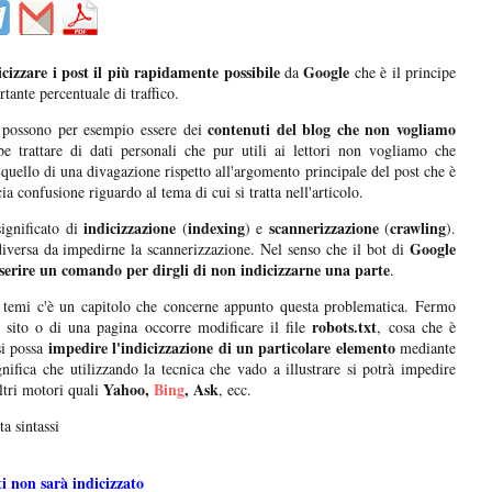
icizzare i post il più rapidamente possibile
Google
da
che è il principe
tante percentuale di traffico.
contenuti del blog che non vogliamo
 possono per esempio essere dei
be trattare di dati personali che pur utili ai lettori non vogliamo che
 quello di una divagazione rispetto all'argomento principale del post che è
ia confusione riguardo al tema di cui si tratta nell'articolo.
indicizzazione
indexing
scannerizzazione
crawling
significato di
(
) e
(
).
Google
iversa da impedirne la scannerizzazione. Nel senso che il bot di
serire un comando per dirgli di non indicizzarne una parte
.
 temi c'è un capitolo che concerne appunto questa problematica. Fermo
robots.txt
 sito o di una pagina occorre modificare il file
, cosa che è
impedire l'indicizzazione di un particolare elemento
si possa
mediante
gnifica che utilizzando la tecnica che vado a illustrare si potrà impedire
Yahoo,
Bing
, Ask
ltri motori quali
, ecc.
a sintassi
i non sarà indicizzato