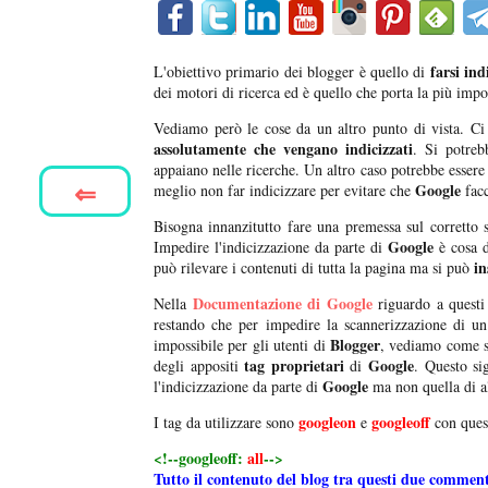
farsi ind
L'obiettivo primario dei blogger è quello di
dei motori di ricerca ed è quello che porta la più impor
Vediamo però le cose da un altro punto di vista. Ci
assolutamente che vengano indicizzati
. Si potreb
appaiano nelle ricerche. Un altro caso potrebbe essere
⇐
Google
meglio non far indicizzare per evitare che
facc
Bisogna innanzitutto fare una premessa sul corretto 
Google
Impedire l'indicizzazione da parte di
è cosa d
in
può rilevare i contenuti di tutta la pagina ma si può
Documentazione di Google
Nella
riguardo a questi
restando che per impedire la scannerizzazione di un
Blogger
impossibile per gli utenti di
, vediamo come 
tag proprietari
Google
degli appositi
di
. Questo si
Google
l'indicizzazione da parte di
ma non quella di a
googleon
googleoff
I tag da utilizzare sono
e
con quest
<!--googleoff:
all
-->
Tutto il contenuto del blog tra questi due comment