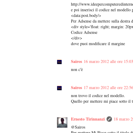
http://www.ideepercomputeredintern
e poi inserisci il codice nel modello 
<data:post.body/>
Per Adsense da mettere sulla destra d
<div style='float: right; margin: 20p
Codice Adsense
</div>
dove puoi modificare il margine
Sairos
16 marzo 2012 alle ore 15:0
non c'è
Sairos
17 marzo 2012 alle ore 22:5
non trovo il codice nel modello.
Quello per mettere mi piace sotto il t
Ernesto Tirinnanzi
18 marzo 2
@Sairos
Per mettere Mi Piace sotto il titolo d