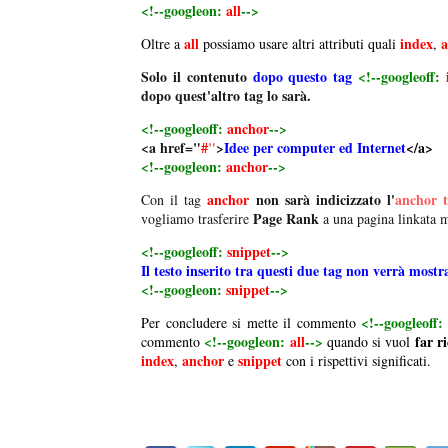
<!--googleon:
all
-->
all
index
a
Oltre a
possiamo usare altri attributi quali
,
Solo il contenuto
dopo questo tag
<!--googleoff:
dopo quest'altro tag lo sarà.
<!--googleoff:
anchor
-->
<a href="
#
"
>
Idee per computer ed Internet
</a>
<!--googleon:
anchor
-->
anchor
non sarà indicizzato l'
anchor t
Con il tag
Page Rank
vogliamo trasferire
a una pagina linkata 
<!--googleoff:
snippet
-->
Il testo inserito tra questi due tag non verrà most
<!--googleon:
snippet
-->
<!--googleoff
Per concludere si mette il commento
<!--googleon:
all
-->
far r
commento
quando si vuol
index
anchor
snippet
,
e
con i rispettivi significati.