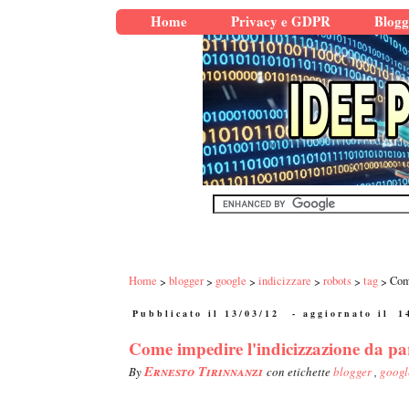
Home
Privacy e GDPR
Blogg
Home
blogger
google
indicizzare
robots
tag
Come
Pubblicato il 13/03/12
- aggiornato il
1
Come impedire l'indicizzazione da par
Ernesto Tirinnanzi
By
con etichette
blogger
,
goog