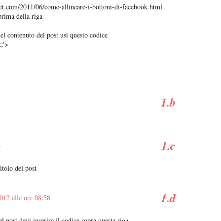
et.com/2011/06/come-allineare-i-bottoni-di-facebook.html
prima della riga
el contenuto del post usi questo codice
x;'>
3
6
itolo del post
012 alle ore 08:58
el post devi inserire il codice sopra questa riga