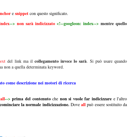
nchor
snippet
e
con questo significato.
index
-->
non sarà indicizzato
<!--googleon: index-->
mentre quello
ext
collegamento invece lo sarà
del link ma il
. Si può usare quando
ma non a quella determinata keyword.
rato come descrizione nei motori di ricerca
:
all
-->
prima del contenuto
non si vuole far indicizzare
che
e l'altro
icominciare la normale indicizzazione.
all
Dove
può essere sostituito da