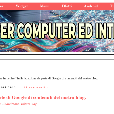
er
Widget
Menu
Effetti
Android
Ti
 impedire l'indicizzazione da parte di Google di contenuti del nostro blog.
4/05/2012
|
13 commenti :
te di Google di contenuti del nostro blog.
le
,
indicizzare
,
robots
,
tag