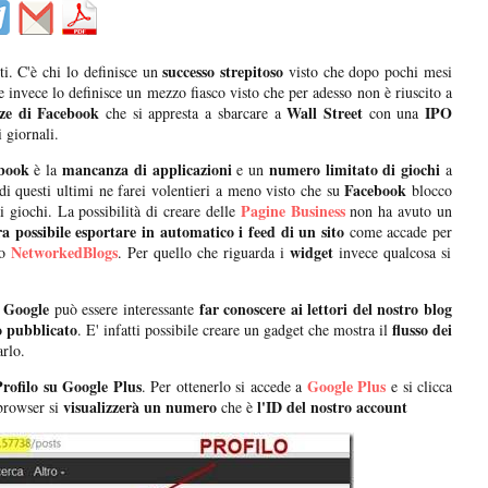
successo strepitoso
i. C'è chi lo definisce un
visto che dopo pochi mesi
e invece lo definisce un mezzo fiasco visto che per adesso non è riuscito a
nze di Facebook
Wall Street
IPO
che si appresta a sbarcare a
con una
i giornali.
book
mancanza di applicazioni
numero limitato di giochi
è la
e un
a
Facebook
di questi ultimi ne farei volentieri a meno visto che su
blocco
Pagine Business
i giochi. La possibilità di creare delle
non ha avuto un
a possibile esportare in automatico i feed di un sito
come accade per
NetworkedBlogs
widget
o
. Per quello che riguarda i
invece qualcosa si
 Google
far conoscere ai lettori del nostro blog
può essere interessante
o pubblicato
flusso dei
. E' infatti possibile creare un gadget che mostra il
arlo.
Profilo su Google Plus
Google Plus
. Per ottenerlo si accede a
e si clicca
visualizzerà un numero
l'ID del nostro account
 browser si
che è