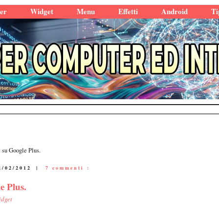
er
Widget
Menu
Effetti
Android
Ti
i su Google Plus.
2/02/2012
|
7 commenti :
e Plus.
idget