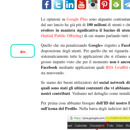
Google Plus
Le opinioni su
sono alquanto contrastant
100 milioni
dal suo lancio ha già più di
di utenti e ch
erodere in maniera significativa il bacino di ute
Initial Public Offering
(
) di cui stanno parlando tutti 
Google+
Face
Quello che sta penalizzando
rispetto a
⇐
disposizione degli utenti. Per quello che mi riguarda 
sistematicamente tutte le applicazioni che si rifanno a
non è ancor
grosso impatto visto che per il momento
Facebook
RSS Graffiti
mediante applicazioni quali
sta muovendo.
social network di
Se siamo dei buoni utilizzatori del
quali sono stati gli ultimi contenuti che vi abbiam
nostri contributi
. Vediamo nel dettaglio come install
dell'ID del nostro 
Per prima cosa abbiamo bisogno
sull'icona del Profilo
. Nella barra degli indirizzi del