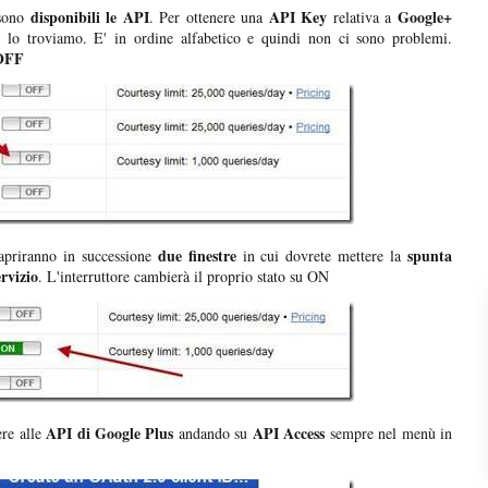
disponibili le API
API Key
Google+
sono
. Per ottenere una
relativa a
 lo troviamo. E' in ordine alfabetico e quindi non ci sono problemi.
OFF
due finestre
spunta
apriranno in successione
in cui dovrete mettere la
ervizio
. L'interruttore cambierà il proprio stato su ON
API di Google Plus
API Access
ere alle
andando su
sempre nel menù in