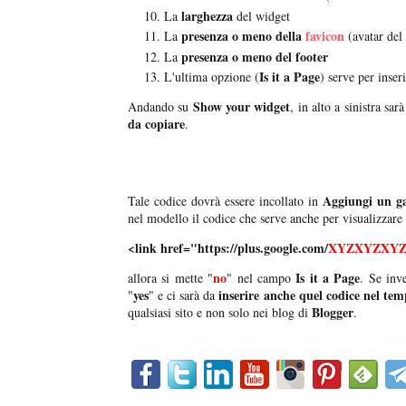
larghezza
La
del widget
presenza o meno della
favicon
La
(avatar del 
presenza o meno del footer
La
Is it a Page
L'ultima opzione (
) serve per inse
Show your widget
Andando su
, in alto a sinistra sa
da copiare
.
Aggiungi un g
Tale codice dovrà essere incollato in
nel modello il codice che serve anche per visualizzare
<link href="https://plus.google.com/
XYZXYZXY
no
Is it a Page
allora si mette "
" nel campo
. Se inv
yes
inserire anche quel codice nel tem
"
" e ci sarà da
Blogger
qualsiasi sito e non solo nei blog di
.