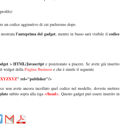
profilo)
rire un codice aggiuntivo di cui parleremo dopo
l'anteprima del gadget
codice
rà mostrata
, mentre in basso sarà visibile il
adget > HTML/Javascript
e posizionato a piacere. Se avete già inserito
Pagina Business
 il widget della
e che è simile il seguente
ZXYZXYZ
" rel="publisher"/>
ece non avete ancora incollato quel codice nel modello, dovrete mettere
plate
</head>.
subito sopra alla riga
Questo gadget può essere inserito in