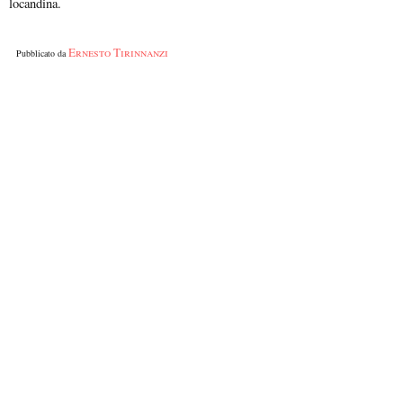
locandina.
Ernesto Tirinnanzi
Pubblicato da