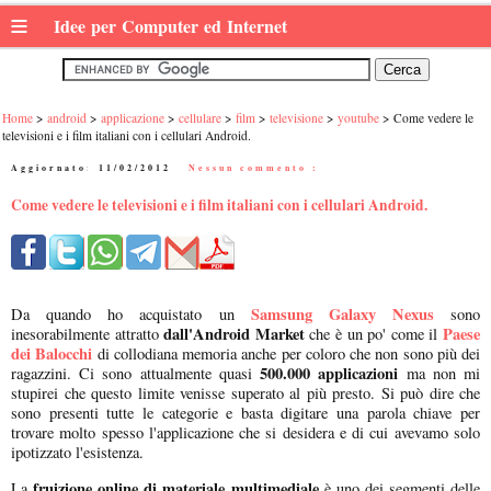
≡
Idee per Computer ed Internet
Home
android
applicazione
cellulare
film
televisione
youtube
Come vedere le
televisioni e i film italiani con i cellulari Android.
Aggiornato:
11/02/2012
|
Nessun commento :
Come vedere le televisioni e i film italiani con i cellulari Android.
Samsung Galaxy Nexus
Da quando ho acquistato un
sono
dall'Android Market
Paese
inesorabilmente attratto
che è un po' come il
dei Balocchi
di collodiana memoria anche per coloro che non sono più dei
500.000 applicazioni
ragazzini. Ci sono attualmente quasi
ma non mi
stupirei che questo limite venisse superato al più presto. Si può dire che
sono presenti tutte le categorie e basta digitare una parola chiave per
trovare molto spesso l'applicazione che si desidera e di cui avevamo solo
ipotizzato l'esistenza.
fruizione online di materiale multimediale
La
è uno dei segmenti delle