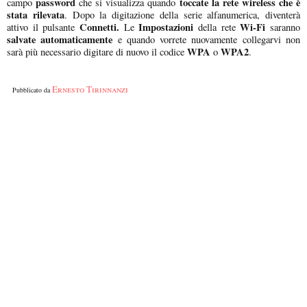
password
toccate la rete wireless che è
campo
che si visualizza quando
stata rilevata
. Dopo la digitazione della serie alfanumerica, diventerà
Connetti.
Impostazioni
Wi-Fi
attivo il pulsante
Le
della rete
saranno
salvate automaticamente
e quando vorrete nuovamente collegarvi non
WPA
WPA2
sarà più necessario digitare di nuovo il codice
o
.
Ernesto Tirinnanzi
Pubblicato da