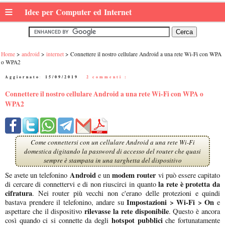
≡
Idee per Computer ed Internet
Home
android
internet
Connettere il nostro cellulare Android a una rete Wi-Fi con WPA
o WPA2
Aggiornato:
15/09/2019
|
2 commenti :
Connettere il nostro cellulare Android a una rete Wi-Fi con WPA o
WPA2
Come connettersi con un cellulare Android a una rete Wi-Fi
domestica digitando la password di accesso del router che quasi
sempre è stampata in una targhetta del dispositivo
Android
modem router
Se avete un telefonino
e un
vi può essere capitato
la rete è protetta da
di cercare di connettervi e di non riuscirci in quanto
cifratura
. Nei router più vecchi non c'erano delle protezioni e quindi
Impostazioni > Wi-Fi > On
bastava prendere il telefonino, andare su
e
rilevasse la rete disponibile
aspettare che il dispositivo
. Questo è ancora
hotspot pubblici
così quando ci si connette da degli
che fortunatamente