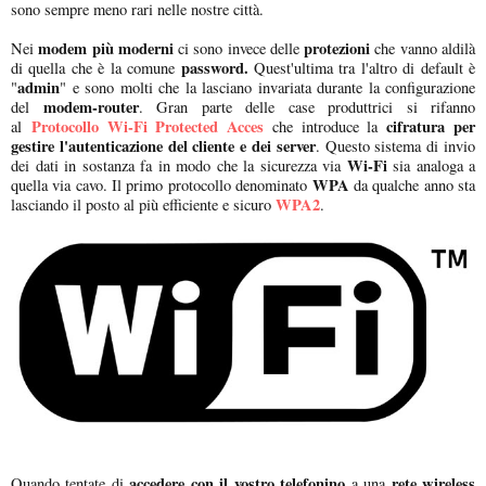
sono sempre meno rari nelle nostre città.
modem più moderni
protezioni
Nei
ci sono invece delle
che vanno aldilà
password.
di quella che è la comune
Quest'ultima tra l'altro di default è
admin
"
" e sono molti che la lasciano invariata durante la configurazione
modem-router
del
. Gran parte delle case produttrici si rifanno
Protocollo Wi-Fi Protected Acces
cifratura per
al
che introduce la
gestire l'autenticazione del cliente e dei server
. Questo sistema di invio
Wi-Fi
dei dati in sostanza fa in modo che la sicurezza via
sia analoga a
WPA
quella via cavo. Il primo protocollo denominato
da qualche anno sta
WPA2
lasciando il posto al più efficiente e sicuro
.
accedere con il vostro telefonino
rete wireless
Quando tentate di
a una