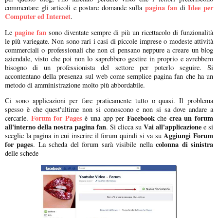
pagina fan
Idee per
commentare gli articoli e postare domande sulla
di
Computer ed Internet
.
pagine fan
Le
sono diventate sempre di più un ricettacolo di funzionalità
le più variegate. Non sono rari i casi di piccole imprese o modeste attività
commerciali o professionali che non ci pensano neppure a creare un blog
aziendale, visto che poi non lo saprebbero gestire in proprio e avrebbero
bisogno di un professionista del settore per poterlo seguire. Si
accontentano della presenza sul web come semplice pagina fan che ha un
metodo di amministrazione molto più abbordabile.
Ci sono applicazioni per fare praticamente tutto o quasi. Il problema
spesso è che quest'ultime non si conoscono e non si sa dove andare a
Forum for Pages
Facebook
crea un forum
cercarle.
è una app per
che
all'interno della nostra pagina fan
Vai all'applicazione
. Si clicca su
e si
Aggiungi Forum
sceglie la pagina in cui inserire il forum quindi si va su
for pages
colonna di sinistra
. La scheda del forum sarà visibile nella
delle schede