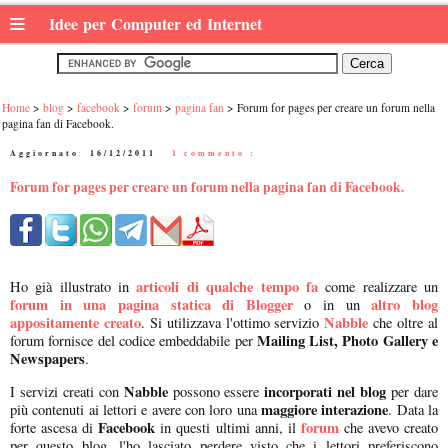
≡
Idee per Computer ed Internet
Home
blog
facebook
forum
pagina fan
Forum for pages per creare un forum nella
pagina fan di Facebook.
Aggiornato:
16/12/2011
|
1 commento :
Forum for pages per creare un forum nella pagina fan di Facebook.
articoli di qualche tempo fa
Ho già illustrato in
come realizzare un
forum in una pagina statica di Blogger
altro blog
o in un
appositamente creato
Nabble
. Si utilizzava l'ottimo servizio
che oltre al
Mailing List, Photo Gallery e
forum fornisce del codice embeddabile per
Newspapers
.
Nabble
incorporati nel blog
I servizi creati con
possono essere
per dare
maggiore interazione
più contenuti ai lettori e avere con loro una
. Data la
Facebook
forum
forte ascesa di
in questi ultimi anni, il
che avevo creato
per questo blog, l'ho lasciato perdere visto che i lettori preferiscono