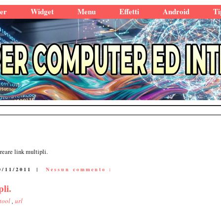
er
Widget
Menu
Effetti
Android
Ti
creare link multipli.
0/11/2011
|
Nessun commento :
pli.
tool
,
url