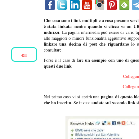
Che cosa sono i link multipli e a cosa possono serv
è stata linkata
quando si clicca su un UR
mentre
indirizzi
. La pagina intermedia può essere di vario ti
alle maggiori o minori funzionalità aggiuntive suppo
linkare una decina di post che riguardano lo s
consultare.
⇐
un esempio con uno di quest
Forse è il caso di fare
questi due link
Collegam
Collegam
pagina di questo blog
Nel primo caso vi si aprirà una
che ho inserito
andate sul secondo link
. Se invece
si