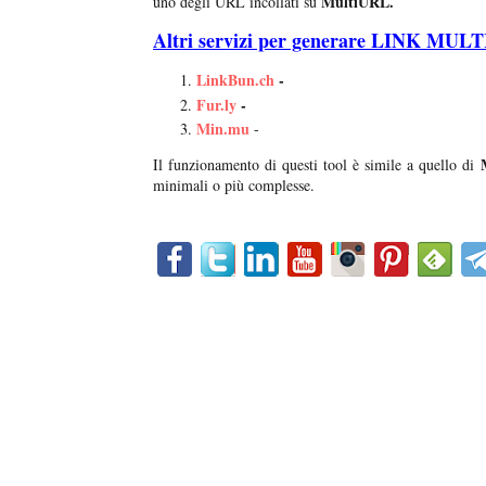
MultiURL.
uno degli URL incollati su
Altri servizi per generare LINK MUL
LinkBun.ch
-
Fur.ly
-
Min.mu
-
M
Il funzionamento di questi tool è simile a quello di
minimali o più complesse.