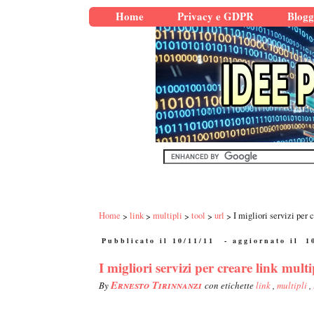
Home
Privacy e GDPR
Blogg
Home
link
multipli
tool
url
I migliori servizi per 
Pubblicato il 10/11/11
- aggiornato il
1
I migliori servizi per creare link multi
Ernesto Tirinnanzi
By
con etichette
link
,
multipli
,