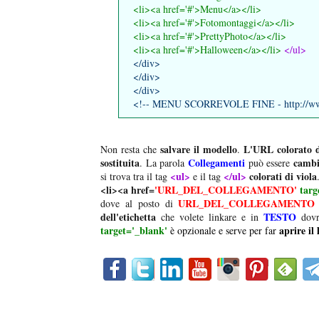
<li><a href='#
'
>Menu</a></li>
<li><a href='
#'
>Fotomontaggi</a></li>
<li><a href='
#'
>PrettyPhoto</a></li>
<li><a href='
#'
>Halloween</a></li>
</ul>
</div>
</div>
</div>
<!-- MENU SCORREVOLE FINE - http://www.
salvare il modello
L'URL colorato d
Non resta che
.
sostituita
Collegamenti
cambia
. La parola
può essere
<ul>
</ul>
colorati di viola
si trova tra il tag
e il tag
<li><a href=
'URL_DEL_COLLEGAMENTO'
targ
URL_DEL_COLLEGAMENTO
dove al posto di
dell'etichetta
TESTO
che volete linkare e in
dovrà
target='_blank'
aprire il
è opzionale e serve per far