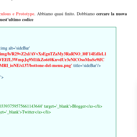
culous e Prototype
cercare la nuova
. Abbiamo quasi finito. Dobbiamo
quest'ultimo codice
<img alt='sideBar'
.com/img/b/R29vZ2xl/AVvXsEgnTZaMy3RaRNO_l0F14EdIeL1
EEfL3WmpJq9M1ikZo6t0KnvdUr3eNlCOsoMssSe9ifC
I_ioNE/s137/bottone-del-menu.png'
title='sideBar'/>
;'>
e/03393759575661143644'
target='_blank'>Blogger</a></li>
et='_blank'>Twitter</a></li>