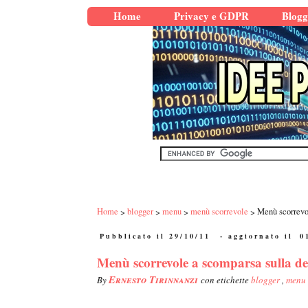
Home
Privacy e GDPR
Blogg
Home
blogger
menu
menù scorrevole
Menù scorrevol
Pubblicato il 29/10/11
- aggiornato il
0
Menù scorrevole a scomparsa sulla des
Ernesto Tirinnanzi
By
con etichette
blogger
,
menu