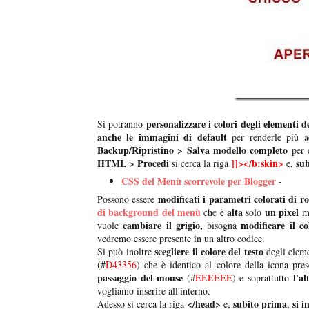
personalizzare i colori degli elementi 
Si potranno
anche le immagini di default
per renderle più ada
Backup/Ripristino > Salva modello completo
per 
HTML > Procedi
]]></b:skin>
sub
si cerca la riga
e,
CSS del Menù scorrevole per Blogger
-
modificati i parametri colorati di ro
Possono essere
di background del menù
alta
un pixel
che è
solo
m
cambiare il grigio,
modificare il co
vuole
bisogna
vedremo essere presente in un altro codice.
scegliere il colore del testo
Si può inoltre
degli elem
(#
D43356
) che è identico al colore della icona pre
passaggio del mouse
l'a
(#
EEEEEE
) e soprattutto
vogliamo inserire all'interno.
</head>
subito prima
si i
Adesso si cerca la riga
e,
,