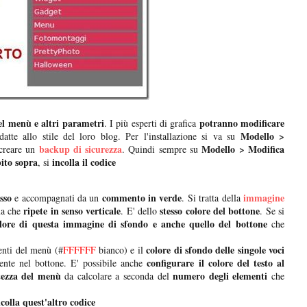
del menù e altri parametri
potranno modificare
. I più esperti di grafica
Modello >
tte allo stile del loro blog. Per l'installazione si va su
backup di sicurezza
Modello > Modifica
creare un
. Quindi sempre su
ito sopra
incolla il codice
, si
sso
commento in verde
immagine
e accompagnati da un
. Si tratta della
ripete in senso verticale
stesso colore del bottone
a che
. E' dello
. Se si
lore di questa immagine di sfondo e anche quello del bottone
che
colore di sfondo delle singole voci
enti del menù (#
FFFFFF
bianco) e il
configurare il colore del testo al
sente nel bottone. E' possibile anche
ltezza del menù
numero degli elementi
da calcolare a seconda del
che
ncolla quest'altro codice