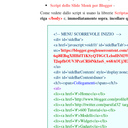
Script dello Slide Menù per Blogger
-
Scripta
Come vedete dallo script si usano la librerie
riga
</body>
immediatamente sopra
incollare 
e,
,
<!-- MENU SCORREVOLE INIZIO -->
<div id='sideBar'>
<a href='javascript:void(0)' id='sideBarTab'>
https://blogger.googleusercontent
src='
6qi8EBsgXHHdT1KSyQT0GCLclodISM3W
TJapfhOUV3PczCRI4NkfasS_w68AOUj3EMR
</a>
<div id='sideBarContents' style='display:none
<div id='sideBarContentsInner'>
<h3><span>
Collegamenti
</span></h3>
<ul>
<li><a href='
#'
>Home</a></li>
<li><a href='
http://www.blogger.com/profil
<li><a href='
http://twitter.com/parsifal32'
targ
<li><a href='
#'
>600 Tutorial</a></li>
<li><a href='
#'
>Modelli</a></li>
<li><a href='
#'
>Widget</a></li>
<li><a href='
#'
>Gadget</a></li>