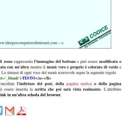
ideepercomputeredinternet.com -->
i rosso
l'immagine del bottone
modificata o
rappresenta
e può essere
ta con un'altra
menù vero e proprio è colorato di verde
mentre il
e
. La sintassi di ogni voce del menù scorrevole segue la seguente regola
et='_blank'
>
TESTO
</a></li>
l'indirizzo del post, della
pagina statica
o della pagina
incollate
scritta che poi sarà vista realmente
 essere inserita la
. L'attributo
 link in un'altra scheda del browser
.