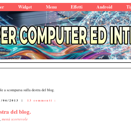
er
Widget
Menu
Effetti
Android
Ti
e a scomparsa sulla destra del blog.
1/06/2013
|
13 commenti :
tra del blog.
,
menù scorrevole