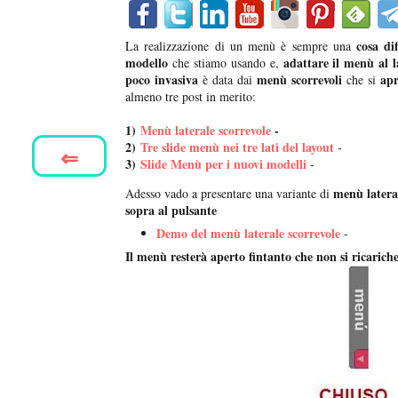
cosa dif
La realizzazione di un menù è sempre una
modello
adattare il menù al l
che stiamo usando e,
poco invasiva
menù scorrevoli
apr
è data dai
che si
almeno tre post in merito:
1)
Menù laterale scorrevole
-
2)
Tre slide menù nei tre lati del layout
-
⇐
3)
Slide Menù per i nuovi modelli
-
menù latera
Adesso vado a presentare una variante di
sopra al pulsante
Demo del menù laterale scorrevole
-
Il menù resterà aperto fintanto che non si ricarich