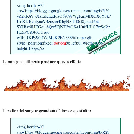
<img border='0'
src='https://blogger.googleusercontent.com/img/b/R29
vZ2xl/AVvXsEiKEZIosO5z097WglxmMlXCXoYSk7
UoXIJReoIyacV4zaxarrKbgNSTll0siSgkeePpu-
5XIRv6lUEGqj_8Qx5EjNT3xOSAUuifHLC7tzSqRz
Hx5PCiOtoCUruo-
w1hjRKPy90RVqMpK2E/s338/fiamme.gif'
style='position:fixed;
bottom
:0; left:0; width:100%;
height:100px;'/>
produce questo effetto
L'immagine utilizzata
sangue grondante
Il codice del
è invece quest'altro
<img border='0'
src='https://blogger.googleusercontent.com/img/b/R29