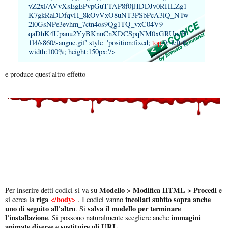
vZ2xl/AVvXsEgEPvpGuTTAP8f0jJIDDJv0RHLZg1
K7gkRaDDfqvH_8kOvVxO8uNT3PSbPcA3iQ_NTw
2l0GsNPe3evhm_7ctn4os9Qg1TQ_vxC04V9-
qaDhK4Upanu2YyBKnnCnXDCSpqNM0xGRUodH
1l4/s860/sangue.gif' style='position:fixed;
top
:0; left:0;
width:100%; height:150px;'/>
e produce quest'altro effetto
Modello > Modifica HTML > Procedi
Per inserire detti codici si va su
e
riga
</body>
incollati subito sopra anche
si cerca la
. I codici vanno
uno di seguito all'altro
salva il modello per terminare
. Si
l'installazione
immagini
. Si possono naturalmente scegliere anche
animate diverse e sostituire gli URL.