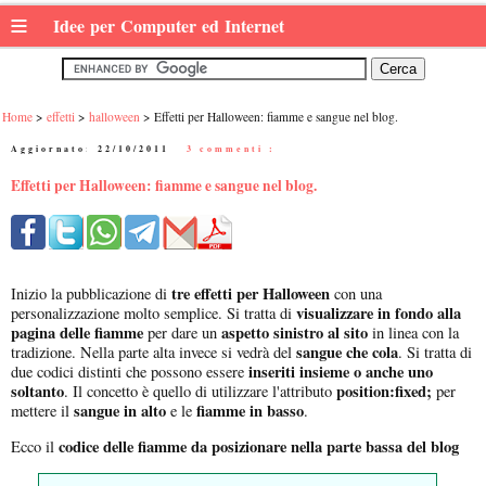
≡
Idee per Computer ed Internet
Home
effetti
halloween
Effetti per Halloween: fiamme e sangue nel blog.
Aggiornato:
22/10/2011
|
3 commenti :
Effetti per Halloween: fiamme e sangue nel blog.
tre effetti per Halloween
Inizio la pubblicazione di
con una
visualizzare in fondo alla
personalizzazione molto semplice. Si tratta di
pagina delle fiamme
aspetto sinistro al sito
per dare un
in linea con la
sangue che cola
tradizione. Nella parte alta invece si vedrà del
. Si tratta di
inseriti insieme o anche uno
due codici distinti che possono essere
soltanto
position:fixed;
. Il concetto è quello di utilizzare l'attributo
per
sangue in alto
fiamme in basso
mettere il
e le
.
codice delle fiamme da posizionare nella parte bassa del blog
Ecco il