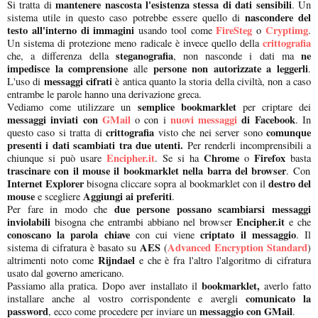
mantenere nascosta l'esistenza stessa di dati sensibili
Si tratta di
. Un
nascondere del
sistema utile in questo caso potrebbe essere quello di
testo all'interno di immagini
FireSteg
Cryptimg
usando tool come
o
.
crittografia
Un sistema di protezione meno radicale è invece quello della
steganografia
ne
che, a differenza della
, non nasconde i dati ma
impedisce la comprensione
persone non autorizzate a leggerli
alle
.
messaggi cifrati
L'uso di
è antica quanto la storia della civiltà, non a caso
entrambe le parole hanno una derivazione greca.
semplice bookmarklet
Vediamo come utilizzare un
per criptare dei
messaggi inviati con
GMail
nuovi messaggi
di Facebook
o con i
. In
crittografia
comunque
questo caso si tratta di
visto che nei server sono
presenti i dati scambiati tra due utenti.
Per renderli incomprensibili a
Encipher.it
Chrome
Firefox
chiunque si può usare
. Se si ha
o
basta
trascinare con il mouse il bookmarklet nella barra del browser
. Con
Internet Explorer
destro del
bisogna cliccare sopra al bookmarklet con il
mouse
Aggiungi ai preferiti
e scegliere
.
due persone possano scambiarsi messaggi
Per fare in modo che
inviolabili
Encipher.it
bisogna che entrambi abbiano nel browser
e che
conoscano la parola chiave
criptato il messaggio
con cui viene
. Il
AES
Advanced Encryption Standard
sistema di cifratura è basato su
(
)
Rijndael
altrimenti noto come
e che è fra l'altro l'algoritmo di cifratura
usato dal governo americano.
bookmarklet,
Passiamo alla pratica. Dopo aver installato il
averlo fatto
comunicato la
installare anche al vostro corrispondente e avergli
password
messaggio con GMail
, ecco come procedere per inviare un
.