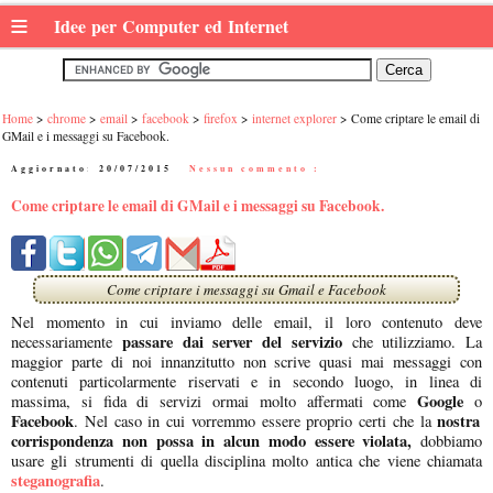
≡
Idee per Computer ed Internet
Home
chrome
email
facebook
firefox
internet explorer
Come criptare le email di
GMail e i messaggi su Facebook.
Aggiornato:
20/07/2015
|
Nessun commento :
Come criptare le email di GMail e i messaggi su Facebook.
Come criptare i messaggi su Gmail e Facebook
Nel momento in cui inviamo delle email, il loro contenuto deve
passare dai server del servizio
necessariamente
che utilizziamo. La
maggior parte di noi innanzitutto non scrive quasi mai messaggi con
contenuti particolarmente riservati e in secondo luogo, in linea di
Google
massima, si fida di servizi ormai molto affermati come
o
Facebook
nostra
. Nel caso in cui vorremmo essere proprio certi che la
corrispondenza non possa in alcun modo essere violata,
dobbiamo
usare gli strumenti di quella disciplina molto antica che viene chiamata
steganografia
.