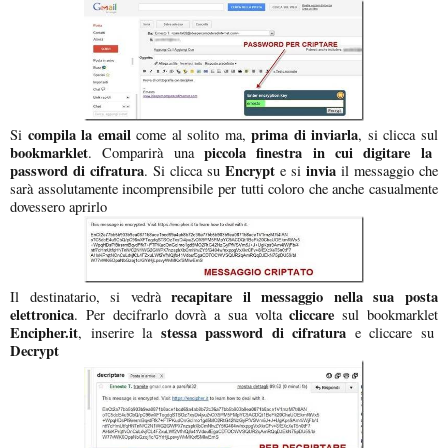
compila la email
prima di inviarla
Si
come al solito ma,
, si clicca sul
bookmarklet
piccola finestra in cui digitare la
. Comparirà una
password di cifratura
Encrypt
invia
. Si clicca su
e si
il messaggio che
sarà assolutamente incomprensibile per tutti coloro che anche casualmente
dovessero aprirlo
recapitare il messaggio nella sua posta
Il destinatario, si vedrà
elettronica
cliccare
. Per decifrarlo dovrà a sua volta
sul bookmarklet
Encipher.it
stessa password di cifratura
, inserire la
e cliccare su
Decrypt