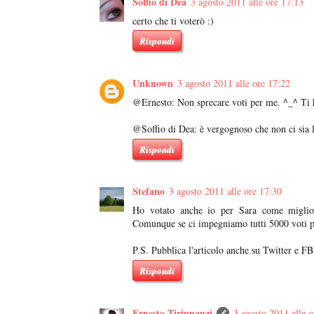
Soffio di Dea
3 agosto 2011 alle ore 17:13
certo che ti voterò :)
Rispondi
Unknown
3 agosto 2011 alle ore 17:22
@Ernesto: Non sprecare voti per me. ^_^ Ti ho
@Soffio di Dea: è vergognoso che non ci sia la
Rispondi
Stefano
3 agosto 2011 alle ore 17:30
Ho votato anche io per Sara come miglior
Comunque se ci impegniamo tutti 5000 voti per
P.S. Pubblica l'articolo anche su Twitter e FB
Rispondi
Ernesto Tirinnanzi
3 agosto 2011 alle o