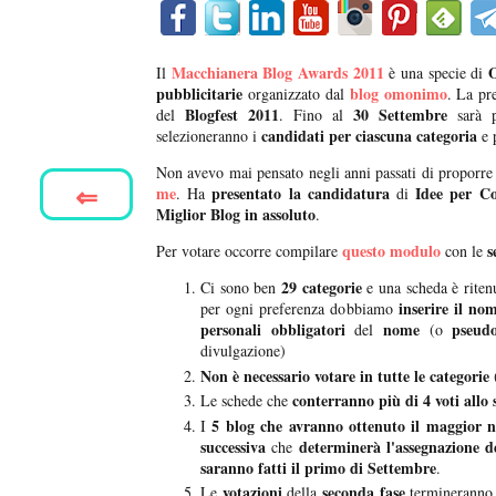
Macchianera Blog Awards 2011
O
Il
è una specie di
pubblicitarie
blog omonimo
organizzato dal
. La pr
Blogfest 2011
30 Settembre
del
. Fino al
sarà p
candidati per ciascuna categoria
selezioneranno i
e 
Non avevo mai pensato negli anni passati di proporre
⇐
me
presentato la candidatura
Idee per C
. Ha
di
Miglior Blog in assoluto
.
questo modulo
s
Per votare occorre compilare
con le
29 categorie
Ci sono ben
e una scheda è riten
inserire il no
per ogni preferenza dobbiamo
personali obbligatori
nome
pseud
del
(o
divulgazione)
Non è necessario votare in tutte le categorie
conterranno più di 4 voti allo
Le schede che
5 blog che avranno ottenuto il maggior n
I
successiva
determinerà l'assegnazione d
che
saranno fatti il primo di Settembre
.
votazioni
seconda fase
Le
della
termineranno 