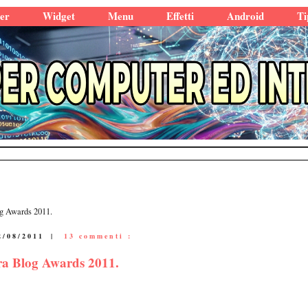
er
Widget
Menu
Effetti
Android
Ti
og Awards 2011.
2/08/2011
|
13 commenti :
nera Blog Awards 2011.