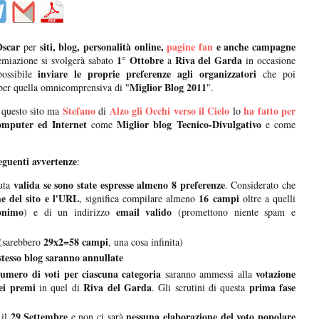
scar
siti, blog, personalità online,
pagine fan
e anche campagne
per
1° Ottobre
Riva del Garda
emiazione si svolgerà sabato
a
in occasione
inviare le proprie preferenze agli organizzatori
ossibile
che poi
Miglior Blog 2011
per quella omnicomprensiva di "
".
Stefano
Alzo gli Occhi verso il Cielo
ha fatto per
 questo sito ma
di
lo
omputer ed Internet
Miglior blog Tecnico-Divulgativo
come
e come
eguenti avvertenze
:
valida se sono state espresse almeno 8 preferenze
uta
. Considerato che
me del sito e l'URL
16 campi
, significa compilare almeno
oltre a quelli
onimo
email valido
) e di un indirizzo
(promettono niente spam e
29x2=58 campi
(sarebbero
, una cosa infinita)
 stesso blog saranno annullate
umero di voti per ciascuna categoria
votazione
saranno ammessi alla
ei premi
Riva del Garda
prima fase
in quel di
. Gli scrutini di questa
29 Settembre
nessuna elaborazione del voto popolare
il
e non ci sarà