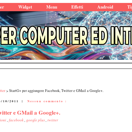
er
Widget
Menu
Effetti
Android
Ti
tter
StartG+ per aggiungere Facebook, Twitter e GMail a Google+.
6/10/2011
|
Nessun commento :
itter e GMail a Google+.
sioni
,
facebook
,
google plus
,
twitter