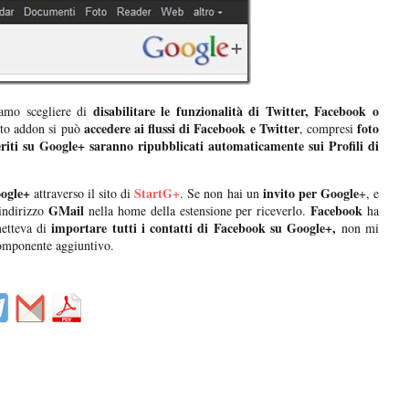
disabilitare le funzionalità di Twitter, Facebook o
iamo scegliere di
accedere ai flussi di Facebook e Twitter
foto
sto addon si può
, compresi
seriti su Google+ saranno ripubblicati automaticamente sui Profili di
oogle+
StartG+
invito per Google
attraverso il sito di
. Se non hai un
+, e
GMail
Facebook
 indirizzo
nella home della estensione per riceverlo.
ha
importare tutti i contatti di Facebook su Google+,
etteva di
non mi
 componente aggiuntivo.