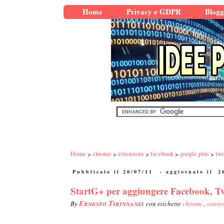
Home
Privacy e GDPR
Blogg
Home
chrome
estensioni
facebook
google plus
twi
Pubblicato il 20/07/11
- aggiornato il
2
StartG+ per aggiungere Facebook, Tw
Ernesto Tirinnanzi
By
con etichette
chrome
,
esten