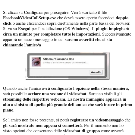
Configura
Si clicca su
per proseguire. Verrà scaricato il file
FacebookVideoCallSetup.exe
doppio
che dovrà essere aperto facendoci
click
o anche cliccandoci sopra direttamente nella parte bassa del browser.
Esegui
plugin impiegherà
Si va su
per l'installazione (OS Windows). Il
circa un minuto per completare tutte le impostazioni.
Successivamente
saremo avvertiti che si sta
apparirà un nuovo messaggio in cui
chiamando l'amico/a
avrà configurato l'opzione nella stessa maniera,
Quando anche l'amico
avviare una sezione di videochat
sarà possibile
. Saranno visibili gli
streaming delle rispettive webcam
nostra immagine apparirà in
. La
alto a sinistra di quella più grande dell'amico che sarà invece in primo
piano
.
registrare un videomessaggio
Se l'amico non fosse presente, si potrà
che
gli sarà mostrato non appena si connetterà
. Per il momento non ho
videochat di gruppo
visto opzioni che consentano delle
come avverrà