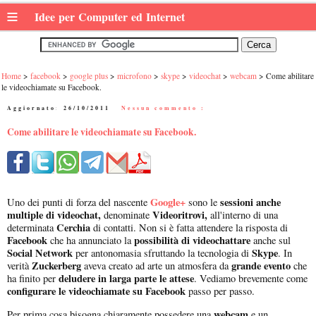
≡
Idee per Computer ed Internet
Home
facebook
google plus
microfono
skype
videochat
webcam
Come abilitare
le videochiamate su Facebook.
Aggiornato:
26/10/2011
|
Nessun commento :
Come abilitare le videochiamate su Facebook.
Google+
sessioni anche
Uno dei punti di forza del nascente
sono le
multiple di videochat,
Videoritrovi,
denominate
all'interno di una
Cerchia
determinata
di contatti. Non si è fatta attendere la risposta di
Facebook
possibilità di videochattare
che ha annunciato la
anche sul
Social Network
Skype
per antonomasia sfruttando la tecnologia di
. In
Zuckerberg
grande evento
verità
aveva creato ad arte un atmosfera da
che
deludere in larga parte le attese
ha finito per
. Vediamo brevemente come
configurare le videochiamate su Facebook
passo per passo.
webcam
Per prima cosa bisogna chiaramente possedere una
e un